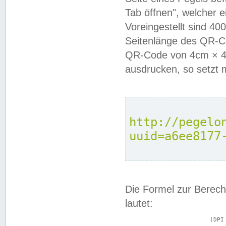
Tab öffnen", welcher 
Voreingestellt sind 4
Seitenlänge des QR-C
QR-Code von 4cm × 4c
ausdrucken, so setzt 
http://pegelo
uuid=a6ee8177
Die Formel zur Berech
lautet:
			(DPI × Druckkantenlänge in cm) ÷ 2,54 = Kantenlänge in Pixel
