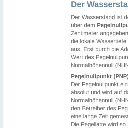
Der Wasserst
Der Wasserstand ist d
über dem
Pegelnullp
Zentimeter angegeben
die lokale Wassertie
aus. Erst durch die A
Wert des Pegelnullpun
Normalhöhennull (NHN
Pegelnullpunkt (PNP)
Der Pegelnullpunkt ei
absolut und wird auf
Normalhöhennull (NHN
den Betreiber des Pege
eine lange Zeit geme
Die Pegellatte wird s