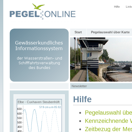
Hilfe
Link
Start
Pegelauswahl über Karte
Newsletter
Hilfe
Elbe - Cuxhaven Steubenhöft
Pegelauswahl übe
Kennzeichnende 
Zeitbezug der Me