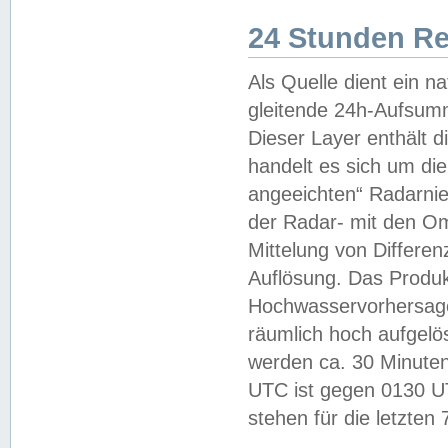
24 Stunden R
Als Quelle dient ein n
gleitende 24h-Aufsum
Dieser Layer enthält
handelt es sich um di
angeeichten“ Radarnie
der Radar- mit den O
Mittelung von Differe
Auflösung. Das Produk
Hochwasservorhersagez
räumlich hoch aufgelö
werden ca. 30 Minuten
UTC ist gegen 0130 UTC
stehen für die letzten