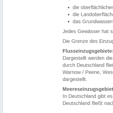
die oberflächlich
die Landoberfläc
das Grundwasser
Jedes Gewässer hat se
Die Grenze des Einzug
Flusseinzugsgebiete
Dargestellt werden die
durch Deutschland fli
Warnow / Peene, Weser
dargestellt.
Meereseinzugsgebiet
In Deutschland gibt 
Deutschland fließt n