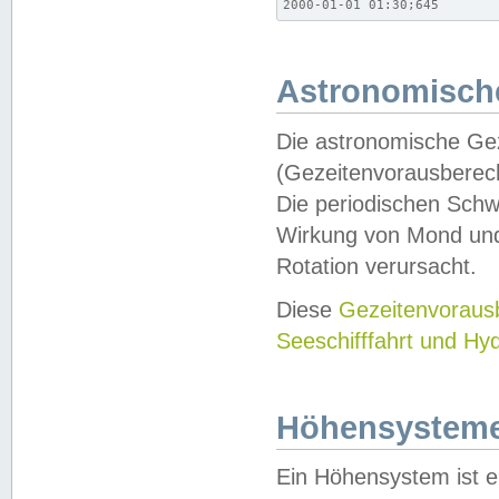
2000-01-01 01:30;645
Astronomische
Die astronomische Gez
(Gezeitenvorausberec
Die periodischen Schw
Wirkung von Mond und
Rotation verursacht.
Diese
Gezeitenvorau
Seeschifffahrt und Hy
Höhensystem
Ein Höhensystem ist e