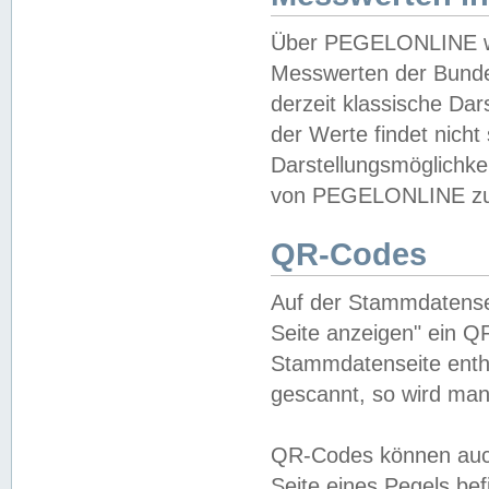
Über PEGELONLINE wer
Messwerten der Bundes
derzeit klassische Da
der Werte findet nicht 
Darstellungsmöglichkei
von PEGELONLINE zu 
QR-Codes
Auf der Stammdatensei
Seite anzeigen" ein Q
Stammdatenseite enthä
gescannt, so wird man
QR-Codes können auc
Seite eines Pegels be