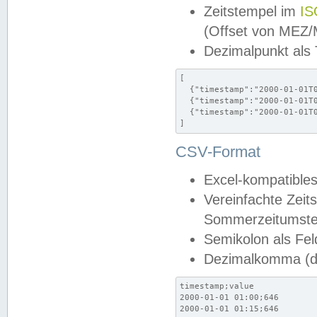
Zeitstempel im
IS
(Offset von MEZ
Dezimalpunkt als
[

  {"timestamp":"2000-01-01T0
  {"timestamp":"2000-01-01T0
  {"timestamp":"2000-01-01T0
]
CSV-Format
Excel-kompatibles
Vereinfachte Zeit
Sommerzeitumstel
Semikolon als Fel
Dezimalkomma (de
timestamp;value

2000-01-01 01:00;646

2000-01-01 01:15;646
