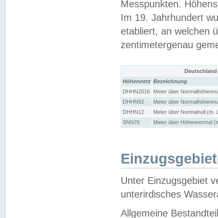
Messpunkten. Höhensy
Im 19. Jahrhundert wu
etabliert, an welchen 
zentimetergenau gem
Deutschland
Höhennetz
Bezeichnung
DHHN2016
Meter über Normalhöhennul
DHHN92
Meter über Normalhöhennul
DHHN12
Meter über Normalnull (m. 
SNN76
Meter über Höhennormal (m
Einzugsgebiet
Unter Einzugsgebiet v
unterirdisches Wasser
Allgemeine Bestandtei