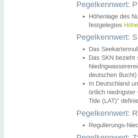
Pegelkennwert: 
Höhenlage des Nul
festgelegtes
Höhe
Pegelkennwert: 
Das Seekartennull
Das SKN bezieht s
Niedrigwassererei
deutschen Bucht) 
In Deutschland un
örtlich niedrigst
Tide (LAT)" definie
Pegelkennwert:
Regulierungs-Nie
Pegelkennwert: Z