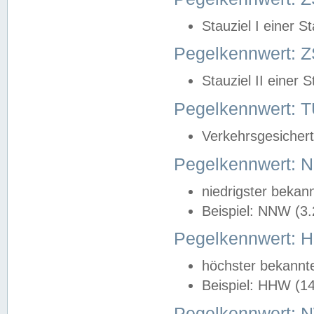
Stauziel I einer S
Pegelkennwert: Z
Stauziel II einer 
Pegelkennwert:
Verkehrsgesichert
Pegelkennwert:
niedrigster bekan
Beispiel: NNW (3
Pegelkennwert:
höchster bekannt
Beispiel: HHW (1
Pegelkennwert: 