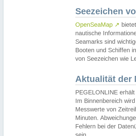
Seezeichen v
OpenSeaMap
↗
biete
nautische Information
Seamarks sind wichtig
Booten und Schiffen i
von Seezeichen wie Le
Aktualität der
PEGELONLINE erhält u
Im Binnenbereich wird 
Messwerte von Zeitreih
Minuten. Abweichungen
Fehlern bei der Daten
sein.