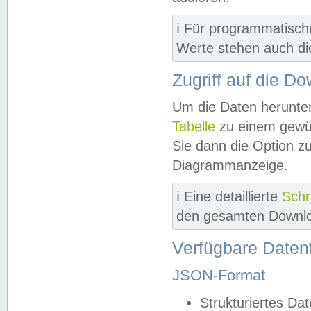
ℹ️ Für programmatisch
Werte stehen auch d
Zugriff auf die D
Um die Daten herunter
Tabelle
zu einem gewün
Sie dann die Option z
Diagrammanzeige.
ℹ️ Eine detaillierte
Schr
den gesamten Downlo
Verfügbare Daten
JSON-Format
Strukturiertes Da