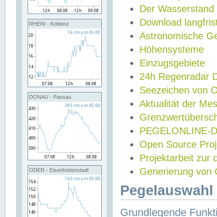
Der Wasserstand
Download langfris
RHEIN - Koblenz
Astronomische Gez
Höhensysteme
Einzugsgebiete
24h Regenradar
Seezeichen von 
DONAU - Passau
Aktualität der Me
Grenzwertübersch
PEGELONLINE-Di
Open Source Projek
Projektarbeit zur
Generierung von 
ODER - Eisenhüttenstadt
Pegelauswahl 
Grundlegende Funkti