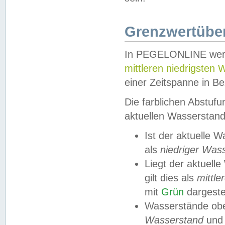
Grenzwertüber
In PEGELONLINE werde
mittleren niedrigsten
einer Zeitspanne in Be
Die farblichen Abstuf
aktuellen Wasserstand
Ist der aktuelle 
als
niedriger Was
Liegt der aktue
gilt dies als
mittle
mit
Grün
dargestel
Wasserstände obe
Wasserstand
und