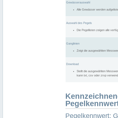
Gewässerauswahl
Alle Gewässer werden aufgelist
Auswahl des Pegels
Die Pegellisten zeigen alle ver
Ganglinien
Zeigt die ausgewählten Messwer
Download
Stellt die ausgewählten Messwer
kann txt, csv oder zrxp verwen
Kennzeichnen
Pegelkennwer
Pegelkennwert: 