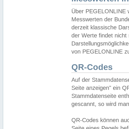
Über PEGELONLINE wer
Messwerten der Bundes
derzeit klassische Da
der Werte findet nicht 
Darstellungsmöglichkei
von PEGELONLINE zu 
QR-Codes
Auf der Stammdatensei
Seite anzeigen" ein Q
Stammdatenseite enthä
gescannt, so wird man
QR-Codes können auc
Seite eines Pegels be