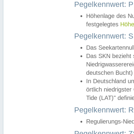
Pegelkennwert: 
Höhenlage des Nul
festgelegtes
Höhe
Pegelkennwert: 
Das Seekartennull
Das SKN bezieht s
Niedrigwassererei
deutschen Bucht) 
In Deutschland un
örtlich niedrigst
Tide (LAT)" definie
Pegelkennwert:
Regulierungs-Nie
Pegelkennwert: Z