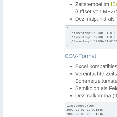
Zeitstempel im
IS
(Offset von MEZ
Dezimalpunkt als
[

  {"timestamp":"2000-01-01T0
  {"timestamp":"2000-01-01T0
  {"timestamp":"2000-01-01T0
]
CSV-Format
Excel-kompatibles
Vereinfachte Zeit
Sommerzeitumstel
Semikolon als Fel
Dezimalkomma (de
timestamp;value

2000-01-01 01:00;646

2000-01-01 01:15;646
