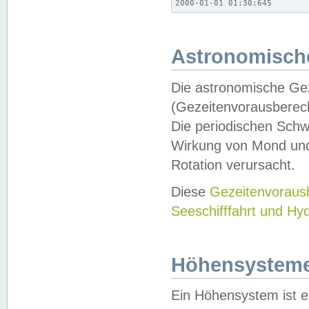
2000-01-01 01:30;645
Astronomische
Die astronomische Gez
(Gezeitenvorausberec
Die periodischen Schw
Wirkung von Mond und
Rotation verursacht.
Diese
Gezeitenvorau
Seeschifffahrt und Hy
Höhensystem
Ein Höhensystem ist e