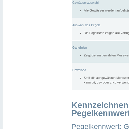
Gewässerauswahl
Alle Gewässer werden aufgelist
Auswahl des Pegels
Die Pegellisten zeigen alle ver
Ganglinien
Zeigt die ausgewählten Messwer
Download
Stellt die ausgewählten Messwer
kann txt, csv oder zrxp verwen
Kennzeichnen
Pegelkennwer
Pegelkennwert: 