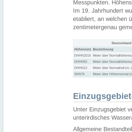
Messpunkten. Höhensy
Im 19. Jahrhundert wu
etabliert, an welchen 
zentimetergenau gem
Deutschland
Höhennetz
Bezeichnung
DHHN2016
Meter über Normalhöhennul
DHHN92
Meter über Normalhöhennul
DHHN12
Meter über Normalnull (m. 
SNN76
Meter über Höhennormal (m
Einzugsgebiet
Unter Einzugsgebiet v
unterirdisches Wasser
Allgemeine Bestandtei