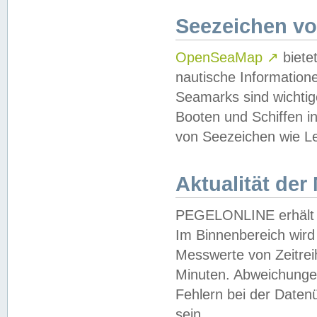
Seezeichen v
OpenSeaMap
↗
biete
nautische Information
Seamarks sind wichtig
Booten und Schiffen i
von Seezeichen wie Le
Aktualität der
PEGELONLINE erhält u
Im Binnenbereich wird 
Messwerte von Zeitreih
Minuten. Abweichungen
Fehlern bei der Daten
sein.