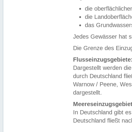
die oberflächlich
die Landoberfläc
das Grundwasser
Jedes Gewässer hat se
Die Grenze des Einzug
Flusseinzugsgebiete
Dargestellt werden die
durch Deutschland fli
Warnow / Peene, Weser
dargestellt.
Meereseinzugsgebiet
In Deutschland gibt 
Deutschland fließt n