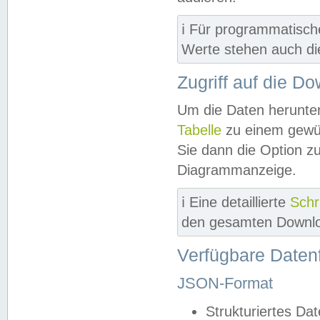
ℹ️ Für programmatisch
Werte stehen auch d
Zugriff auf die D
Um die Daten herunter
Tabelle
zu einem gewün
Sie dann die Option z
Diagrammanzeige.
ℹ️ Eine detaillierte
Schr
den gesamten Downlo
Verfügbare Daten
JSON-Format
Strukturiertes Da