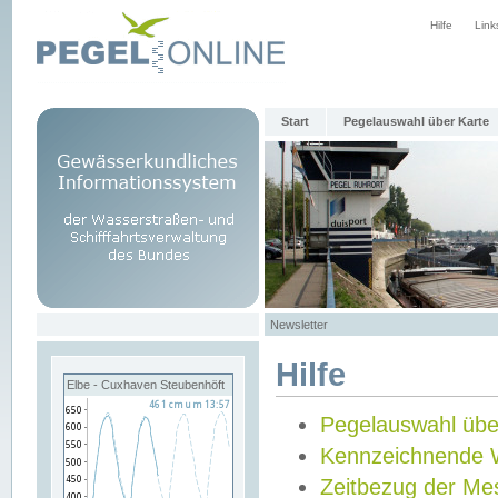
Hilfe
Link
Start
Pegelauswahl über Karte
Newsletter
Hilfe
Elbe - Cuxhaven Steubenhöft
Pegelauswahl übe
Kennzeichnende 
Zeitbezug der Me