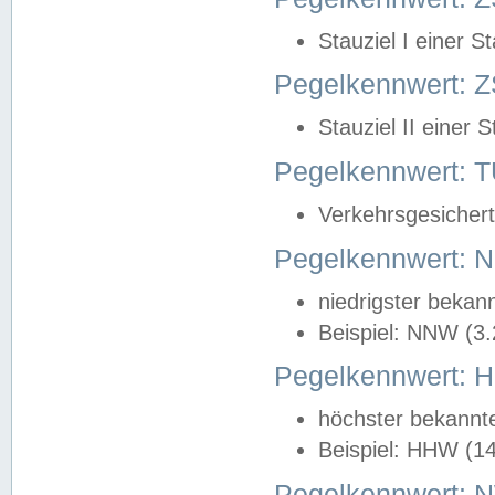
Stauziel I einer S
Pegelkennwert: Z
Stauziel II einer 
Pegelkennwert:
Verkehrsgesichert
Pegelkennwert:
niedrigster bekan
Beispiel: NNW (3
Pegelkennwert:
höchster bekannt
Beispiel: HHW (1
Pegelkennwert: 