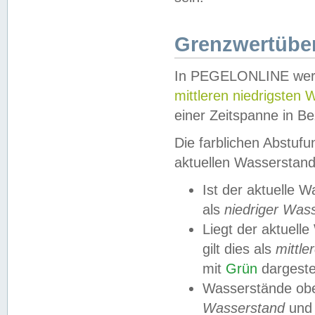
Grenzwertüber
In PEGELONLINE werde
mittleren niedrigsten
einer Zeitspanne in Be
Die farblichen Abstuf
aktuellen Wasserstand
Ist der aktuelle 
als
niedriger Was
Liegt der aktue
gilt dies als
mittle
mit
Grün
dargestel
Wasserstände obe
Wasserstand
und