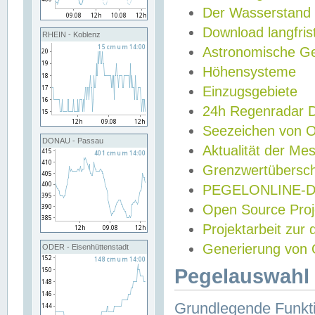
Der Wasserstand
Download langfris
RHEIN - Koblenz
Astronomische Gez
Höhensysteme
Einzugsgebiete
24h Regenradar
Seezeichen von 
DONAU - Passau
Aktualität der Me
Grenzwertübersch
PEGELONLINE-Di
Open Source Projek
Projektarbeit zur
Generierung von 
ODER - Eisenhüttenstadt
Pegelauswahl 
Grundlegende Funkti