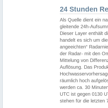
24 Stunden R
Als Quelle dient ein n
gleitende 24h-Aufsum
Dieser Layer enthält
handelt es sich um di
angeeichten“ Radarnie
der Radar- mit den O
Mittelung von Differe
Auflösung. Das Produk
Hochwasservorhersagez
räumlich hoch aufgelö
werden ca. 30 Minuten
UTC ist gegen 0130 UTC
stehen für die letzten