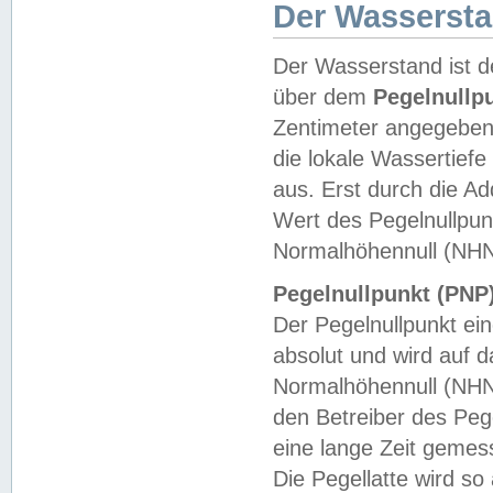
Der Wasserst
Der Wasserstand ist d
über dem
Pegelnullp
Zentimeter angegeben
die lokale Wassertie
aus. Erst durch die A
Wert des Pegelnullpun
Normalhöhennull (NHN
Pegelnullpunkt (PNP)
Der Pegelnullpunkt ei
absolut und wird auf
Normalhöhennull (NHN
den Betreiber des Pege
eine lange Zeit geme
Die Pegellatte wird s