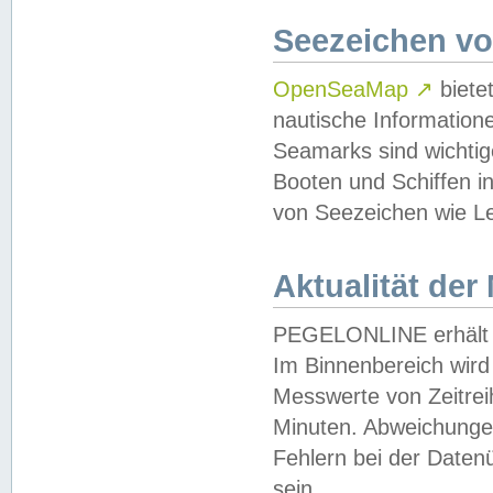
Seezeichen v
OpenSeaMap
↗
biete
nautische Information
Seamarks sind wichtig
Booten und Schiffen i
von Seezeichen wie Le
Aktualität der
PEGELONLINE erhält u
Im Binnenbereich wird 
Messwerte von Zeitreih
Minuten. Abweichungen
Fehlern bei der Daten
sein.