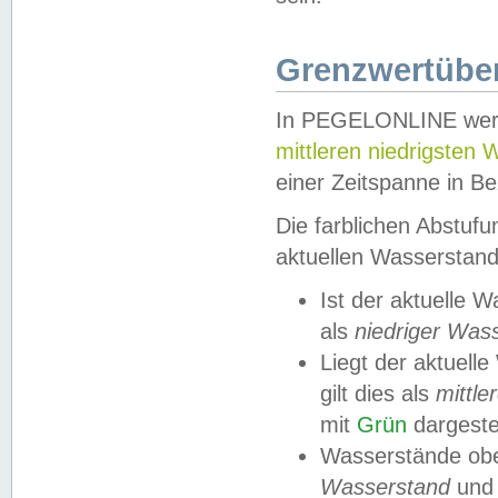
Grenzwertüber
In PEGELONLINE werde
mittleren niedrigsten
einer Zeitspanne in Be
Die farblichen Abstuf
aktuellen Wasserstand
Ist der aktuelle 
als
niedriger Was
Liegt der aktue
gilt dies als
mittle
mit
Grün
dargestel
Wasserstände obe
Wasserstand
und