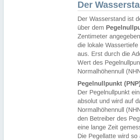
Der Wasserst
Der Wasserstand ist d
über dem
Pegelnullp
Zentimeter angegeben
die lokale Wassertie
aus. Erst durch die A
Wert des Pegelnullpun
Normalhöhennull (NHN
Pegelnullpunkt (PNP)
Der Pegelnullpunkt ei
absolut und wird auf
Normalhöhennull (NHN
den Betreiber des Pege
eine lange Zeit geme
Die Pegellatte wird s