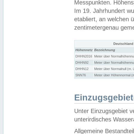
Messpunkten. Höhensy
Im 19. Jahrhundert wu
etabliert, an welchen 
zentimetergenau gem
Deutschland
Höhennetz
Bezeichnung
DHHN2016
Meter über Normalhöhennul
DHHN92
Meter über Normalhöhennul
DHHN12
Meter über Normalnull (m. 
SNN76
Meter über Höhennormal (m
Einzugsgebiet
Unter Einzugsgebiet v
unterirdisches Wasser
Allgemeine Bestandtei