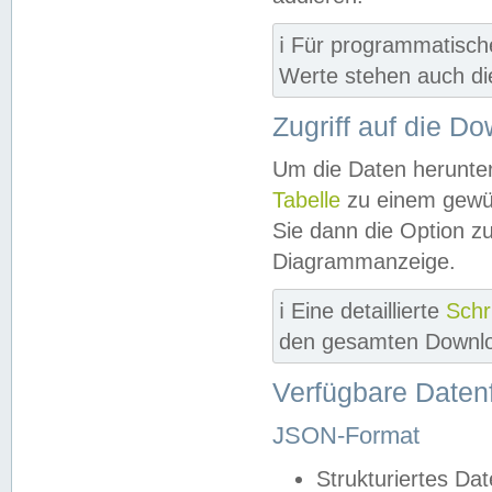
ℹ️ Für programmatisch
Werte stehen auch d
Zugriff auf die D
Um die Daten herunter
Tabelle
zu einem gewün
Sie dann die Option z
Diagrammanzeige.
ℹ️ Eine detaillierte
Schr
den gesamten Downlo
Verfügbare Daten
JSON-Format
Strukturiertes Da