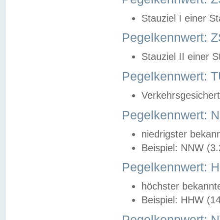
Stauziel I einer S
Pegelkennwert: Z
Stauziel II einer 
Pegelkennwert:
Verkehrsgesichert
Pegelkennwert:
niedrigster bekan
Beispiel: NNW (3
Pegelkennwert:
höchster bekannt
Beispiel: HHW (1
Pegelkennwert: 