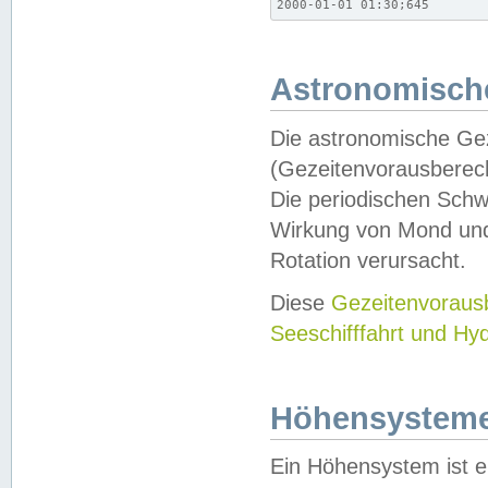
2000-01-01 01:30;645
Astronomische
Die astronomische Gez
(Gezeitenvorausberec
Die periodischen Schw
Wirkung von Mond und
Rotation verursacht.
Diese
Gezeitenvorau
Seeschifffahrt und Hy
Höhensystem
Ein Höhensystem ist e