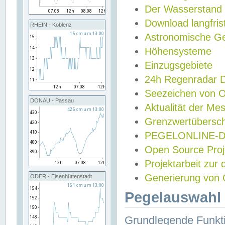
Der Wasserstand
Download langfris
RHEIN - Koblenz
Astronomische Gez
Höhensysteme
Einzugsgebiete
24h Regenradar
Seezeichen von 
DONAU - Passau
Aktualität der Me
Grenzwertübersch
PEGELONLINE-Di
Open Source Projek
Projektarbeit zur
Generierung von 
ODER - Eisenhüttenstadt
Pegelauswahl 
Grundlegende Funkti