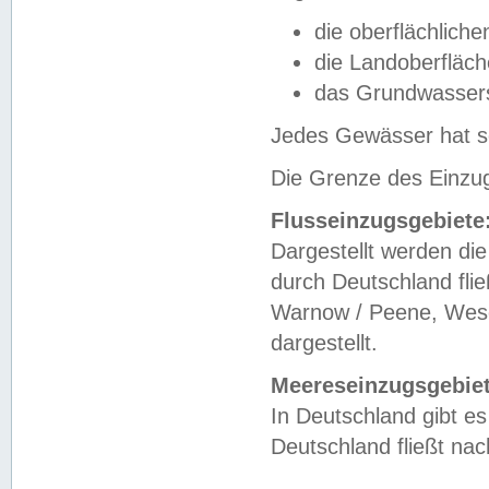
die oberflächlich
die Landoberfläc
das Grundwasser
Jedes Gewässer hat se
Die Grenze des Einzug
Flusseinzugsgebiete
Dargestellt werden die
durch Deutschland fli
Warnow / Peene, Weser
dargestellt.
Meereseinzugsgebiet
In Deutschland gibt 
Deutschland fließt n