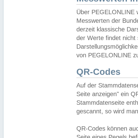
Über PEGELONLINE wer
Messwerten der Bundes
derzeit klassische Da
der Werte findet nicht 
Darstellungsmöglichkei
von PEGELONLINE zu 
QR-Codes
Auf der Stammdatensei
Seite anzeigen" ein Q
Stammdatenseite enthä
gescannt, so wird man
QR-Codes können auc
Seite eines Pegels be