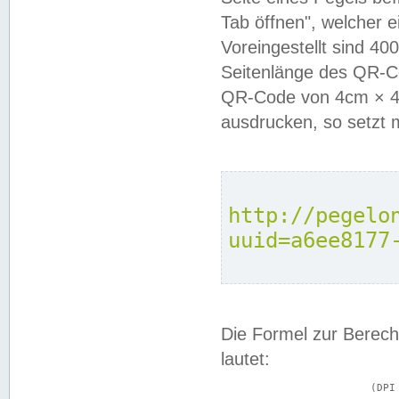
Tab öffnen", welcher 
Voreingestellt sind 4
Seitenlänge des QR-C
QR-Code von 4cm × 4c
ausdrucken, so setzt 
http://pegelo
uuid=a6ee8177
Die Formel zur Berech
lautet:
			(DPI × Druckkantenlänge in cm) ÷ 2,54 = Kantenlänge in Pixel
