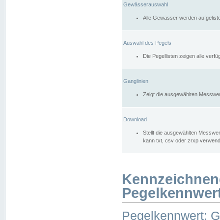
Gewässerauswahl
Alle Gewässer werden aufgelist
Auswahl des Pegels
Die Pegellisten zeigen alle ver
Ganglinien
Zeigt die ausgewählten Messwer
Download
Stellt die ausgewählten Messwer
kann txt, csv oder zrxp verwen
Kennzeichnen
Pegelkennwer
Pegelkennwert: 