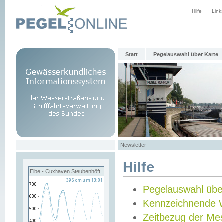
Hilfe
Link
Start
Pegelauswahl über Karte
Newsletter
Hilfe
Elbe - Cuxhaven Steubenhöft
Pegelauswahl übe
Kennzeichnende 
Zeitbezug der Me