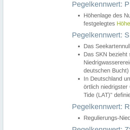
Pegelkennwert: 
Höhenlage des Nul
festgelegtes
Höhe
Pegelkennwert: 
Das Seekartennull
Das SKN bezieht s
Niedrigwassererei
deutschen Bucht) 
In Deutschland un
örtlich niedrigst
Tide (LAT)" definie
Pegelkennwert:
Regulierungs-Nie
Pegelkennwert: Z