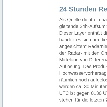
24 Stunden R
Als Quelle dient ein n
gleitende 24h-Aufsum
Dieser Layer enthält
handelt es sich um di
angeeichten“ Radarnie
der Radar- mit den O
Mittelung von Differe
Auflösung. Das Produk
Hochwasservorhersagez
räumlich hoch aufgelö
werden ca. 30 Minuten
UTC ist gegen 0130 UTC
stehen für die letzten