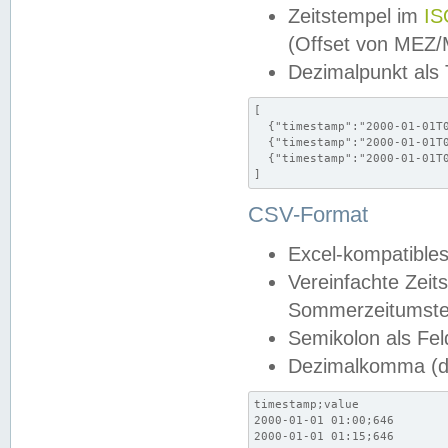
Zeitstempel im
IS
(Offset von MEZ
Dezimalpunkt als
[

  {"timestamp":"2000-01-01T0
  {"timestamp":"2000-01-01T0
  {"timestamp":"2000-01-01T0
]
CSV-Format
Excel-kompatibles
Vereinfachte Zeit
Sommerzeitumstel
Semikolon als Fel
Dezimalkomma (de
timestamp;value

2000-01-01 01:00;646

2000-01-01 01:15;646
