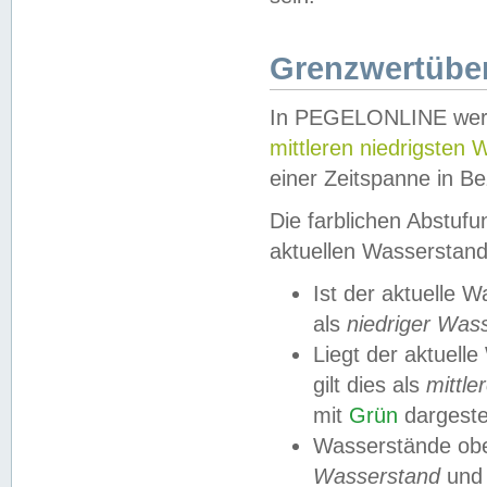
Grenzwertüber
In PEGELONLINE werde
mittleren niedrigsten
einer Zeitspanne in Be
Die farblichen Abstuf
aktuellen Wasserstand
Ist der aktuelle 
als
niedriger Was
Liegt der aktue
gilt dies als
mittle
mit
Grün
dargestel
Wasserstände obe
Wasserstand
und