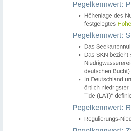
Pegelkennwert: 
Höhenlage des Nul
festgelegtes
Höhe
Pegelkennwert: 
Das Seekartennull
Das SKN bezieht s
Niedrigwassererei
deutschen Bucht) 
In Deutschland un
örtlich niedrigst
Tide (LAT)" definie
Pegelkennwert:
Regulierungs-Nie
Pegelkennwert: Z