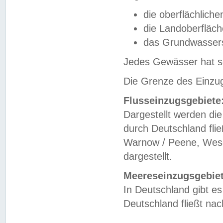
die oberflächlich
die Landoberfläc
das Grundwasser
Jedes Gewässer hat se
Die Grenze des Einzug
Flusseinzugsgebiete
Dargestellt werden die
durch Deutschland fli
Warnow / Peene, Weser
dargestellt.
Meereseinzugsgebiet
In Deutschland gibt 
Deutschland fließt n