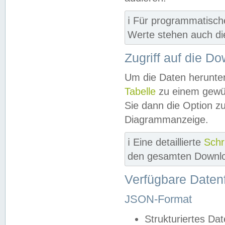
ℹ️ Für programmatisch
Werte stehen auch d
Zugriff auf die D
Um die Daten herunter
Tabelle
zu einem gewün
Sie dann die Option z
Diagrammanzeige.
ℹ️ Eine detaillierte
Schr
den gesamten Downlo
Verfügbare Daten
JSON-Format
Strukturiertes Da