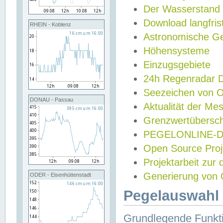
Der Wasserstand
Download langfris
RHEIN - Koblenz
Astronomische Gez
Höhensysteme
Einzugsgebiete
24h Regenradar
Seezeichen von 
DONAU - Passau
Aktualität der Me
Grenzwertübersch
PEGELONLINE-Di
Open Source Projek
Projektarbeit zur
Generierung von 
ODER - Eisenhüttenstadt
Pegelauswahl 
Grundlegende Funkti