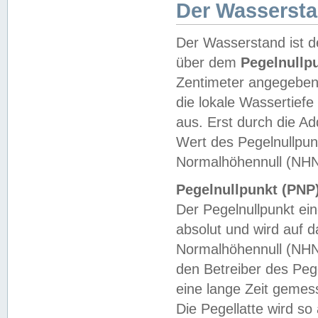
Der Wasserst
Der Wasserstand ist d
über dem
Pegelnullp
Zentimeter angegeben
die lokale Wassertie
aus. Erst durch die A
Wert des Pegelnullpun
Normalhöhennull (NHN
Pegelnullpunkt (PNP)
Der Pegelnullpunkt ei
absolut und wird auf
Normalhöhennull (NHN
den Betreiber des Pege
eine lange Zeit geme
Die Pegellatte wird s