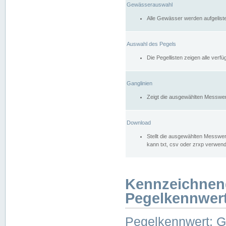
Gewässerauswahl
Alle Gewässer werden aufgelist
Auswahl des Pegels
Die Pegellisten zeigen alle ver
Ganglinien
Zeigt die ausgewählten Messwer
Download
Stellt die ausgewählten Messwer
kann txt, csv oder zrxp verwen
Kennzeichnen
Pegelkennwer
Pegelkennwert: 