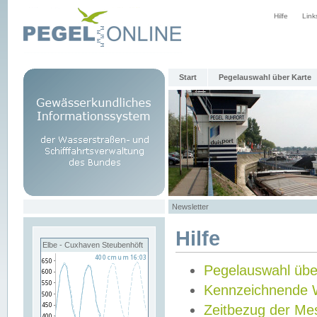
Hilfe
Link
Start
Pegelauswahl über Karte
Newsletter
Hilfe
Elbe - Cuxhaven Steubenhöft
Pegelauswahl übe
Kennzeichnende 
Zeitbezug der Me