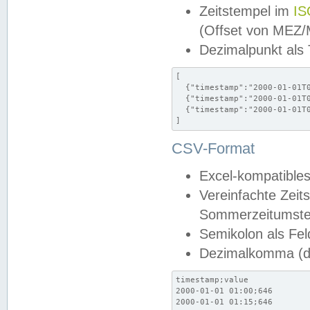
Zeitstempel im
IS
(Offset von MEZ
Dezimalpunkt als
[

  {"timestamp":"2000-01-01T0
  {"timestamp":"2000-01-01T0
  {"timestamp":"2000-01-01T0
]
CSV-Format
Excel-kompatibles
Vereinfachte Zeit
Sommerzeitumstel
Semikolon als Fel
Dezimalkomma (de
timestamp;value

2000-01-01 01:00;646

2000-01-01 01:15;646
