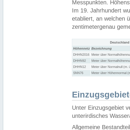
Messpunkten. Höhensy
Im 19. Jahrhundert wu
etabliert, an welchen 
zentimetergenau gem
Deutschland
Höhennetz
Bezeichnung
DHHN2016
Meter über Normalhöhennul
DHHN92
Meter über Normalhöhennul
DHHN12
Meter über Normalnull (m. 
SNN76
Meter über Höhennormal (m
Einzugsgebiet
Unter Einzugsgebiet v
unterirdisches Wasser
Allgemeine Bestandtei