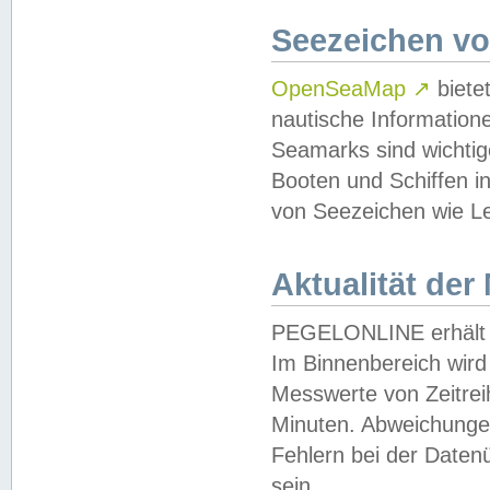
Seezeichen v
OpenSeaMap
↗
biete
nautische Information
Seamarks sind wichtig
Booten und Schiffen i
von Seezeichen wie Le
Aktualität der
PEGELONLINE erhält u
Im Binnenbereich wird 
Messwerte von Zeitreih
Minuten. Abweichungen
Fehlern bei der Daten
sein.