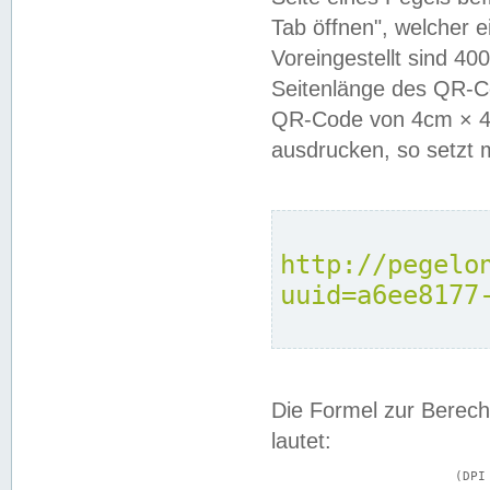
Tab öffnen", welcher 
Voreingestellt sind 4
Seitenlänge des QR-C
QR-Code von 4cm × 4c
ausdrucken, so setzt 
http://pegelo
uuid=a6ee8177
Die Formel zur Berech
lautet:
			(DPI × Druckkantenlänge in cm) ÷ 2,54 = Kantenlänge in Pixel
