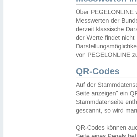
Über PEGELONLINE wer
Messwerten der Bundes
derzeit klassische Da
der Werte findet nicht 
Darstellungsmöglichkei
von PEGELONLINE zu 
QR-Codes
Auf der Stammdatensei
Seite anzeigen" ein Q
Stammdatenseite enthä
gescannt, so wird man
QR-Codes können auc
Seite eines Pegels be