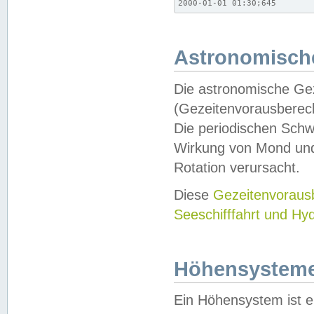
2000-01-01 01:30;645
Astronomische
Die astronomische Gez
(Gezeitenvorausberec
Die periodischen Schw
Wirkung von Mond und
Rotation verursacht.
Diese
Gezeitenvorau
Seeschifffahrt und Hy
Höhensystem
Ein Höhensystem ist e