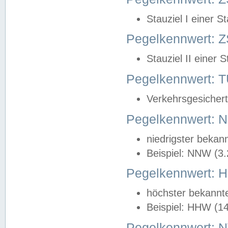
Stauziel I einer S
Pegelkennwert: Z
Stauziel II einer 
Pegelkennwert:
Verkehrsgesichert
Pegelkennwert:
niedrigster bekan
Beispiel: NNW (3
Pegelkennwert:
höchster bekannt
Beispiel: HHW (1
Pegelkennwert: 