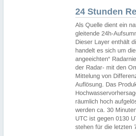
24 Stunden R
Als Quelle dient ein n
gleitende 24h-Aufsum
Dieser Layer enthält
handelt es sich um di
angeeichten“ Radarnie
der Radar- mit den O
Mittelung von Differe
Auflösung. Das Produk
Hochwasservorhersagez
räumlich hoch aufgelö
werden ca. 30 Minuten
UTC ist gegen 0130 UTC
stehen für die letzten