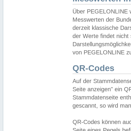
Über PEGELONLINE wer
Messwerten der Bundes
derzeit klassische Da
der Werte findet nicht 
Darstellungsmöglichkei
von PEGELONLINE zu 
QR-Codes
Auf der Stammdatensei
Seite anzeigen" ein Q
Stammdatenseite enthä
gescannt, so wird man
QR-Codes können auc
Seite eines Pegels be