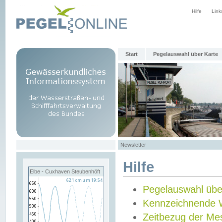
Hilfe
Link
Start
Pegelauswahl über Karte
Newsletter
Hilfe
Elbe - Cuxhaven Steubenhöft
Pegelauswahl übe
Kennzeichnende 
Zeitbezug der Me