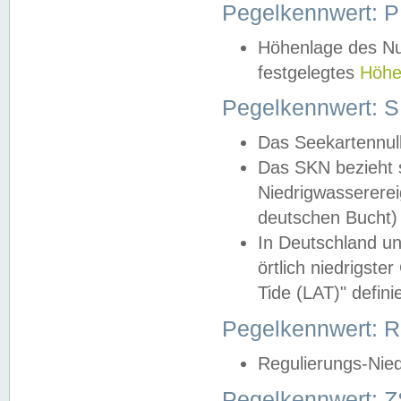
Pegelkennwert: 
Höhenlage des Nul
festgelegtes
Höhe
Pegelkennwert: 
Das Seekartennull
Das SKN bezieht s
Niedrigwassererei
deutschen Bucht) 
In Deutschland un
örtlich niedrigst
Tide (LAT)" definie
Pegelkennwert:
Regulierungs-Nie
Pegelkennwert: Z