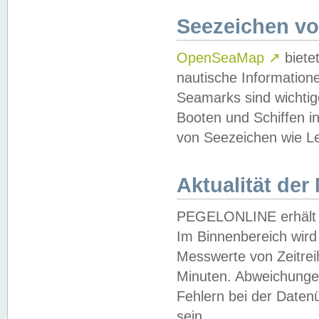
Seezeichen v
OpenSeaMap
↗
biete
nautische Information
Seamarks sind wichtig
Booten und Schiffen i
von Seezeichen wie Le
Aktualität der
PEGELONLINE erhält u
Im Binnenbereich wird 
Messwerte von Zeitreih
Minuten. Abweichungen
Fehlern bei der Daten
sein.