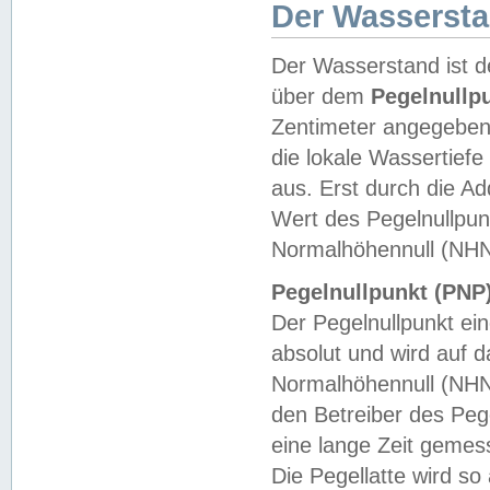
Der Wasserst
Der Wasserstand ist d
über dem
Pegelnullp
Zentimeter angegeben
die lokale Wassertie
aus. Erst durch die A
Wert des Pegelnullpun
Normalhöhennull (NHN
Pegelnullpunkt (PNP)
Der Pegelnullpunkt ei
absolut und wird auf
Normalhöhennull (NHN
den Betreiber des Pege
eine lange Zeit geme
Die Pegellatte wird s