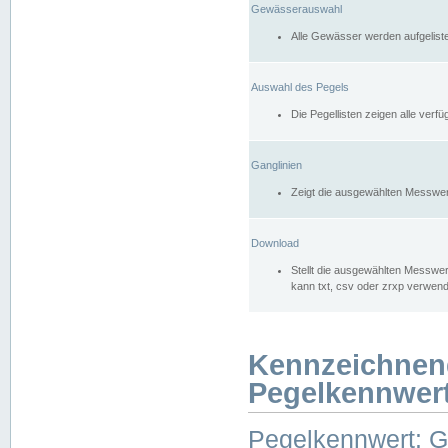
Gewässerauswahl
Alle Gewässer werden aufgelist
Auswahl des Pegels
Die Pegellisten zeigen alle ver
Ganglinien
Zeigt die ausgewählten Messwer
Download
Stellt die ausgewählten Messwer
kann txt, csv oder zrxp verwen
Kennzeichnen
Pegelkennwer
Pegelkennwert: 