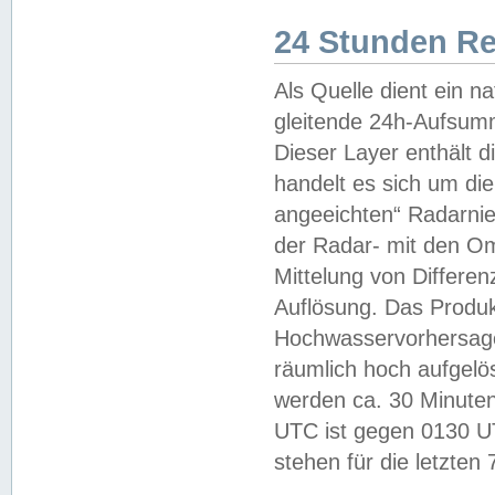
24 Stunden R
Als Quelle dient ein n
gleitende 24h-Aufsum
Dieser Layer enthält
handelt es sich um di
angeeichten“ Radarnie
der Radar- mit den O
Mittelung von Differe
Auflösung. Das Produk
Hochwasservorhersagez
räumlich hoch aufgelö
werden ca. 30 Minuten
UTC ist gegen 0130 UTC
stehen für die letzten