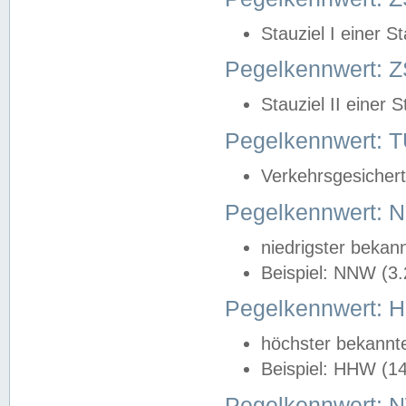
Stauziel I einer S
Pegelkennwert: Z
Stauziel II einer 
Pegelkennwert:
Verkehrsgesichert
Pegelkennwert:
niedrigster bekan
Beispiel: NNW (3
Pegelkennwert:
höchster bekannt
Beispiel: HHW (1
Pegelkennwert: 