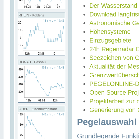
Der Wasserstand
Download langfris
RHEIN - Koblenz
Astronomische Gez
Höhensysteme
Einzugsgebiete
24h Regenradar
Seezeichen von 
DONAU - Passau
Aktualität der Me
Grenzwertübersch
PEGELONLINE-Di
Open Source Projek
Projektarbeit zur
Generierung von 
ODER - Eisenhüttenstadt
Pegelauswahl 
Grundlegende Funkti