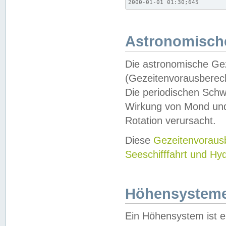
2000-01-01 01:30;645
Astronomische
Die astronomische Gez
(Gezeitenvorausberec
Die periodischen Schw
Wirkung von Mond und
Rotation verursacht.
Diese
Gezeitenvorau
Seeschifffahrt und Hy
Höhensystem
Ein Höhensystem ist e