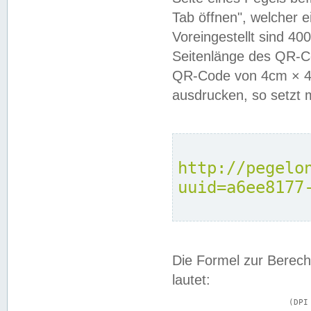
Tab öffnen", welcher 
Voreingestellt sind 4
Seitenlänge des QR-C
QR-Code von 4cm × 4c
ausdrucken, so setzt 
http://pegelo
uuid=a6ee8177
Die Formel zur Berech
lautet:
			(DPI × Druckkantenlänge in cm) ÷ 2,54 = Kantenlänge in Pixel
