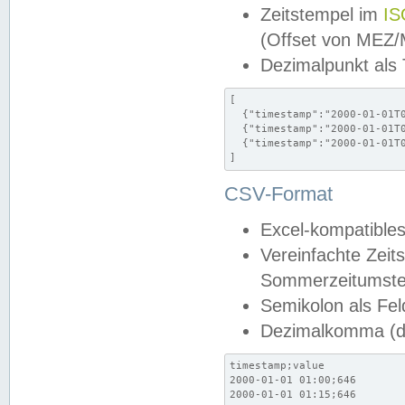
Zeitstempel im
IS
(Offset von MEZ
Dezimalpunkt als
[

  {"timestamp":"2000-01-01T0
  {"timestamp":"2000-01-01T0
  {"timestamp":"2000-01-01T0
]
CSV-Format
Excel-kompatibles
Vereinfachte Zeit
Sommerzeitumstel
Semikolon als Fel
Dezimalkomma (de
timestamp;value

2000-01-01 01:00;646

2000-01-01 01:15;646
