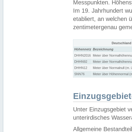
Messpunkten. Höhensy
Im 19. Jahrhundert wu
etabliert, an welchen 
zentimetergenau gem
Deutschland
Höhennetz
Bezeichnung
DHHN2016
Meter über Normalhöhennul
DHHN92
Meter über Normalhöhennul
DHHN12
Meter über Normalnull (m. 
SNN76
Meter über Höhennormal (m
Einzugsgebiet
Unter Einzugsgebiet v
unterirdisches Wasser
Allgemeine Bestandtei