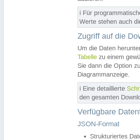
ℹ️ Für programmatisch
Werte stehen auch d
Zugriff auf die D
Um die Daten herunter
Tabelle
zu einem gewün
Sie dann die Option z
Diagrammanzeige.
ℹ️ Eine detaillierte
Schr
den gesamten Downlo
Verfügbare Daten
JSON-Format
Strukturiertes Da