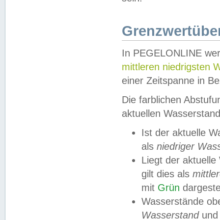
Grenzwertüber
In PEGELONLINE werde
mittleren niedrigsten
einer Zeitspanne in Be
Die farblichen Abstuf
aktuellen Wasserstand
Ist der aktuelle 
als
niedriger Was
Liegt der aktue
gilt dies als
mittle
mit
Grün
dargestel
Wasserstände obe
Wasserstand
und