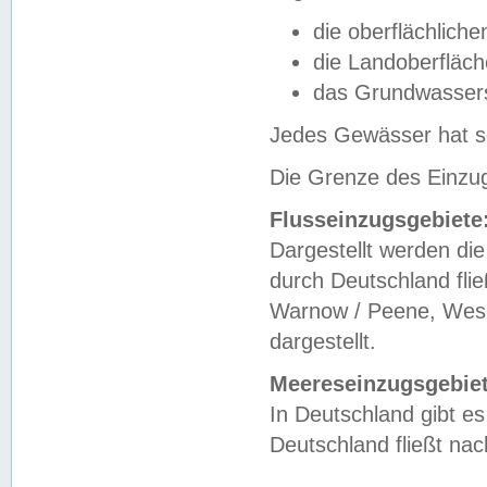
die oberflächlich
die Landoberfläc
das Grundwasser
Jedes Gewässer hat se
Die Grenze des Einzug
Flusseinzugsgebiete
Dargestellt werden die
durch Deutschland fli
Warnow / Peene, Weser
dargestellt.
Meereseinzugsgebiet
In Deutschland gibt 
Deutschland fließt n