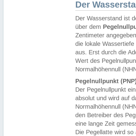
Der Wasserst
Der Wasserstand ist d
über dem
Pegelnullp
Zentimeter angegeben
die lokale Wassertie
aus. Erst durch die A
Wert des Pegelnullpun
Normalhöhennull (NHN
Pegelnullpunkt (PNP)
Der Pegelnullpunkt ei
absolut und wird auf
Normalhöhennull (NHN
den Betreiber des Pege
eine lange Zeit geme
Die Pegellatte wird s