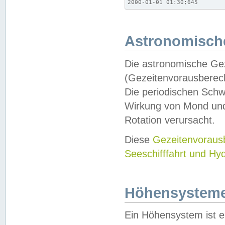
2000-01-01 01:30;645
Astronomische
Die astronomische Gez
(Gezeitenvorausberec
Die periodischen Schw
Wirkung von Mond und
Rotation verursacht.
Diese
Gezeitenvorau
Seeschifffahrt und Hy
Höhensystem
Ein Höhensystem ist e