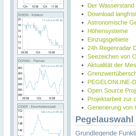
Der Wasserstand
Download langfris
RHEIN - Koblenz
Astronomische Gez
Höhensysteme
Einzugsgebiete
24h Regenradar
Seezeichen von 
DONAU - Passau
Aktualität der Me
Grenzwertübersch
PEGELONLINE-Di
Open Source Projek
Projektarbeit zur
Generierung von 
ODER - Eisenhüttenstadt
Pegelauswahl 
Grundlegende Funkti