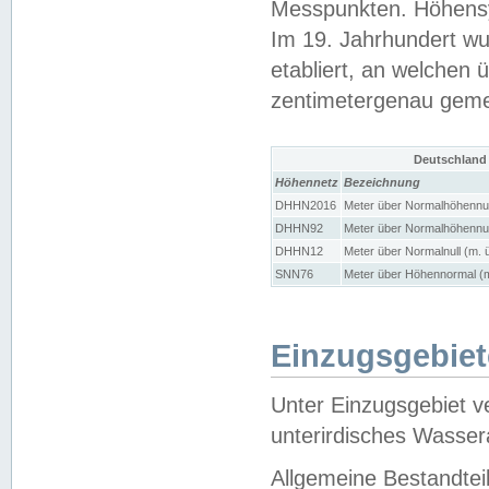
Messpunkten. Höhensy
Im 19. Jahrhundert wu
etabliert, an welchen 
zentimetergenau gem
Deutschland
Höhennetz
Bezeichnung
DHHN2016
Meter über Normalhöhennul
DHHN92
Meter über Normalhöhennul
DHHN12
Meter über Normalnull (m. 
SNN76
Meter über Höhennormal (m
Einzugsgebiet
Unter Einzugsgebiet v
unterirdisches Wasser
Allgemeine Bestandtei