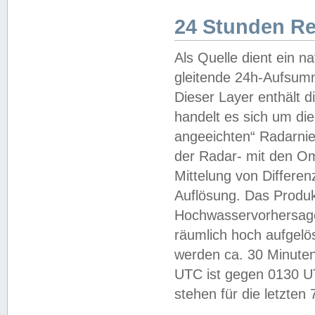
24 Stunden R
Als Quelle dient ein n
gleitende 24h-Aufsum
Dieser Layer enthält
handelt es sich um di
angeeichten“ Radarnie
der Radar- mit den O
Mittelung von Differe
Auflösung. Das Produk
Hochwasservorhersagez
räumlich hoch aufgelö
werden ca. 30 Minuten
UTC ist gegen 0130 UTC
stehen für die letzten