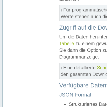
ℹ️ Für programmatisch
Werte stehen auch d
Zugriff auf die D
Um die Daten herunter
Tabelle
zu einem gewün
Sie dann die Option z
Diagrammanzeige.
ℹ️ Eine detaillierte
Schr
den gesamten Downlo
Verfügbare Daten
JSON-Format
Strukturiertes Da