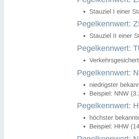
Stauziel I einer S
Pegelkennwert: Z
Stauziel II einer 
Pegelkennwert:
Verkehrsgesichert
Pegelkennwert:
niedrigster bekan
Beispiel: NNW (3
Pegelkennwert:
höchster bekannt
Beispiel: HHW (1
Pegelkennwert: 