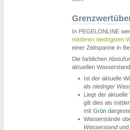
Grenzwertüber
In PEGELONLINE werde
mittleren niedrigsten
einer Zeitspanne in Be
Die farblichen Abstuf
aktuellen Wasserstand
Ist der aktuelle 
als
niedriger Was
Liegt der aktue
gilt dies als
mittle
mit
Grün
dargestel
Wasserstände obe
Wasserstand
und