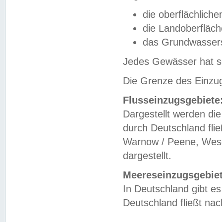
die oberflächlich
die Landoberfläc
das Grundwasser
Jedes Gewässer hat se
Die Grenze des Einzug
Flusseinzugsgebiete
Dargestellt werden die
durch Deutschland fli
Warnow / Peene, Weser
dargestellt.
Meereseinzugsgebiet
In Deutschland gibt 
Deutschland fließt n