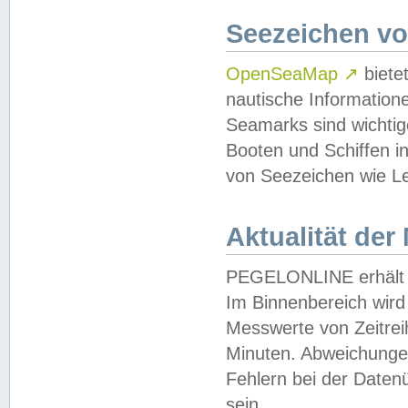
Seezeichen v
OpenSeaMap
↗
biete
nautische Information
Seamarks sind wichtig
Booten und Schiffen i
von Seezeichen wie Le
Aktualität der
PEGELONLINE erhält u
Im Binnenbereich wird 
Messwerte von Zeitreih
Minuten. Abweichungen
Fehlern bei der Daten
sein.