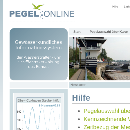
Hilfe
Link
Start
Pegelauswahl über Karte
Newsletter
Hilfe
Elbe - Cuxhaven Steubenhöft
Pegelauswahl übe
Kennzeichnende 
Zeitbezug der Me