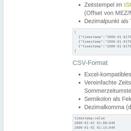
Zeitstempel im
IS
(Offset von MEZ
Dezimalpunkt als
[

  {"timestamp":"2000-01-01T0
  {"timestamp":"2000-01-01T0
  {"timestamp":"2000-01-01T0
]
CSV-Format
Excel-kompatibles
Vereinfachte Zeit
Sommerzeitumstel
Semikolon als Fel
Dezimalkomma (de
timestamp;value

2000-01-01 01:00;646

2000-01-01 01:15;646
