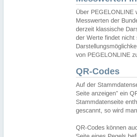
Über PEGELONLINE wer
Messwerten der Bundes
derzeit klassische Da
der Werte findet nicht 
Darstellungsmöglichkei
von PEGELONLINE zu 
QR-Codes
Auf der Stammdatensei
Seite anzeigen" ein Q
Stammdatenseite enthä
gescannt, so wird man
QR-Codes können auc
Seite eines Pegels be