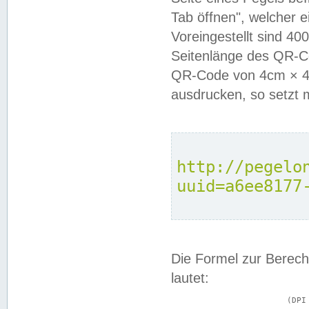
Tab öffnen", welcher 
Voreingestellt sind 4
Seitenlänge des QR-C
QR-Code von 4cm × 4c
ausdrucken, so setzt 
http://pegelo
uuid=a6ee8177
Die Formel zur Berech
lautet:
			(DPI × Druckkantenlänge in cm) ÷ 2,54 = Kantenlänge in Pixel
