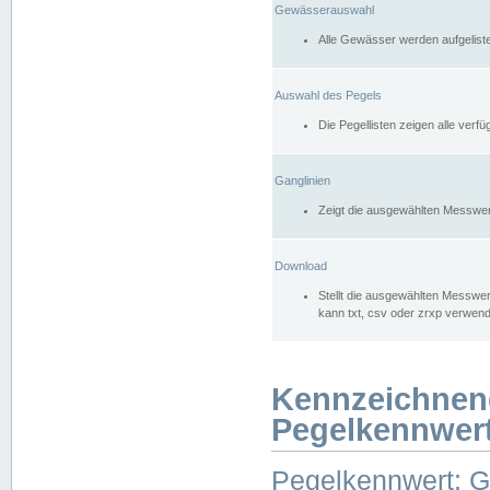
Gewässerauswahl
Alle Gewässer werden aufgelist
Auswahl des Pegels
Die Pegellisten zeigen alle ver
Ganglinien
Zeigt die ausgewählten Messwer
Download
Stellt die ausgewählten Messwer
kann txt, csv oder zrxp verwen
Kennzeichnen
Pegelkennwer
Pegelkennwert: 