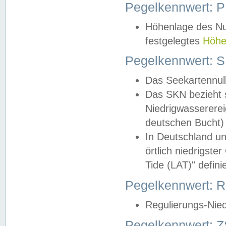
Pegelkennwert: 
Höhenlage des Nul
festgelegtes
Höhe
Pegelkennwert: 
Das Seekartennull
Das SKN bezieht s
Niedrigwassererei
deutschen Bucht) 
In Deutschland un
örtlich niedrigst
Tide (LAT)" definie
Pegelkennwert:
Regulierungs-Nie
Pegelkennwert: Z