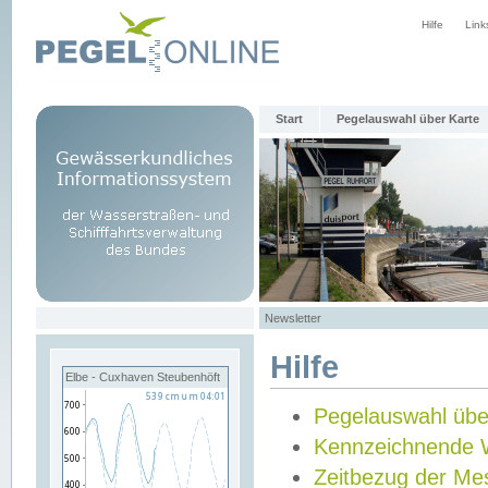
Hilfe
Link
Start
Pegelauswahl über Karte
Newsletter
Hilfe
Elbe - Cuxhaven Steubenhöft
Pegelauswahl übe
Kennzeichnende 
Zeitbezug der Me