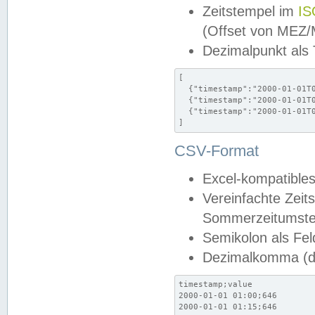
Zeitstempel im
IS
(Offset von MEZ
Dezimalpunkt als
[

  {"timestamp":"2000-01-01T0
  {"timestamp":"2000-01-01T0
  {"timestamp":"2000-01-01T0
]
CSV-Format
Excel-kompatibles
Vereinfachte Zeit
Sommerzeitumstel
Semikolon als Fel
Dezimalkomma (de
timestamp;value

2000-01-01 01:00;646

2000-01-01 01:15;646
