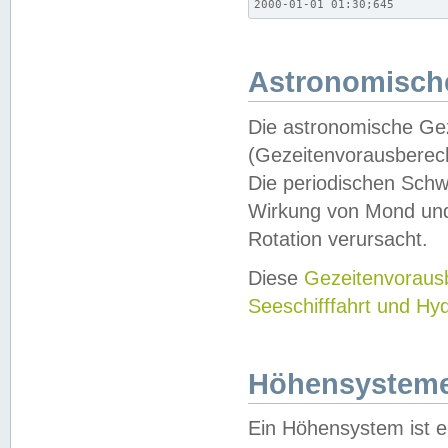
2000-01-01 01:30;645
Astronomische
Die astronomische Gez
(Gezeitenvorausberec
Die periodischen Schw
Wirkung von Mond und
Rotation verursacht.
Diese
Gezeitenvorau
Seeschifffahrt und Hy
Höhensystem
Ein Höhensystem ist e