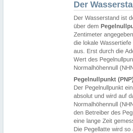
Der Wasserst
Der Wasserstand ist d
über dem
Pegelnullp
Zentimeter angegeben
die lokale Wassertie
aus. Erst durch die A
Wert des Pegelnullpun
Normalhöhennull (NHN
Pegelnullpunkt (PNP)
Der Pegelnullpunkt ei
absolut und wird auf
Normalhöhennull (NHN
den Betreiber des Pege
eine lange Zeit geme
Die Pegellatte wird s