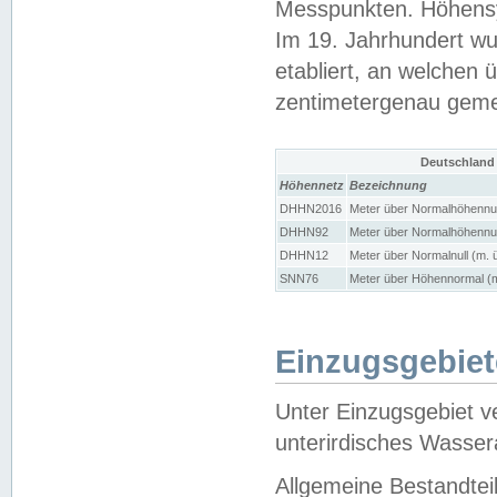
Messpunkten. Höhensy
Im 19. Jahrhundert wu
etabliert, an welchen 
zentimetergenau gem
Deutschland
Höhennetz
Bezeichnung
DHHN2016
Meter über Normalhöhennul
DHHN92
Meter über Normalhöhennul
DHHN12
Meter über Normalnull (m. 
SNN76
Meter über Höhennormal (m
Einzugsgebiet
Unter Einzugsgebiet v
unterirdisches Wasser
Allgemeine Bestandtei