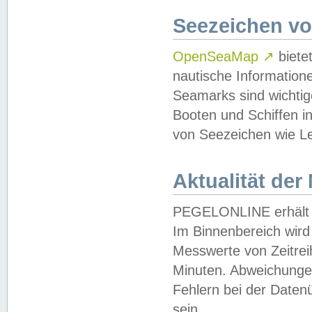
Seezeichen v
OpenSeaMap
↗
biete
nautische Information
Seamarks sind wichtig
Booten und Schiffen i
von Seezeichen wie Le
Aktualität der
PEGELONLINE erhält u
Im Binnenbereich wird 
Messwerte von Zeitreih
Minuten. Abweichungen
Fehlern bei der Daten
sein.