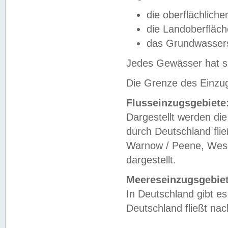
die oberflächlich
die Landoberfläc
das Grundwasser
Jedes Gewässer hat se
Die Grenze des Einzug
Flusseinzugsgebiete
Dargestellt werden die
durch Deutschland fli
Warnow / Peene, Weser
dargestellt.
Meereseinzugsgebiet
In Deutschland gibt 
Deutschland fließt n