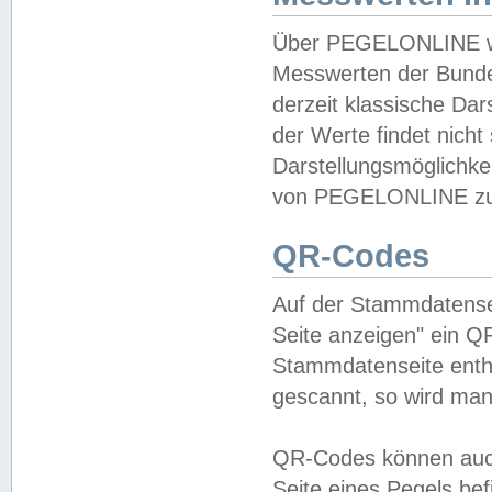
Über PEGELONLINE wer
Messwerten der Bundes
derzeit klassische Da
der Werte findet nicht 
Darstellungsmöglichkei
von PEGELONLINE zu 
QR-Codes
Auf der Stammdatensei
Seite anzeigen" ein Q
Stammdatenseite enthä
gescannt, so wird man
QR-Codes können auc
Seite eines Pegels be