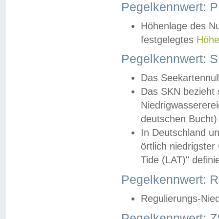
Pegelkennwert: 
Höhenlage des Nul
festgelegtes
Höhe
Pegelkennwert: 
Das Seekartennull
Das SKN bezieht s
Niedrigwassererei
deutschen Bucht) 
In Deutschland un
örtlich niedrigst
Tide (LAT)" definie
Pegelkennwert:
Regulierungs-Nie
Pegelkennwert: Z