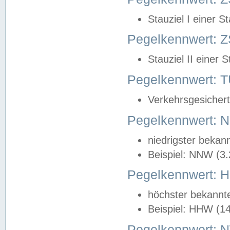
Stauziel I einer S
Pegelkennwert: Z
Stauziel II einer 
Pegelkennwert:
Verkehrsgesichert
Pegelkennwert:
niedrigster bekan
Beispiel: NNW (3
Pegelkennwert:
höchster bekannt
Beispiel: HHW (1
Pegelkennwert: 