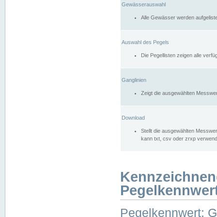
Gewässerauswahl
Alle Gewässer werden aufgelist
Auswahl des Pegels
Die Pegellisten zeigen alle ver
Ganglinien
Zeigt die ausgewählten Messwer
Download
Stellt die ausgewählten Messwer
kann txt, csv oder zrxp verwen
Kennzeichnen
Pegelkennwer
Pegelkennwert: 