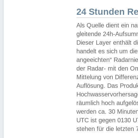
24 Stunden R
Als Quelle dient ein n
gleitende 24h-Aufsum
Dieser Layer enthält
handelt es sich um di
angeeichten“ Radarnie
der Radar- mit den O
Mittelung von Differe
Auflösung. Das Produk
Hochwasservorhersagez
räumlich hoch aufgelö
werden ca. 30 Minuten
UTC ist gegen 0130 UTC
stehen für die letzten