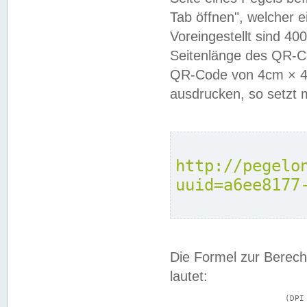
Tab öffnen", welcher 
Voreingestellt sind 4
Seitenlänge des QR-C
QR-Code von 4cm × 4c
ausdrucken, so setzt 
http://pegelo
uuid=a6ee8177
Die Formel zur Berech
lautet:
			(DPI × Druckkantenlänge in cm) ÷ 2,54 = Kantenlänge in Pixel
