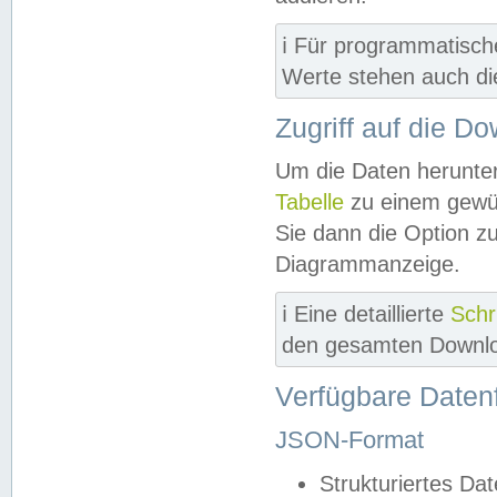
ℹ️ Für programmatisch
Werte stehen auch d
Zugriff auf die D
Um die Daten herunter
Tabelle
zu einem gewün
Sie dann die Option z
Diagrammanzeige.
ℹ️ Eine detaillierte
Schr
den gesamten Downlo
Verfügbare Daten
JSON-Format
Strukturiertes Da