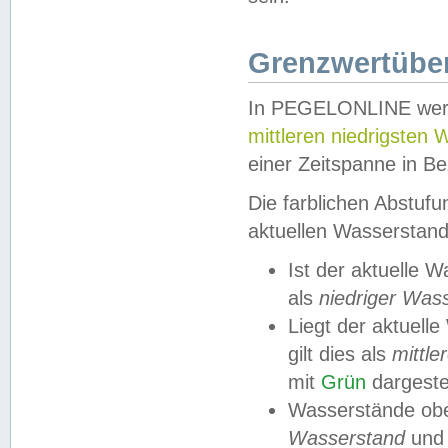
Grenzwertüber
In PEGELONLINE werde
mittleren niedrigsten
einer Zeitspanne in Be
Die farblichen Abstuf
aktuellen Wasserstand
Ist der aktuelle 
als
niedriger Was
Liegt der aktue
gilt dies als
mittle
mit
Grün
dargestel
Wasserstände obe
Wasserstand
und