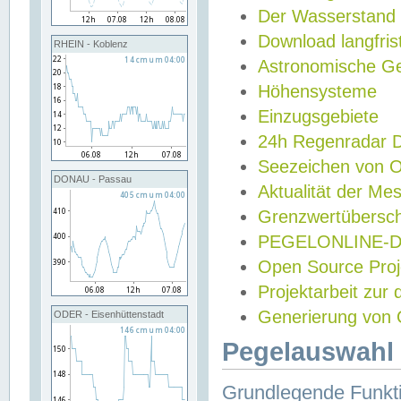
Der Wasserstand
Download langfris
RHEIN - Koblenz
Astronomische Gez
Höhensysteme
Einzugsgebiete
24h Regenradar
Seezeichen von 
DONAU - Passau
Aktualität der Me
Grenzwertübersch
PEGELONLINE-Di
Open Source Projek
Projektarbeit zur
Generierung von 
ODER - Eisenhüttenstadt
Pegelauswahl 
Grundlegende Funkti