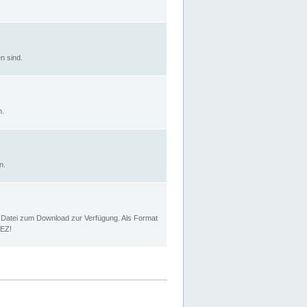
n sind.
n.
n.
p Datei zum Download zur Verfügung. Als Format
MEZ!