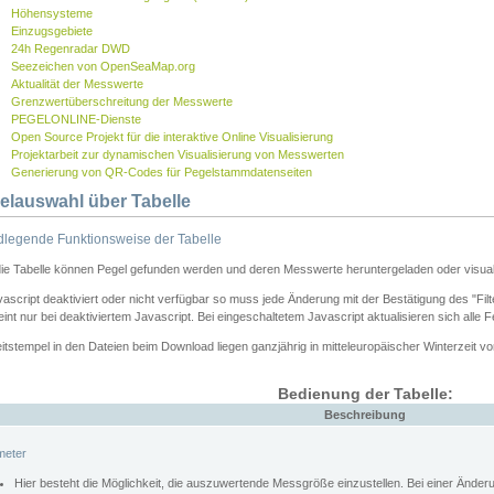
Höhensysteme
Einzugsgebiete
24h Regenradar DWD
Seezeichen von OpenSeaMap.org
Aktualität der Messwerte
Grenzwertüberschreitung der Messwerte
PEGELONLINE-Dienste
Open Source Projekt für die interaktive Online Visualisierung
Projektarbeit zur dynamischen Visualisierung von Messwerten
Generierung von QR-Codes für Pegelstammdatenseiten
elauswahl über Tabelle
legende Funktionsweise der Tabelle
die Tabelle können Pegel gefunden werden und deren Messwerte heruntergeladen oder visuali
vascript deaktiviert oder nicht verfügbar so muss jede Änderung mit der Bestätigung des "Filt
int nur bei deaktiviertem Javascript. Bei eingeschaltetem Javascript aktualisieren sich alle 
itstempel in den Dateien beim Download liegen ganzjährig in mitteleuropäischer Winterzeit vo
Bedienung der Tabelle:
Beschreibung
meter
Hier besteht die Möglichkeit, die auszuwertende Messgröße einzustellen. Bei einer Ände