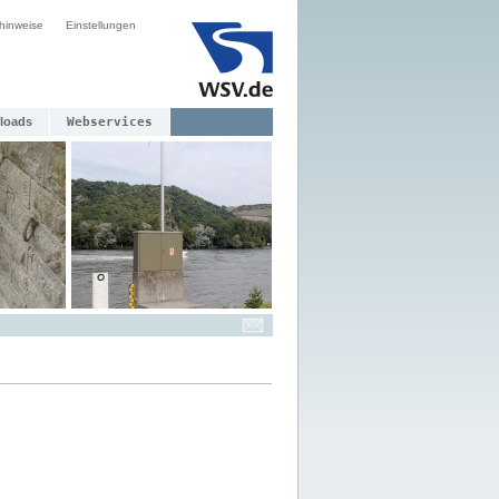
hinweise
Einstellungen
loads
Webservices