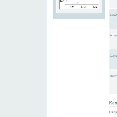
Gewä
Ausw
Gangl
Down
Ken
Pege