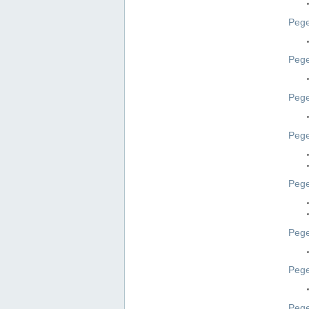
Pege
Pege
Peg
Pege
Pege
Pege
Pege
Peg