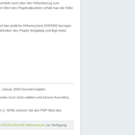
ssertiefe noch über den Höhenbezug zum
en Wert des Pegelnullpunktes erhält man die Höhe
d auf das amtliche Höhensystem DHHN92 bezogen
reiber des Pegels festgelegt und liegt meist
. Januar 2000 herunterzuladen.
den noch nicht validiert und können Ausreißer,
(m ü. NHN) müssen Sie den PNP-Wert des
ie
PEGELONLINE Webservices
zur Verfügung.