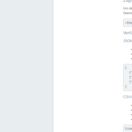
Zugr
Um di
Stamm
ℹ️ Ei
Verf
JSON
[

  {
  {
  {
]
CSV-
tim