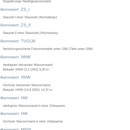
Regulierungs-Niedrigwasserstand
lkennwert: ZS_I
Stauziel I einer Staustufe (Normalstau)
lkennwert: ZS_II
Stauziel II einer Staustufe (Höchststau)
elkennwert: TUGLW
Verkehrsgesicherte Fahrrinnentiefe unter GlW (Tiefe unter GlW)
lkennwert: NNW
niedrigster bekannter Wasserstand
Beispiel: NNW (3.2.1942) 9,30 m
lkennwert: HHW
höchster bekannter Wasserstand
Beispiel: HHW (14.8.2001) 14,31 m
lkennwert: NW
niedrigster Wasserstand in einer Zeitspanne
lkennwert: HW
höchster Wasserstand in einer Zeitspanne
elkennwert: MNW