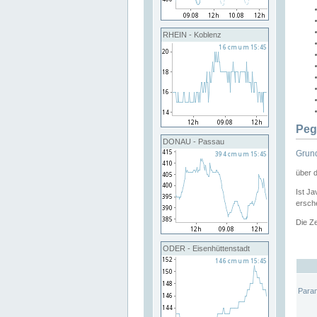
RHEIN - Koblenz
Peg
DONAU - Passau
Grund
über 
Ist Ja
ersche
Die Ze
ODER - Eisenhüttenstadt
Para