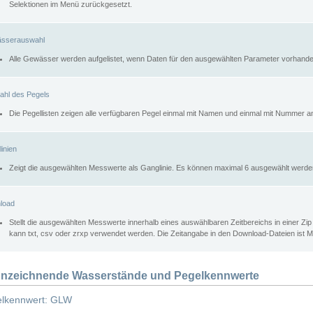
Selektionen im Menü zurückgesetzt.
sserauswahl
Alle Gewässer werden aufgelistet, wenn Daten für den ausgewählten Parameter vorhande
ahl des Pegels
Die Pegellisten zeigen alle verfügbaren Pegel einmal mit Namen und einmal mit Nummer a
inien
Zeigt die ausgewählten Messwerte als Ganglinie. Es können maximal 6 ausgewählt werde
load
Stellt die ausgewählten Messwerte innerhalb eines auswählbaren Zeitbereichs in einer Zi
kann txt, csv oder zrxp verwendet werden. Die Zeitangabe in den Download-Dateien ist 
nzeichnende Wasserstände und Pegelkennwerte
lkennwert: GLW