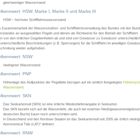
gleichwertiger Wasserstand
lkennwert: HSW, Marke I, Marke II und Marke III
HSW – höchster Schifffahrtswasserstand
in Zusammenarbeit der Wasserstraßen- und Schifffahrtsverwaltung des Bundes mit den Bund
standes an ausgewählten Pegeln und dienen als Richtwerte für den Betrieb der Schifffahrt. 
n von den örtlichen Gegebenheiten ab und sind von Gewässer zu Gewässer unterschiedlich
 unterschiedliche Beschränkungen (z.B. Sperrungen) für die Schifffahrt im jeweiligen Gewäss
schreitung wieder aufgehoben.
lkennwert: NSW
niedrigster Wasserstand
lkennwert: PNP
Höhenlage des Nullpunktes der Pegellatte bezogen auf ein amtlich festgelegtes
Höhensys
Wasserstand
.
lkennwert: SKN
Das Seekartennull (SKN) ist eine örtliche Mindesttiefenangabe in Seekarten.
Das SKN bezieht sich auf die Wassertiefe, die auch bei extemen Niedrigwasserereignissen
deutschen Bucht) kaum noch unterschritten wird.
In Deutschland und den Nordsee-Staaten ist das Seekartennull seit 2005 als örtlich nie
Astronomical Tide (LAT)" definiert.
lkennwert: RNW