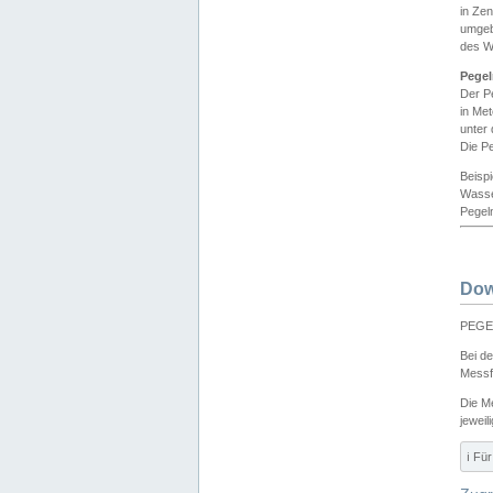
in Ze
umgeb
des W
Pegel
Der P
in Me
unter
Die Pe
Beisp
Wasse
Pegeln
Dow
PEGEL
Bei d
Messf
Die M
jeweil
ℹ️ F