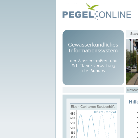
Start
Newsle
Hilf
Elbe - Cuxhaven Steubenhöft