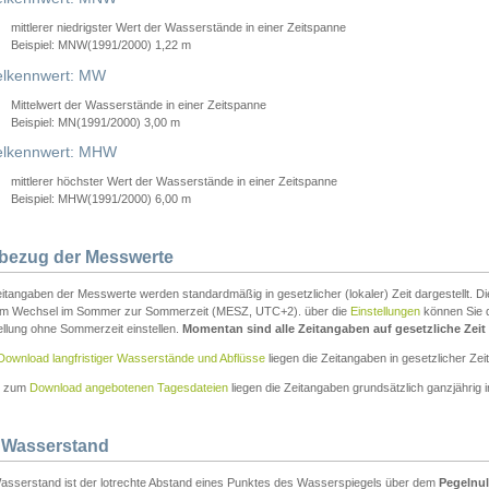
mittlerer niedrigster Wert der Wasserstände in einer Zeitspanne
Beispiel: MNW(1991/2000) 1,22 m
lkennwert: MW
Mittelwert der Wasserstände in einer Zeitspanne
Beispiel: MN(1991/2000) 3,00 m
elkennwert: MHW
mittlerer höchster Wert der Wasserstände in einer Zeitspanne
Beispiel: MHW(1991/2000) 6,00 m
tbezug der Messwerte
itangaben der Messwerte werden standardmäßig in gesetzlicher (lokaler) Zeit dargestellt. D
em Wechsel im Sommer zur Sommerzeit (MESZ, UTC+2). über die
Einstellungen
können Sie d
ellung ohne Sommerzeit einstellen.
Momentan sind alle Zeitangaben auf gesetzliche Zeit e
Download langfristiger Wasserstände und Abflüsse
liegen die Zeitangaben in gesetzlicher Zeit
n zum
Download angebotenen Tagesdateien
liegen die Zeitangaben grundsätzlich ganzjährig in
 Wasserstand
asserstand ist der lotrechte Abstand eines Punktes des Wasserspiegels über dem
Pegelnul