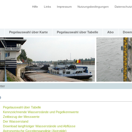
Hilfe
Links
Impressum
Nutzungsbedingungen
Datenschutz
Pegelauswahl über Karte
Pegelauswahl über Tabelle
Abo
Down
tter
e
Pegelauswahl über Tabelle
Kennzeichnende Wasserstände und Pegelkennwerte
Zeitbezug der Messwerte
Der Wasserstand
Download langfristiger Wasserstände und Abflüsse
Astronomische Gezeitenganglinie (Astrotide)