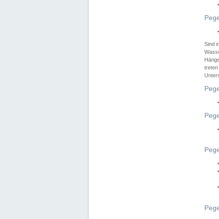
Pege
Sind 
Wasser
Hänge
treten
Unter
Pege
Pege
Pege
Pege