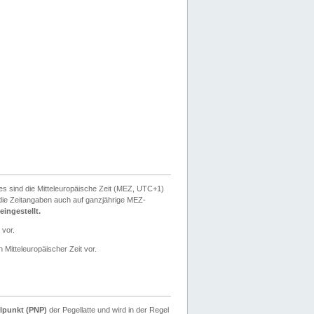
ies sind die Mitteleuropäische Zeit (MEZ, UTC+1)
ie Zeitangaben auch auf ganzjährige MEZ-
ingestellt.
 vor.
 Mitteleuropäischer Zeit vor.
lpunkt (PNP)
der Pegellatte und wird in der Regel