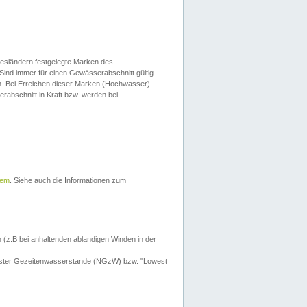
esländern festgelegte Marken des
Sind immer für einen Gewässerabschnitt gültig.
. Bei Erreichen dieser Marken (Hochwasser)
erabschnitt in Kraft bzw. werden bei
tem
. Siehe auch die Informationen zum
 (z.B bei anhaltenden ablandigen Winden in der
drigster Gezeitenwasserstande (NGzW) bzw. "Lowest