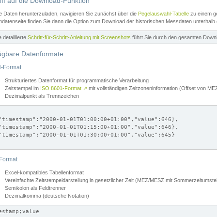
iff auf die Download-Funktion
e Daten herunterzuladen, navigieren Sie zunächst über die
Pegelauswahl-Tabelle
zu einem ge
datenseite finden Sie dann die Option zum Download der historischen Messdaten unterhalb
ne detaillierte
Schritt-für-Schritt-Anleitung mit Screenshots
führt Sie durch den gesamten Down
ügbare Datenformate
-Format
Strukturiertes Datenformat für programmatische Verarbeitung
Zeitstempel im
ISO 8601-Format
↗
mit vollständigen Zeitzoneninformation (Offset von 
Dezimalpunkt als Trennzeichen
"timestamp":"2000-01-01T01:00:00+01:00","value":646},

"timestamp":"2000-01-01T01:15:00+01:00","value":646},

"timestamp":"2000-01-01T01:30:00+01:00","value":645}

Format
Excel-kompatibles Tabellenformat
Vereinfachte Zeitstempeldarstellung in gesetzlicher Zeit (MEZ/MESZ mit Sommerzeitumstel
Semikolon als Feldtrenner
Dezimalkomma (deutsche Notation)
estamp;value
