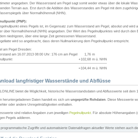
ntimeter angegeben. Der Wasserstand am Pegel sagt somit weder etwas über die lokale Wa
enden Terrain aus. Erst durch die Addition des Wasserstandes am Pegel mit dem zugehörig
asserspiegels über Normalhöhennull (NHN).
nullpunkt (PNP):
egelnullpunkt eines Pegels ist, im Gegensatz zum Wasserstand am Pegel, absolut und wir
ter über Normalhöhennull (NHN) angegeben. Der Wert des Pegelnullpunktes wird durch den Bet
 dem niedrigsten, über eine lange Zeit gemessenen Wasserstand.
gellatte wird so angebracht, dass deren Nullmarkierung dem Pegelnullpunkt entspricht.
iel am Pegel Dresden:
rstand am 16.07.2013 08:00 Uhr: 176 cm am Pegel
1,76
m
ullpunkt
+
102,68
m ü. NHN
=
104,44
m ü. NHN
nload langfristiger Wasserstände und Abflüsse
ONLINE bietet die Möglichkeit, historische Wasserstandsdaten und Abflusswerte seit dem 1
en heruntergeladenen Daten handelt es sich um
ungeprüfte Rohdaten
. Diese Messwerte wur
ehler oder andere Unregelmäßigkeiten enthalten.
esswerte sind relative Angaben zum jeweiligen
Pegelnullpunkt
. Für absolute Höhenangaben 
igen Pegels addieren.
ür programmatische Zugriffe und automatisierte Datenabfragen aktueller Werte stehen auch d