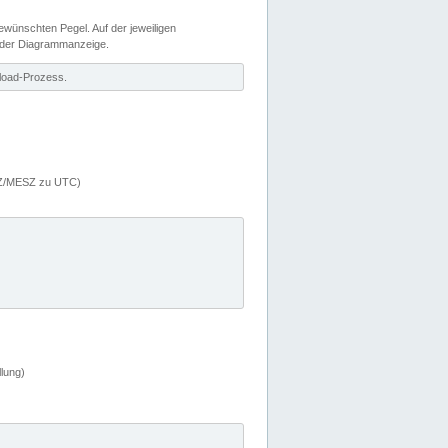
wünschten Pegel. Auf der jeweiligen
 der Diagrammanzeige.
load-Prozess.
MEZ/MESZ zu UTC)
lung)