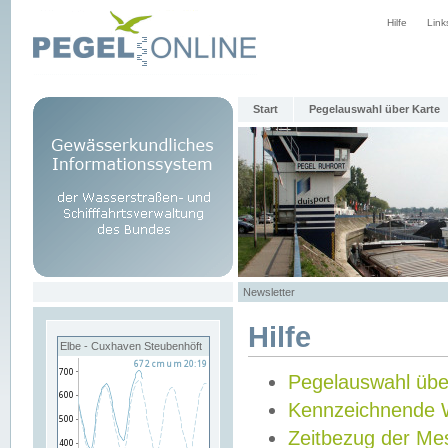
Hilfe
Link
Start
Pegelauswahl über Karte
Newsletter
Hilfe
Elbe - Cuxhaven Steubenhöft
Pegelauswahl übe
Kennzeichnende 
Zeitbezug der Me