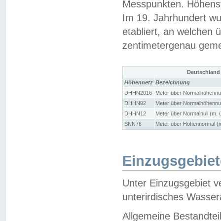
Messpunkten. Höhensy
Im 19. Jahrhundert wu
etabliert, an welchen 
zentimetergenau gem
Deutschland
Höhennetz
Bezeichnung
DHHN2016
Meter über Normalhöhennul
DHHN92
Meter über Normalhöhennul
DHHN12
Meter über Normalnull (m. 
SNN76
Meter über Höhennormal (m
Einzugsgebiet
Unter Einzugsgebiet v
unterirdisches Wasser
Allgemeine Bestandtei