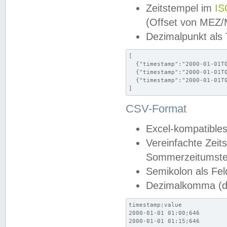
Zeitstempel im
IS
(Offset von MEZ
Dezimalpunkt als
[

  {"timestamp":"2000-01-01T0
  {"timestamp":"2000-01-01T0
  {"timestamp":"2000-01-01T0
]
CSV-Format
Excel-kompatibles
Vereinfachte Zeit
Sommerzeitumstel
Semikolon als Fel
Dezimalkomma (de
timestamp;value

2000-01-01 01:00;646

2000-01-01 01:15;646
