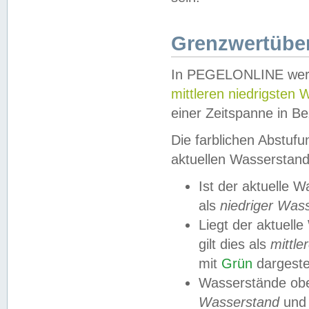
Grenzwertüber
In PEGELONLINE werde
mittleren niedrigsten
einer Zeitspanne in Be
Die farblichen Abstuf
aktuellen Wasserstand
Ist der aktuelle 
als
niedriger Was
Liegt der aktue
gilt dies als
mittle
mit
Grün
dargestel
Wasserstände obe
Wasserstand
und