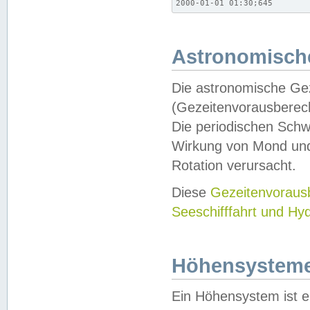
2000-01-01 01:30;645
Astronomische
Die astronomische Gez
(Gezeitenvorausberec
Die periodischen Schw
Wirkung von Mond und
Rotation verursacht.
Diese
Gezeitenvorau
Seeschifffahrt und Hy
Höhensystem
Ein Höhensystem ist e