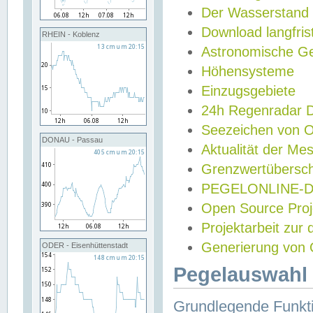
Der Wasserstand
Download langfris
RHEIN - Koblenz
Astronomische Gez
Höhensysteme
Einzugsgebiete
24h Regenradar
Seezeichen von 
DONAU - Passau
Aktualität der Me
Grenzwertübersch
PEGELONLINE-Di
Open Source Projek
Projektarbeit zur
Generierung von 
ODER - Eisenhüttenstadt
Pegelauswahl 
Grundlegende Funkti