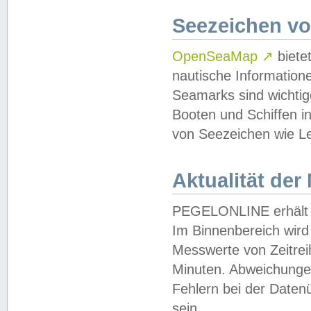
Seezeichen v
OpenSeaMap
↗
biete
nautische Information
Seamarks sind wichtig
Booten und Schiffen i
von Seezeichen wie Le
Aktualität der
PEGELONLINE erhält u
Im Binnenbereich wird 
Messwerte von Zeitreih
Minuten. Abweichungen
Fehlern bei der Daten
sein.