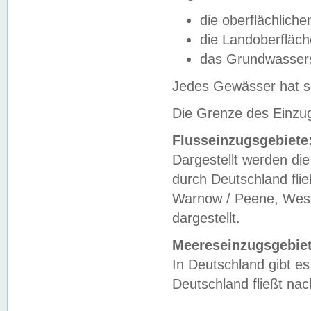
die oberflächlich
die Landoberfläc
das Grundwasser
Jedes Gewässer hat se
Die Grenze des Einzug
Flusseinzugsgebiete
Dargestellt werden die
durch Deutschland fli
Warnow / Peene, Weser
dargestellt.
Meereseinzugsgebiet
In Deutschland gibt 
Deutschland fließt n