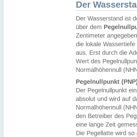
Der Wasserst
Der Wasserstand ist d
über dem
Pegelnullp
Zentimeter angegeben
die lokale Wassertie
aus. Erst durch die A
Wert des Pegelnullpun
Normalhöhennull (NHN
Pegelnullpunkt (PNP)
Der Pegelnullpunkt ei
absolut und wird auf
Normalhöhennull (NHN
den Betreiber des Pege
eine lange Zeit geme
Die Pegellatte wird s