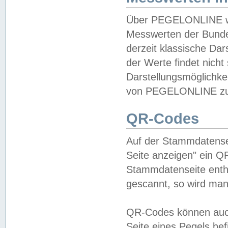
Über PEGELONLINE wer
Messwerten der Bundes
derzeit klassische Da
der Werte findet nicht 
Darstellungsmöglichkei
von PEGELONLINE zu 
QR-Codes
Auf der Stammdatensei
Seite anzeigen" ein Q
Stammdatenseite enthä
gescannt, so wird man
QR-Codes können auc
Seite eines Pegels be