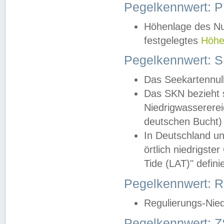
Pegelkennwert: 
Höhenlage des Nul
festgelegtes
Höhe
Pegelkennwert: 
Das Seekartennull
Das SKN bezieht s
Niedrigwassererei
deutschen Bucht) 
In Deutschland un
örtlich niedrigst
Tide (LAT)" definie
Pegelkennwert:
Regulierungs-Nie
Pegelkennwert: Z