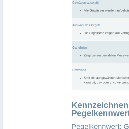
Gewässerauswahl
Alle Gewässer werden aufgelist
Auswahl des Pegels
Die Pegellisten zeigen alle ver
Ganglinien
Zeigt die ausgewählten Messwer
Download
Stellt die ausgewählten Messwer
kann txt, csv oder zrxp verwen
Kennzeichnen
Pegelkennwer
Pegelkennwert: 