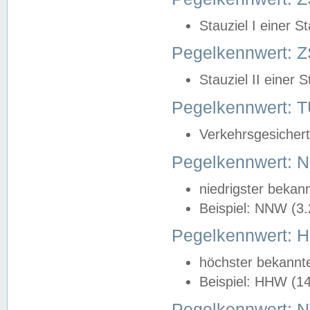
Stauziel I einer S
Pegelkennwert: Z
Stauziel II einer 
Pegelkennwert:
Verkehrsgesichert
Pegelkennwert:
niedrigster bekan
Beispiel: NNW (3
Pegelkennwert:
höchster bekannt
Beispiel: HHW (1
Pegelkennwert: 