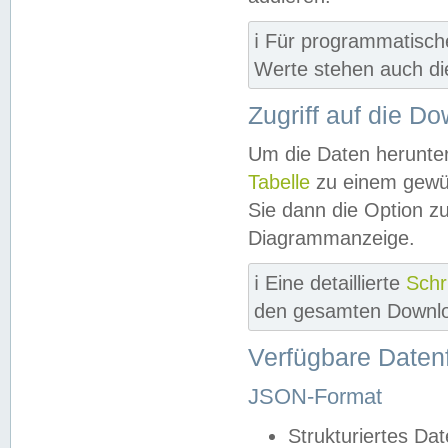
ℹ️ Für programmatisch
Werte stehen auch d
Zugriff auf die D
Um die Daten herunter
Tabelle
zu einem gewün
Sie dann die Option z
Diagrammanzeige.
ℹ️ Eine detaillierte
Schr
den gesamten Downlo
Verfügbare Daten
JSON-Format
Strukturiertes Da