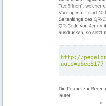
Tab öffnen", welcher 
Voreingestellt sind 4
Seitenlänge des QR-C
QR-Code von 4cm × 4c
ausdrucken, so setzt 
http://pegelo
uuid=a6ee8177
Die Formel zur Berech
lautet:
			(DPI × Druckkantenlänge in cm) ÷ 2,54 = Kantenlänge in Pixel
