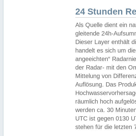
24 Stunden R
Als Quelle dient ein n
gleitende 24h-Aufsum
Dieser Layer enthält
handelt es sich um di
angeeichten“ Radarnie
der Radar- mit den O
Mittelung von Differe
Auflösung. Das Produk
Hochwasservorhersagez
räumlich hoch aufgelö
werden ca. 30 Minuten
UTC ist gegen 0130 UTC
stehen für die letzten