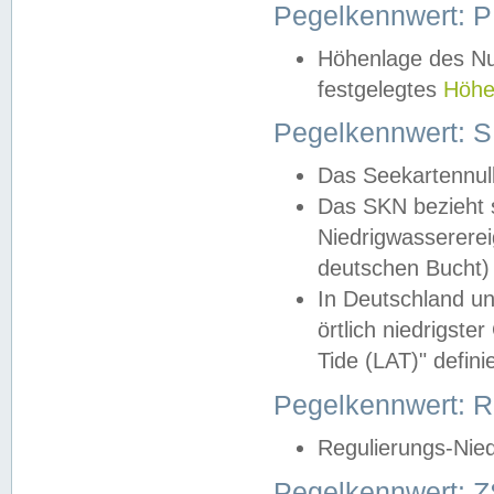
Pegelkennwert: 
Höhenlage des Nul
festgelegtes
Höhe
Pegelkennwert: 
Das Seekartennull
Das SKN bezieht s
Niedrigwassererei
deutschen Bucht) 
In Deutschland un
örtlich niedrigst
Tide (LAT)" definie
Pegelkennwert:
Regulierungs-Nie
Pegelkennwert: Z