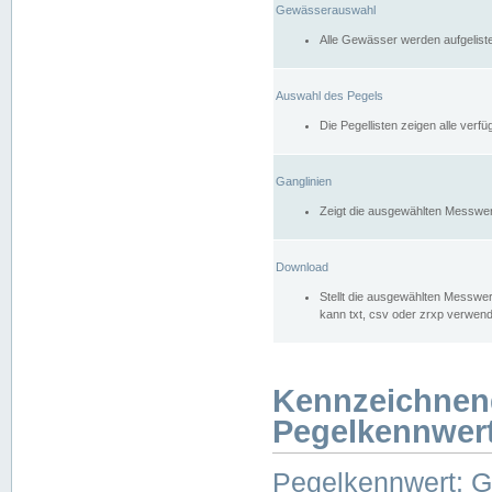
Gewässerauswahl
Alle Gewässer werden aufgelist
Auswahl des Pegels
Die Pegellisten zeigen alle ver
Ganglinien
Zeigt die ausgewählten Messwer
Download
Stellt die ausgewählten Messwer
kann txt, csv oder zrxp verwen
Kennzeichnen
Pegelkennwer
Pegelkennwert: 