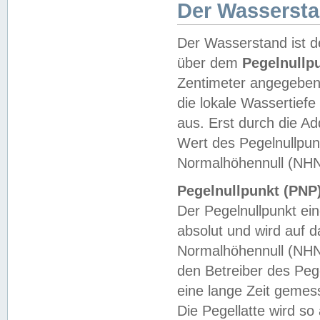
Der Wasserst
Der Wasserstand ist d
über dem
Pegelnullp
Zentimeter angegeben
die lokale Wassertie
aus. Erst durch die A
Wert des Pegelnullpun
Normalhöhennull (NHN
Pegelnullpunkt (PNP)
Der Pegelnullpunkt ei
absolut und wird auf
Normalhöhennull (NHN
den Betreiber des Pege
eine lange Zeit geme
Die Pegellatte wird s