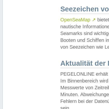
Seezeichen v
OpenSeaMap
↗
biete
nautische Information
Seamarks sind wichtig
Booten und Schiffen i
von Seezeichen wie Le
Aktualität der
PEGELONLINE erhält u
Im Binnenbereich wird 
Messwerte von Zeitreih
Minuten. Abweichungen
Fehlern bei der Daten
sein.