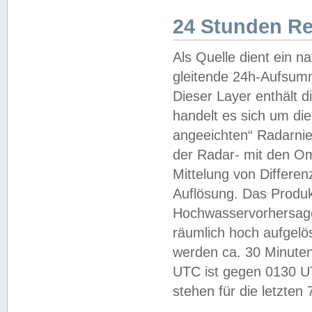
24 Stunden R
Als Quelle dient ein n
gleitende 24h-Aufsum
Dieser Layer enthält
handelt es sich um di
angeeichten“ Radarnie
der Radar- mit den O
Mittelung von Differe
Auflösung. Das Produk
Hochwasservorhersagez
räumlich hoch aufgelö
werden ca. 30 Minuten
UTC ist gegen 0130 UTC
stehen für die letzten