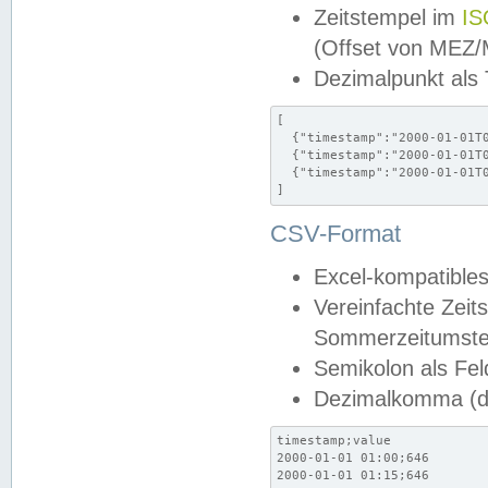
Zeitstempel im
IS
(Offset von MEZ
Dezimalpunkt als
[

  {"timestamp":"2000-01-01T0
  {"timestamp":"2000-01-01T0
  {"timestamp":"2000-01-01T0
]
CSV-Format
Excel-kompatibles
Vereinfachte Zeit
Sommerzeitumstel
Semikolon als Fel
Dezimalkomma (de
timestamp;value

2000-01-01 01:00;646

2000-01-01 01:15;646
