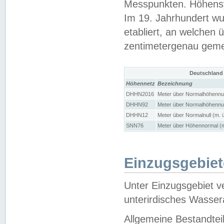
Messpunkten. Höhensy
Im 19. Jahrhundert wu
etabliert, an welchen 
zentimetergenau gem
Deutschland
Höhennetz
Bezeichnung
DHHN2016
Meter über Normalhöhennul
DHHN92
Meter über Normalhöhennul
DHHN12
Meter über Normalnull (m. 
SNN76
Meter über Höhennormal (m
Einzugsgebiet
Unter Einzugsgebiet v
unterirdisches Wasser
Allgemeine Bestandtei