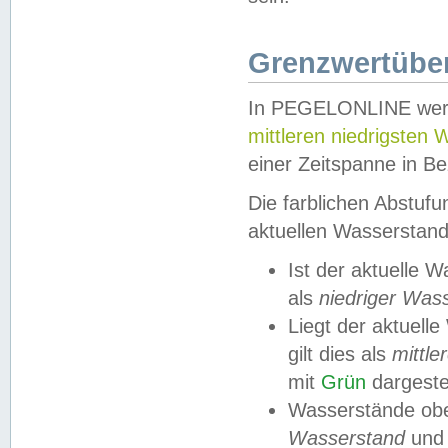
Grenzwertüber
In PEGELONLINE werde
mittleren niedrigsten
einer Zeitspanne in Be
Die farblichen Abstuf
aktuellen Wasserstand
Ist der aktuelle 
als
niedriger Was
Liegt der aktue
gilt dies als
mittle
mit
Grün
dargestel
Wasserstände obe
Wasserstand
und