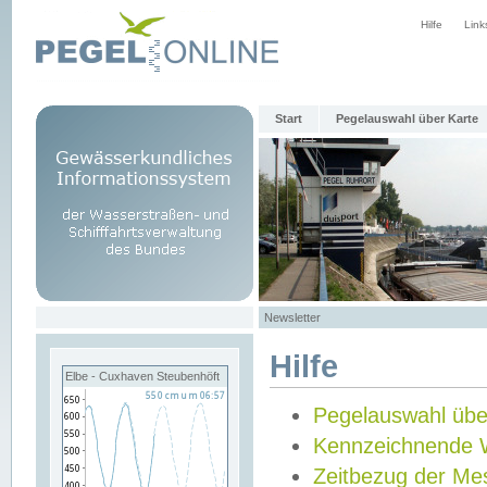
Hilfe
Link
Start
Pegelauswahl über Karte
Newsletter
Hilfe
Elbe - Cuxhaven Steubenhöft
Pegelauswahl übe
Kennzeichnende 
Zeitbezug der Me