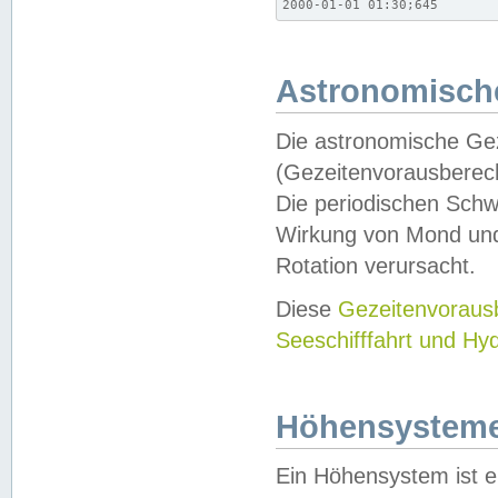
2000-01-01 01:30;645
Astronomische
Die astronomische Gez
(Gezeitenvorausberec
Die periodischen Schw
Wirkung von Mond und
Rotation verursacht.
Diese
Gezeitenvorau
Seeschifffahrt und Hy
Höhensystem
Ein Höhensystem ist e