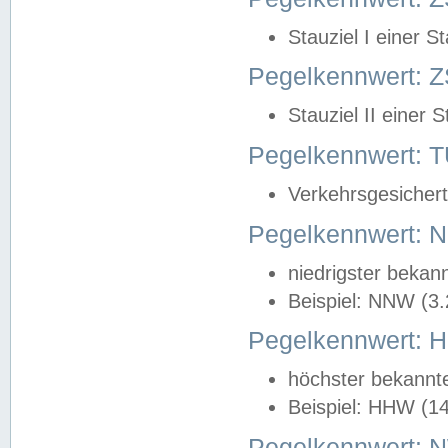
Stauziel I einer S
Pegelkennwert: Z
Stauziel II einer 
Pegelkennwert:
Verkehrsgesichert
Pegelkennwert:
niedrigster bekan
Beispiel: NNW (3
Pegelkennwert:
höchster bekannt
Beispiel: HHW (1
Pegelkennwert: 