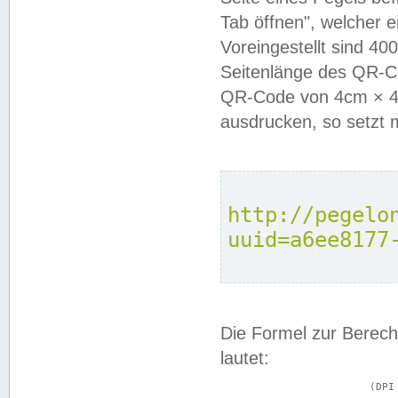
Tab öffnen", welcher 
Voreingestellt sind 4
Seitenlänge des QR-C
QR-Code von 4cm × 4c
ausdrucken, so setzt 
http://pegelo
uuid=a6ee8177
Die Formel zur Berech
lautet:
			(DPI × Druckkantenlänge in cm) ÷ 2,54 = Kantenlänge in Pixel
