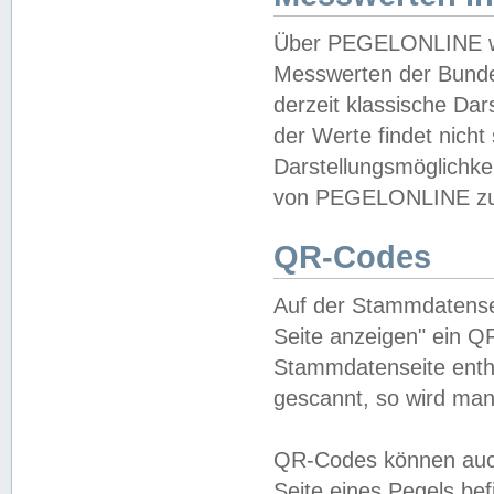
Über PEGELONLINE wer
Messwerten der Bundes
derzeit klassische Da
der Werte findet nicht 
Darstellungsmöglichkei
von PEGELONLINE zu 
QR-Codes
Auf der Stammdatensei
Seite anzeigen" ein Q
Stammdatenseite enthä
gescannt, so wird man
QR-Codes können auc
Seite eines Pegels be