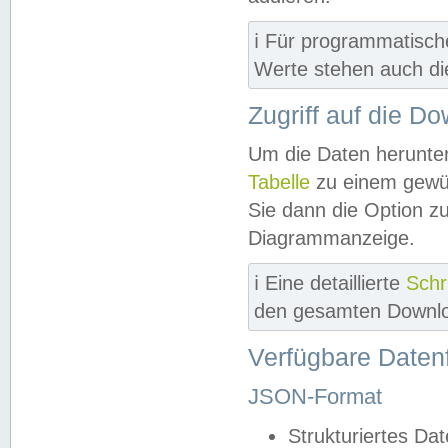
ℹ️ Für programmatisch
Werte stehen auch d
Zugriff auf die D
Um die Daten herunter
Tabelle
zu einem gewün
Sie dann die Option z
Diagrammanzeige.
ℹ️ Eine detaillierte
Schr
den gesamten Downlo
Verfügbare Daten
JSON-Format
Strukturiertes Da