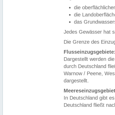
die oberflächlich
die Landoberfläc
das Grundwasser
Jedes Gewässer hat se
Die Grenze des Einzug
Flusseinzugsgebiete
Dargestellt werden die
durch Deutschland fli
Warnow / Peene, Weser
dargestellt.
Meereseinzugsgebiet
In Deutschland gibt 
Deutschland fließt n