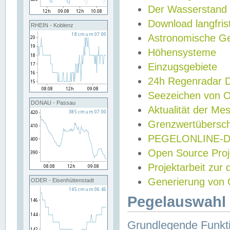
Der Wasserstand
Download langfris
RHEIN - Koblenz
Astronomische Gez
Höhensysteme
Einzugsgebiete
24h Regenradar
Seezeichen von 
DONAU - Passau
Aktualität der Me
Grenzwertübersch
PEGELONLINE-Di
Open Source Projek
Projektarbeit zur
Generierung von 
ODER - Eisenhüttenstadt
Pegelauswahl 
Grundlegende Funkti