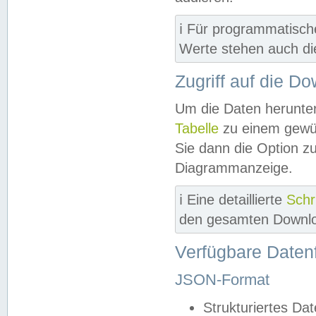
ℹ️ Für programmatisch
Werte stehen auch d
Zugriff auf die D
Um die Daten herunter
Tabelle
zu einem gewün
Sie dann die Option z
Diagrammanzeige.
ℹ️ Eine detaillierte
Schr
den gesamten Downlo
Verfügbare Daten
JSON-Format
Strukturiertes Da