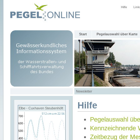
Hilfe
Link
Start
Pegelauswahl über Karte
Newsletter
Hilfe
Elbe - Cuxhaven Steubenhöft
Pegelauswahl übe
Kennzeichnende 
Zeitbezug der Me