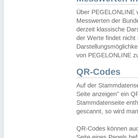
Über PEGELONLINE wer
Messwerten der Bundes
derzeit klassische Da
der Werte findet nicht 
Darstellungsmöglichkei
von PEGELONLINE zu 
QR-Codes
Auf der Stammdatensei
Seite anzeigen" ein Q
Stammdatenseite enthä
gescannt, so wird man
QR-Codes können auc
Seite eines Pegels be