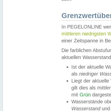
Grenzwertüber
In PEGELONLINE werde
mittleren niedrigsten
einer Zeitspanne in Be
Die farblichen Abstuf
aktuellen Wasserstand
Ist der aktuelle 
als
niedriger Was
Liegt der aktue
gilt dies als
mittle
mit
Grün
dargestel
Wasserstände obe
Wasserstand
und