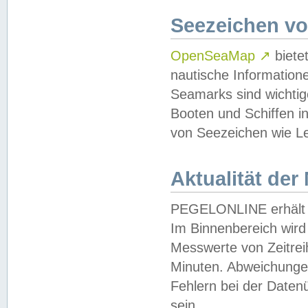
Seezeichen v
OpenSeaMap
↗
biete
nautische Information
Seamarks sind wichtig
Booten und Schiffen i
von Seezeichen wie Le
Aktualität der
PEGELONLINE erhält u
Im Binnenbereich wird 
Messwerte von Zeitreih
Minuten. Abweichungen
Fehlern bei der Daten
sein.