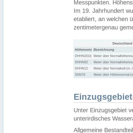
Messpunkten. Höhensy
Im 19. Jahrhundert wu
etabliert, an welchen 
zentimetergenau gem
Deutschland
Höhennetz
Bezeichnung
DHHN2016
Meter über Normalhöhennul
DHHN92
Meter über Normalhöhennul
DHHN12
Meter über Normalnull (m. 
SNN76
Meter über Höhennormal (m
Einzugsgebiet
Unter Einzugsgebiet v
unterirdisches Wasser
Allgemeine Bestandtei