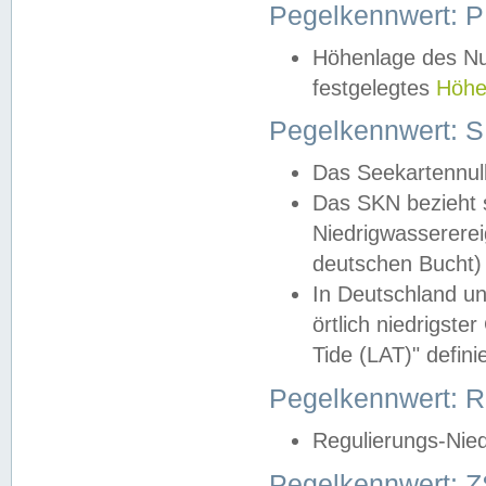
Pegelkennwert: 
Höhenlage des Nul
festgelegtes
Höhe
Pegelkennwert: 
Das Seekartennull
Das SKN bezieht s
Niedrigwassererei
deutschen Bucht) 
In Deutschland un
örtlich niedrigst
Tide (LAT)" definie
Pegelkennwert:
Regulierungs-Nie
Pegelkennwert: Z