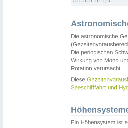
2000-01-01 01:30;645
Astronomische
Die astronomische Gez
(Gezeitenvorausberec
Die periodischen Schw
Wirkung von Mond und
Rotation verursacht.
Diese
Gezeitenvorau
Seeschifffahrt und Hy
Höhensystem
Ein Höhensystem ist e