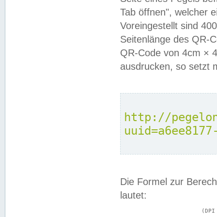
Tab öffnen", welcher 
Voreingestellt sind 4
Seitenlänge des QR-C
QR-Code von 4cm × 4c
ausdrucken, so setzt 
http://pegelo
uuid=a6ee8177
Die Formel zur Berech
lautet:
			(DPI × Druckkantenlänge in cm) ÷ 2,54 = Kantenlänge in Pixel
