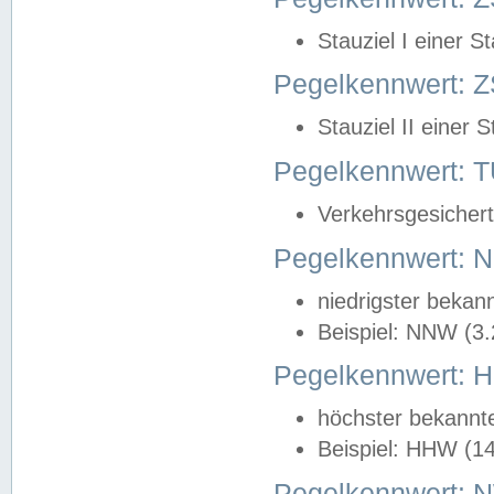
Stauziel I einer S
Pegelkennwert: Z
Stauziel II einer 
Pegelkennwert:
Verkehrsgesichert
Pegelkennwert:
niedrigster bekan
Beispiel: NNW (3
Pegelkennwert:
höchster bekannt
Beispiel: HHW (1
Pegelkennwert: 