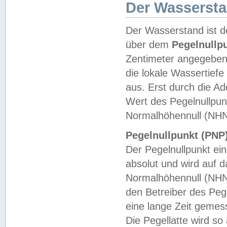
Der Wasserst
Der Wasserstand ist d
über dem
Pegelnullp
Zentimeter angegeben
die lokale Wassertie
aus. Erst durch die A
Wert des Pegelnullpun
Normalhöhennull (NHN
Pegelnullpunkt (PNP)
Der Pegelnullpunkt ei
absolut und wird auf
Normalhöhennull (NHN
den Betreiber des Pege
eine lange Zeit geme
Die Pegellatte wird s