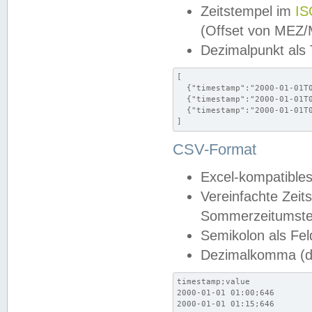
Zeitstempel im
IS
(Offset von MEZ
Dezimalpunkt als
[

  {"timestamp":"2000-01-01T0
  {"timestamp":"2000-01-01T0
  {"timestamp":"2000-01-01T0
]
CSV-Format
Excel-kompatibles
Vereinfachte Zeit
Sommerzeitumstel
Semikolon als Fel
Dezimalkomma (de
timestamp;value

2000-01-01 01:00;646

2000-01-01 01:15;646
