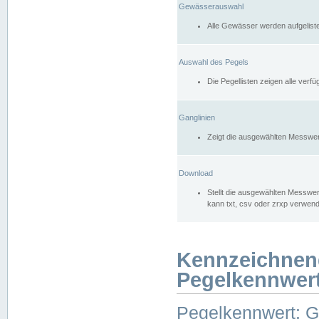
Gewässerauswahl
Alle Gewässer werden aufgelist
Auswahl des Pegels
Die Pegellisten zeigen alle ver
Ganglinien
Zeigt die ausgewählten Messwer
Download
Stellt die ausgewählten Messwer
kann txt, csv oder zrxp verwen
Kennzeichnen
Pegelkennwer
Pegelkennwert: 