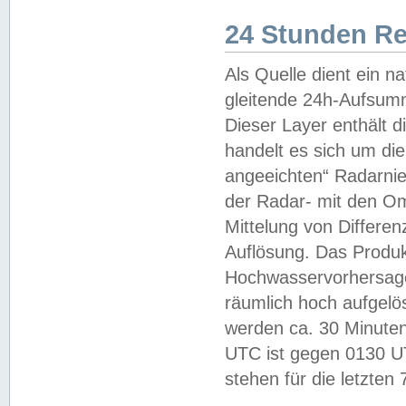
24 Stunden R
Als Quelle dient ein n
gleitende 24h-Aufsum
Dieser Layer enthält
handelt es sich um di
angeeichten“ Radarnie
der Radar- mit den O
Mittelung von Differe
Auflösung. Das Produk
Hochwasservorhersagez
räumlich hoch aufgelö
werden ca. 30 Minuten
UTC ist gegen 0130 UTC
stehen für die letzten