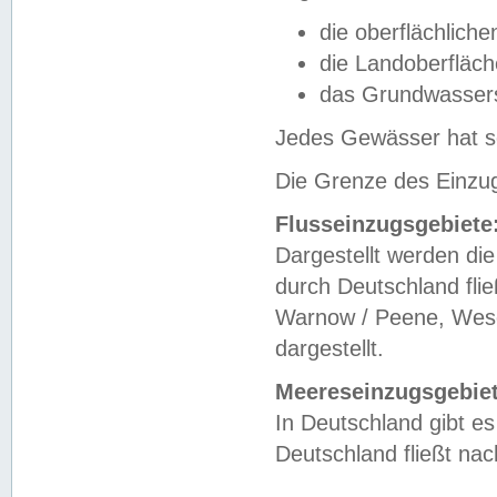
die oberflächlich
die Landoberfläc
das Grundwasser
Jedes Gewässer hat se
Die Grenze des Einzug
Flusseinzugsgebiete
Dargestellt werden die
durch Deutschland fli
Warnow / Peene, Weser
dargestellt.
Meereseinzugsgebiet
In Deutschland gibt 
Deutschland fließt n