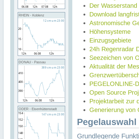
Der Wasserstand
Download langfris
RHEIN - Koblenz
Astronomische Gez
Höhensysteme
Einzugsgebiete
24h Regenradar
Seezeichen von 
DONAU - Passau
Aktualität der Me
Grenzwertübersch
PEGELONLINE-Di
Open Source Projek
Projektarbeit zur
Generierung von 
ODER - Eisenhüttenstadt
Pegelauswahl 
Grundlegende Funkti