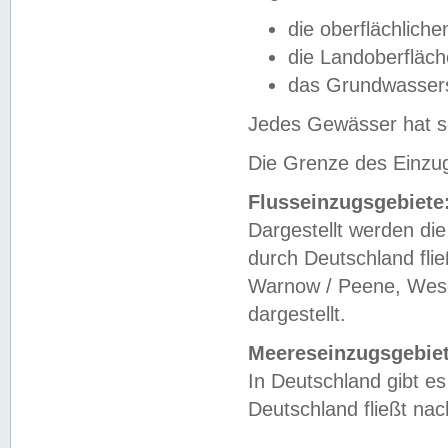
die oberflächlich
die Landoberfläc
das Grundwasser
Jedes Gewässer hat se
Die Grenze des Einzug
Flusseinzugsgebiete
Dargestellt werden die
durch Deutschland fli
Warnow / Peene, Weser
dargestellt.
Meereseinzugsgebiet
In Deutschland gibt 
Deutschland fließt n