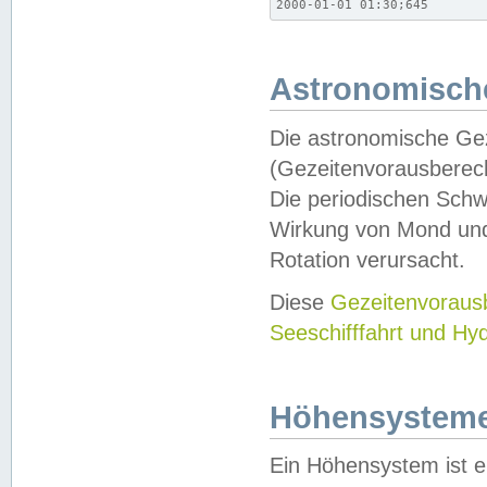
2000-01-01 01:30;645
Astronomische
Die astronomische Gez
(Gezeitenvorausberec
Die periodischen Schw
Wirkung von Mond und
Rotation verursacht.
Diese
Gezeitenvorau
Seeschifffahrt und Hy
Höhensystem
Ein Höhensystem ist e