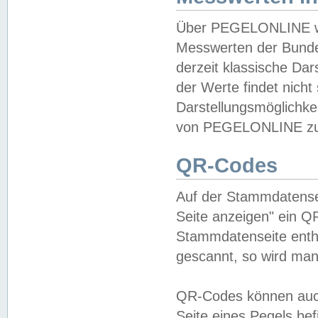
Über PEGELONLINE wer
Messwerten der Bundes
derzeit klassische Da
der Werte findet nicht 
Darstellungsmöglichkei
von PEGELONLINE zu 
QR-Codes
Auf der Stammdatensei
Seite anzeigen" ein Q
Stammdatenseite enthä
gescannt, so wird man
QR-Codes können auc
Seite eines Pegels be