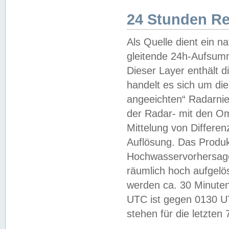
24 Stunden R
Als Quelle dient ein n
gleitende 24h-Aufsum
Dieser Layer enthält
handelt es sich um di
angeeichten“ Radarnie
der Radar- mit den O
Mittelung von Differe
Auflösung. Das Produk
Hochwasservorhersagez
räumlich hoch aufgelö
werden ca. 30 Minuten
UTC ist gegen 0130 UTC
stehen für die letzten