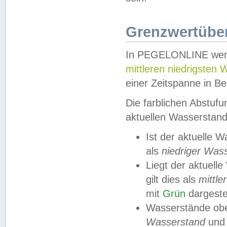
Grenzwertüber
In PEGELONLINE werde
mittleren niedrigsten
einer Zeitspanne in Be
Die farblichen Abstuf
aktuellen Wasserstand
Ist der aktuelle 
als
niedriger Was
Liegt der aktue
gilt dies als
mittle
mit
Grün
dargestel
Wasserstände obe
Wasserstand
und