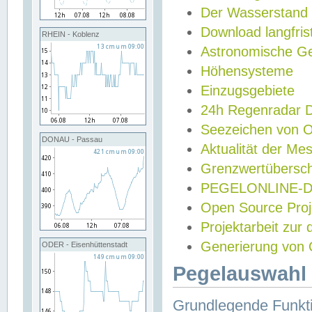
Der Wasserstand
Download langfris
RHEIN - Koblenz
Astronomische Gez
Höhensysteme
Einzugsgebiete
24h Regenradar
Seezeichen von 
DONAU - Passau
Aktualität der Me
Grenzwertübersch
PEGELONLINE-Di
Open Source Projek
Projektarbeit zur
Generierung von 
ODER - Eisenhüttenstadt
Pegelauswahl 
Grundlegende Funkti