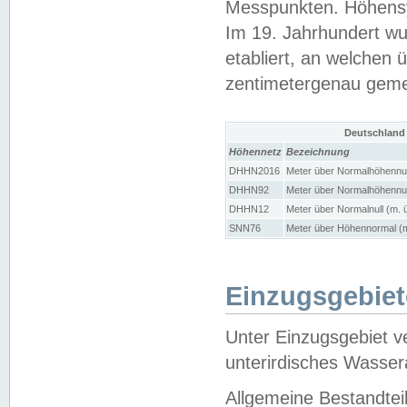
Messpunkten. Höhensy
Im 19. Jahrhundert wu
etabliert, an welchen 
zentimetergenau gem
Deutschland
Höhennetz
Bezeichnung
DHHN2016
Meter über Normalhöhennul
DHHN92
Meter über Normalhöhennul
DHHN12
Meter über Normalnull (m. 
SNN76
Meter über Höhennormal (m
Einzugsgebiet
Unter Einzugsgebiet v
unterirdisches Wasser
Allgemeine Bestandtei