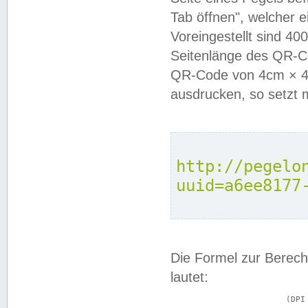
Tab öffnen", welcher 
Voreingestellt sind 4
Seitenlänge des QR-C
QR-Code von 4cm × 4c
ausdrucken, so setzt 
http://pegelo
uuid=a6ee8177
Die Formel zur Berech
lautet:
			(DPI × Druckkantenlänge in cm) ÷ 2,54 = Kantenlänge in Pixel
