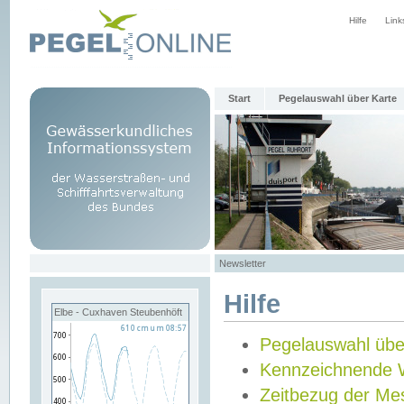
Hilfe
Link
Start
Pegelauswahl über Karte
Newsletter
Hilfe
Elbe - Cuxhaven Steubenhöft
Pegelauswahl übe
Kennzeichnende 
Zeitbezug der Me