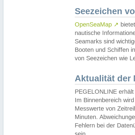
Seezeichen v
OpenSeaMap
↗
biete
nautische Information
Seamarks sind wichtig
Booten und Schiffen i
von Seezeichen wie Le
Aktualität der
PEGELONLINE erhält u
Im Binnenbereich wird 
Messwerte von Zeitreih
Minuten. Abweichungen
Fehlern bei der Daten
sein.