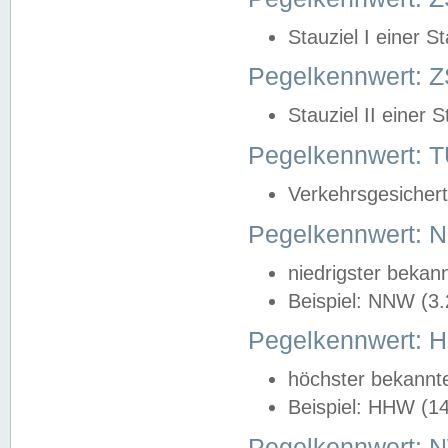
Stauziel I einer S
Pegelkennwert: Z
Stauziel II einer 
Pegelkennwert:
Verkehrsgesichert
Pegelkennwert:
niedrigster bekan
Beispiel: NNW (3
Pegelkennwert:
höchster bekannt
Beispiel: HHW (1
Pegelkennwert: 