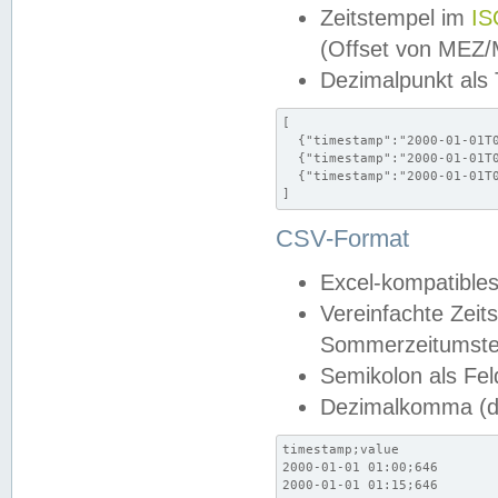
Zeitstempel im
IS
(Offset von MEZ
Dezimalpunkt als
[

  {"timestamp":"2000-01-01T0
  {"timestamp":"2000-01-01T0
  {"timestamp":"2000-01-01T0
]
CSV-Format
Excel-kompatibles
Vereinfachte Zeit
Sommerzeitumstel
Semikolon als Fel
Dezimalkomma (de
timestamp;value

2000-01-01 01:00;646

2000-01-01 01:15;646
