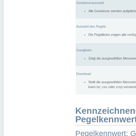
Gewässerauswahl
Alle Gewässer werden aufgelist
Auswahl des Pegels
Die Pegellisten zeigen alle ver
Ganglinien
Zeigt die ausgewählten Messwer
Download
Stellt die ausgewählten Messwer
kann txt, csv oder zrxp verwen
Kennzeichnen
Pegelkennwer
Pegelkennwert: 