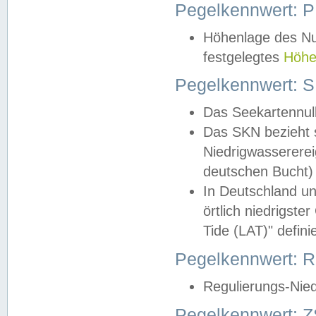
Pegelkennwert: 
Höhenlage des Nul
festgelegtes
Höhe
Pegelkennwert: 
Das Seekartennull
Das SKN bezieht s
Niedrigwassererei
deutschen Bucht) 
In Deutschland un
örtlich niedrigst
Tide (LAT)" definie
Pegelkennwert:
Regulierungs-Nie
Pegelkennwert: Z