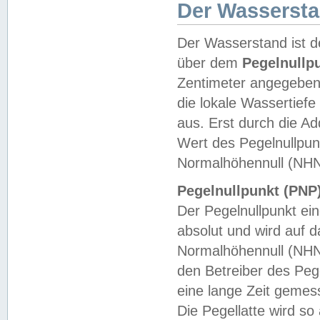
Der Wasserst
Der Wasserstand ist d
über dem
Pegelnullp
Zentimeter angegeben
die lokale Wassertie
aus. Erst durch die A
Wert des Pegelnullpun
Normalhöhennull (NHN
Pegelnullpunkt (PNP)
Der Pegelnullpunkt ei
absolut und wird auf
Normalhöhennull (NHN
den Betreiber des Pege
eine lange Zeit geme
Die Pegellatte wird s