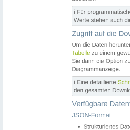
ℹ️ Für programmatisch
Werte stehen auch d
Zugriff auf die D
Um die Daten herunter
Tabelle
zu einem gewün
Sie dann die Option z
Diagrammanzeige.
ℹ️ Eine detaillierte
Schr
den gesamten Downlo
Verfügbare Daten
JSON-Format
Strukturiertes Da