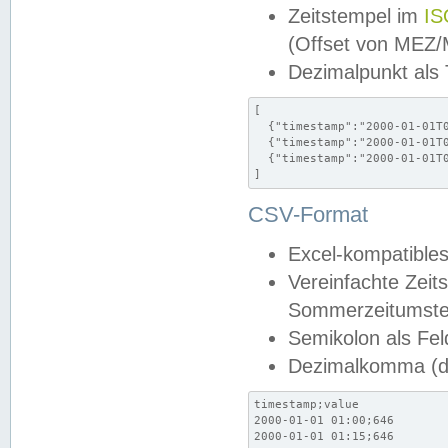
Zeitstempel im
IS
(Offset von MEZ
Dezimalpunkt als
[

  {"timestamp":"2000-01-01T0
  {"timestamp":"2000-01-01T0
  {"timestamp":"2000-01-01T0
]
CSV-Format
Excel-kompatibles
Vereinfachte Zeit
Sommerzeitumstel
Semikolon als Fel
Dezimalkomma (de
timestamp;value

2000-01-01 01:00;646

2000-01-01 01:15;646
