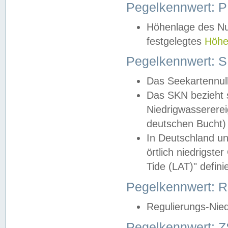
Pegelkennwert: 
Höhenlage des Nul
festgelegtes
Höhe
Pegelkennwert: 
Das Seekartennull
Das SKN bezieht s
Niedrigwassererei
deutschen Bucht) 
In Deutschland un
örtlich niedrigst
Tide (LAT)" definie
Pegelkennwert:
Regulierungs-Nie
Pegelkennwert: Z