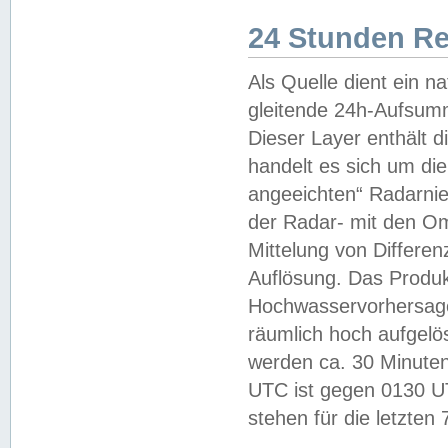
24 Stunden R
Als Quelle dient ein n
gleitende 24h-Aufsum
Dieser Layer enthält
handelt es sich um di
angeeichten“ Radarnie
der Radar- mit den O
Mittelung von Differe
Auflösung. Das Produk
Hochwasservorhersagez
räumlich hoch aufgelö
werden ca. 30 Minuten
UTC ist gegen 0130 UTC
stehen für die letzten