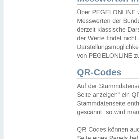
Über PEGELONLINE wer
Messwerten der Bundes
derzeit klassische Da
der Werte findet nicht 
Darstellungsmöglichkei
von PEGELONLINE zu 
QR-Codes
Auf der Stammdatensei
Seite anzeigen" ein Q
Stammdatenseite enthä
gescannt, so wird man
QR-Codes können auc
Seite eines Pegels be