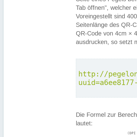
Tab öffnen", welcher 
Voreingestellt sind 4
Seitenlänge des QR-C
QR-Code von 4cm × 4c
ausdrucken, so setzt 
http://pegelo
uuid=a6ee8177
Die Formel zur Berech
lautet:
			(DPI × Druckkantenlänge in cm) ÷ 2,54 = Kantenlänge in Pixel
