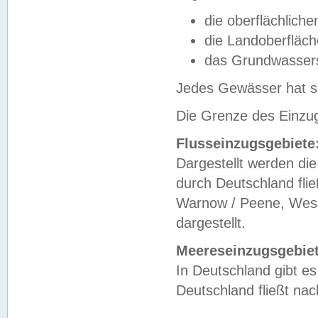
die oberflächlich
die Landoberfläc
das Grundwasser
Jedes Gewässer hat se
Die Grenze des Einzug
Flusseinzugsgebiete
Dargestellt werden die
durch Deutschland fli
Warnow / Peene, Weser
dargestellt.
Meereseinzugsgebiet
In Deutschland gibt 
Deutschland fließt n