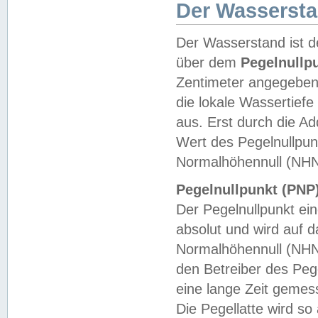
Der Wasserst
Der Wasserstand ist d
über dem
Pegelnullp
Zentimeter angegeben
die lokale Wassertie
aus. Erst durch die A
Wert des Pegelnullpun
Normalhöhennull (NHN
Pegelnullpunkt (PNP)
Der Pegelnullpunkt ei
absolut und wird auf
Normalhöhennull (NHN
den Betreiber des Pege
eine lange Zeit geme
Die Pegellatte wird s