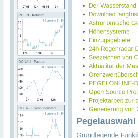
Der Wasserstand
Download langfris
RHEIN - Koblenz
Astronomische Gez
Höhensysteme
Einzugsgebiete
24h Regenradar
Seezeichen von 
DONAU - Passau
Aktualität der Me
Grenzwertübersch
PEGELONLINE-Di
Open Source Projek
Projektarbeit zur
Generierung von 
ODER - Eisenhüttenstadt
Pegelauswahl 
Grundlegende Funkti