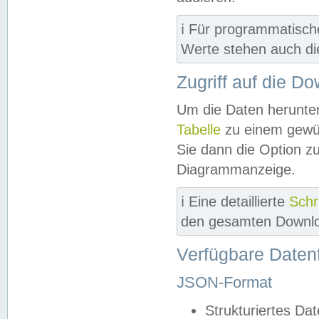
ℹ️ Für programmatisch
Werte stehen auch d
Zugriff auf die D
Um die Daten herunter
Tabelle
zu einem gewün
Sie dann die Option z
Diagrammanzeige.
ℹ️ Eine detaillierte
Schr
den gesamten Downlo
Verfügbare Daten
JSON-Format
Strukturiertes Da