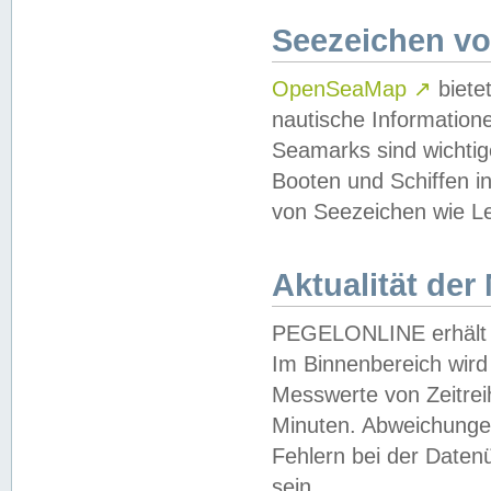
Seezeichen v
OpenSeaMap
↗
biete
nautische Information
Seamarks sind wichtig
Booten und Schiffen i
von Seezeichen wie Le
Aktualität der
PEGELONLINE erhält u
Im Binnenbereich wird 
Messwerte von Zeitreih
Minuten. Abweichungen
Fehlern bei der Daten
sein.