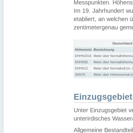
Messpunkten. Höhensy
Im 19. Jahrhundert wu
etabliert, an welchen 
zentimetergenau gem
Deutschland
Höhennetz
Bezeichnung
DHHN2016
Meter über Normalhöhennul
DHHN92
Meter über Normalhöhennul
DHHN12
Meter über Normalnull (m. 
SNN76
Meter über Höhennormal (m
Einzugsgebiet
Unter Einzugsgebiet v
unterirdisches Wasser
Allgemeine Bestandtei