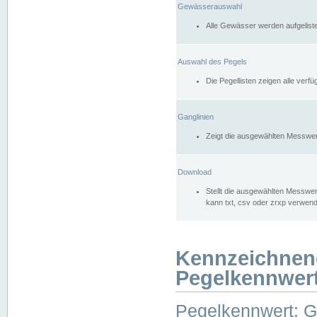
Gewässerauswahl
Alle Gewässer werden aufgelist
Auswahl des Pegels
Die Pegellisten zeigen alle ver
Ganglinien
Zeigt die ausgewählten Messwer
Download
Stellt die ausgewählten Messwer
kann txt, csv oder zrxp verwen
Kennzeichnen
Pegelkennwer
Pegelkennwert: 