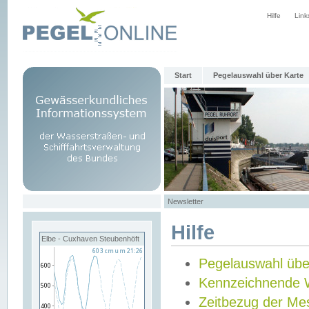
Hilfe
Link
Start
Pegelauswahl über Karte
Newsletter
Hilfe
Elbe - Cuxhaven Steubenhöft
Pegelauswahl übe
Kennzeichnende 
Zeitbezug der Me