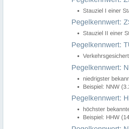
Stauziel I einer S
Pegelkennwert: Z
Stauziel II einer 
Pegelkennwert:
Verkehrsgesichert
Pegelkennwert:
niedrigster bekan
Beispiel: NNW (3
Pegelkennwert:
höchster bekannt
Beispiel: HHW (1
Pegelkennwert: 