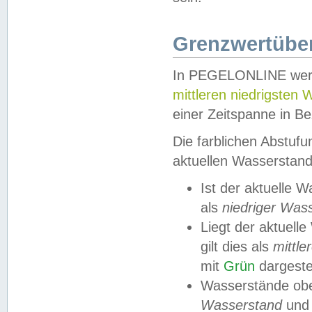
Grenzwertüber
In PEGELONLINE werde
mittleren niedrigsten
einer Zeitspanne in Be
Die farblichen Abstuf
aktuellen Wasserstand
Ist der aktuelle 
als
niedriger Was
Liegt der aktue
gilt dies als
mittle
mit
Grün
dargestel
Wasserstände obe
Wasserstand
und