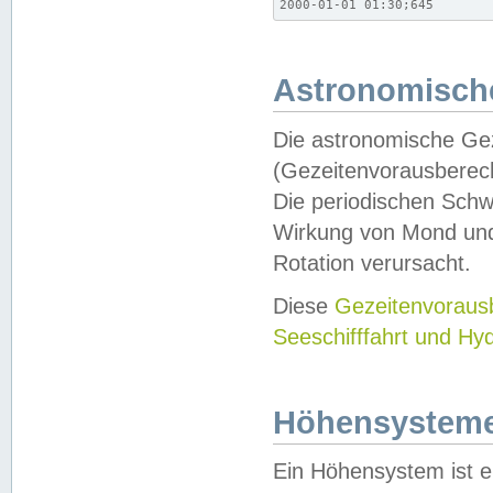
2000-01-01 01:30;645
Astronomische
Die astronomische Gez
(Gezeitenvorausberec
Die periodischen Schw
Wirkung von Mond und
Rotation verursacht.
Diese
Gezeitenvorau
Seeschifffahrt und Hy
Höhensystem
Ein Höhensystem ist e