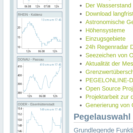
Der Wasserstand
Download langfris
RHEIN - Koblenz
Astronomische Gez
Höhensysteme
Einzugsgebiete
24h Regenradar
Seezeichen von 
DONAU - Passau
Aktualität der Me
Grenzwertübersch
PEGELONLINE-Di
Open Source Projek
Projektarbeit zur
Generierung von 
ODER - Eisenhüttenstadt
Pegelauswahl 
Grundlegende Funkti