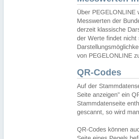
Über PEGELONLINE wer
Messwerten der Bundes
derzeit klassische Da
der Werte findet nicht 
Darstellungsmöglichkei
von PEGELONLINE zu 
QR-Codes
Auf der Stammdatensei
Seite anzeigen" ein Q
Stammdatenseite enthä
gescannt, so wird man
QR-Codes können auc
Seite eines Pegels be