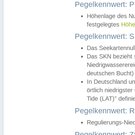
Pegelkennwert: 
Höhenlage des Nul
festgelegtes
Höhe
Pegelkennwert: 
Das Seekartennull
Das SKN bezieht s
Niedrigwassererei
deutschen Bucht) 
In Deutschland un
örtlich niedrigst
Tide (LAT)" definie
Pegelkennwert:
Regulierungs-Nie
Pegelkennwert: Z