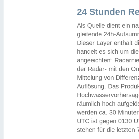
24 Stunden R
Als Quelle dient ein n
gleitende 24h-Aufsum
Dieser Layer enthält
handelt es sich um di
angeeichten“ Radarnie
der Radar- mit den O
Mittelung von Differe
Auflösung. Das Produk
Hochwasservorhersagez
räumlich hoch aufgelö
werden ca. 30 Minuten
UTC ist gegen 0130 UTC
stehen für die letzten