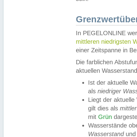
Grenzwertüber
In PEGELONLINE werde
mittleren niedrigsten
einer Zeitspanne in Be
Die farblichen Abstuf
aktuellen Wasserstand
Ist der aktuelle 
als
niedriger Was
Liegt der aktue
gilt dies als
mittle
mit
Grün
dargestel
Wasserstände obe
Wasserstand
und