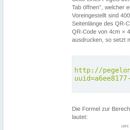
Tab öffnen", welcher 
Voreingestellt sind 4
Seitenlänge des QR-C
QR-Code von 4cm × 4c
ausdrucken, so setzt 
http://pegelo
uuid=a6ee8177
Die Formel zur Berech
lautet:
			(DPI × Druckkantenlänge in cm) ÷ 2,54 = Kantenlänge in Pixel
