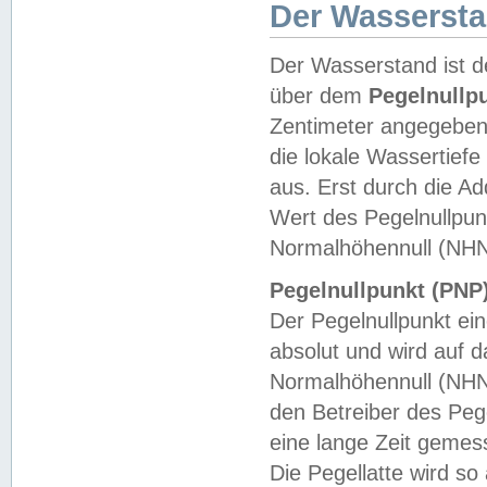
Der Wasserst
Der Wasserstand ist d
über dem
Pegelnullp
Zentimeter angegeben
die lokale Wassertie
aus. Erst durch die A
Wert des Pegelnullpun
Normalhöhennull (NHN
Pegelnullpunkt (PNP)
Der Pegelnullpunkt ei
absolut und wird auf
Normalhöhennull (NHN
den Betreiber des Pege
eine lange Zeit geme
Die Pegellatte wird s