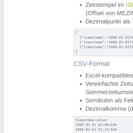
Zeitstempel im
IS
(Offset von MEZ
Dezimalpunkt als
[

  {"timestamp":"2000-01-01T0
  {"timestamp":"2000-01-01T0
  {"timestamp":"2000-01-01T0
]
CSV-Format
Excel-kompatibles
Vereinfachte Zeit
Sommerzeitumstel
Semikolon als Fel
Dezimalkomma (de
timestamp;value

2000-01-01 01:00;646

2000-01-01 01:15;646
