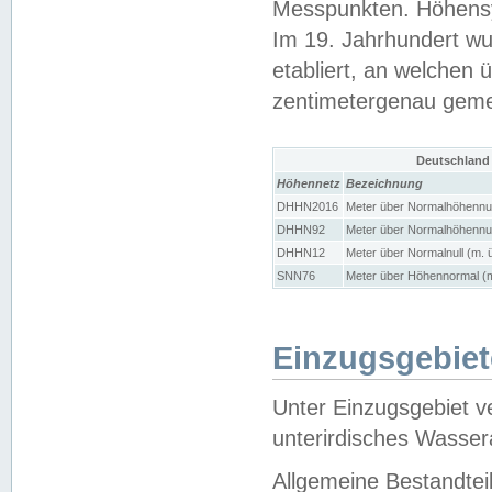
Messpunkten. Höhensy
Im 19. Jahrhundert wu
etabliert, an welchen 
zentimetergenau gem
Deutschland
Höhennetz
Bezeichnung
DHHN2016
Meter über Normalhöhennul
DHHN92
Meter über Normalhöhennul
DHHN12
Meter über Normalnull (m. 
SNN76
Meter über Höhennormal (m
Einzugsgebiet
Unter Einzugsgebiet v
unterirdisches Wasser
Allgemeine Bestandtei