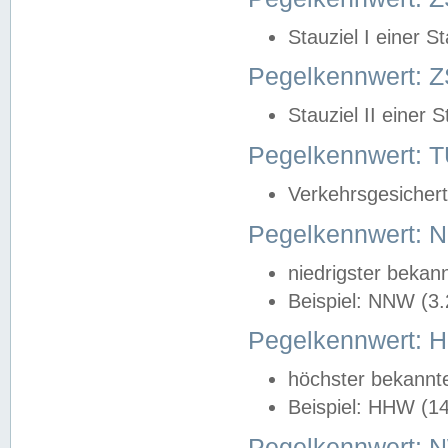
Stauziel I einer S
Pegelkennwert: Z
Stauziel II einer 
Pegelkennwert:
Verkehrsgesichert
Pegelkennwert:
niedrigster bekan
Beispiel: NNW (3
Pegelkennwert:
höchster bekannt
Beispiel: HHW (1
Pegelkennwert: 