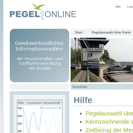
Hilfe
Link
Start
Pegelauswahl über Karte
Newsletter
Hilfe
Elbe - Cuxhaven Steubenhöft
Pegelauswahl übe
Kennzeichnende 
Zeitbezug der Me