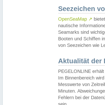
Seezeichen v
OpenSeaMap
↗
biete
nautische Information
Seamarks sind wichtig
Booten und Schiffen i
von Seezeichen wie Le
Aktualität der
PEGELONLINE erhält u
Im Binnenbereich wird 
Messwerte von Zeitreih
Minuten. Abweichungen
Fehlern bei der Daten
sein.