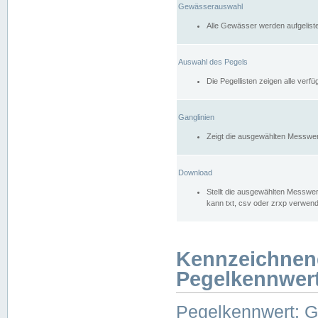
Gewässerauswahl
Alle Gewässer werden aufgelist
Auswahl des Pegels
Die Pegellisten zeigen alle ver
Ganglinien
Zeigt die ausgewählten Messwer
Download
Stellt die ausgewählten Messwer
kann txt, csv oder zrxp verwen
Kennzeichnen
Pegelkennwer
Pegelkennwert: 