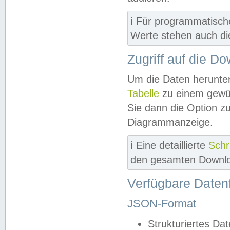
ℹ️ Für programmatisch
Werte stehen auch d
Zugriff auf die D
Um die Daten herunter
Tabelle
zu einem gewün
Sie dann die Option z
Diagrammanzeige.
ℹ️ Eine detaillierte
Schr
den gesamten Downlo
Verfügbare Daten
JSON-Format
Strukturiertes Da