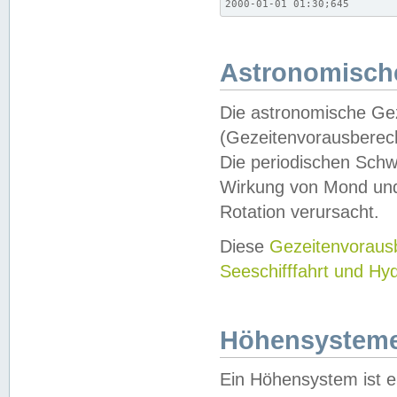
2000-01-01 01:30;645
Astronomische
Die astronomische Gez
(Gezeitenvorausberec
Die periodischen Schw
Wirkung von Mond und
Rotation verursacht.
Diese
Gezeitenvorau
Seeschifffahrt und Hy
Höhensystem
Ein Höhensystem ist e