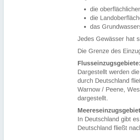
die oberflächlich
die Landoberfläc
das Grundwasser
Jedes Gewässer hat se
Die Grenze des Einzug
Flusseinzugsgebiete
Dargestellt werden die
durch Deutschland fli
Warnow / Peene, Weser
dargestellt.
Meereseinzugsgebiet
In Deutschland gibt 
Deutschland fließt n