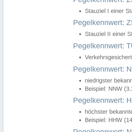
Stauziel I einer S
Pegelkennwert: Z
Stauziel II einer 
Pegelkennwert:
Verkehrsgesichert
Pegelkennwert:
niedrigster bekan
Beispiel: NNW (3
Pegelkennwert:
höchster bekannt
Beispiel: HHW (1
Pegelkennwert: 