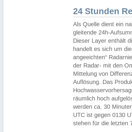
24 Stunden R
Als Quelle dient ein n
gleitende 24h-Aufsum
Dieser Layer enthält
handelt es sich um di
angeeichten“ Radarnie
der Radar- mit den O
Mittelung von Differe
Auflösung. Das Produk
Hochwasservorhersagez
räumlich hoch aufgelö
werden ca. 30 Minuten
UTC ist gegen 0130 UTC
stehen für die letzten