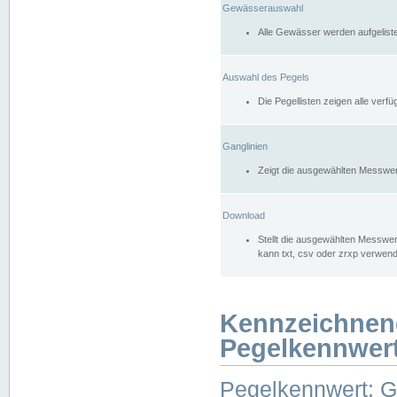
Gewässerauswahl
Alle Gewässer werden aufgelist
Auswahl des Pegels
Die Pegellisten zeigen alle ver
Ganglinien
Zeigt die ausgewählten Messwer
Download
Stellt die ausgewählten Messwer
kann txt, csv oder zrxp verwen
Kennzeichnen
Pegelkennwer
Pegelkennwert: 