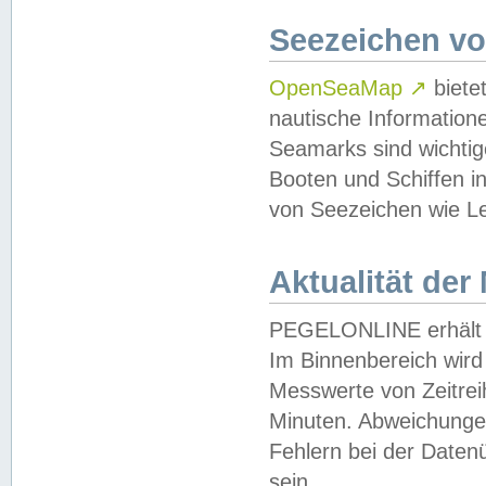
Seezeichen v
OpenSeaMap
↗
biete
nautische Information
Seamarks sind wichtig
Booten und Schiffen i
von Seezeichen wie Le
Aktualität der
PEGELONLINE erhält u
Im Binnenbereich wird 
Messwerte von Zeitreih
Minuten. Abweichungen
Fehlern bei der Daten
sein.