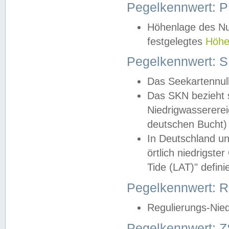
Pegelkennwert: 
Höhenlage des Nul
festgelegtes
Höhe
Pegelkennwert: 
Das Seekartennull
Das SKN bezieht s
Niedrigwassererei
deutschen Bucht) 
In Deutschland un
örtlich niedrigst
Tide (LAT)" definie
Pegelkennwert:
Regulierungs-Nie
Pegelkennwert: Z