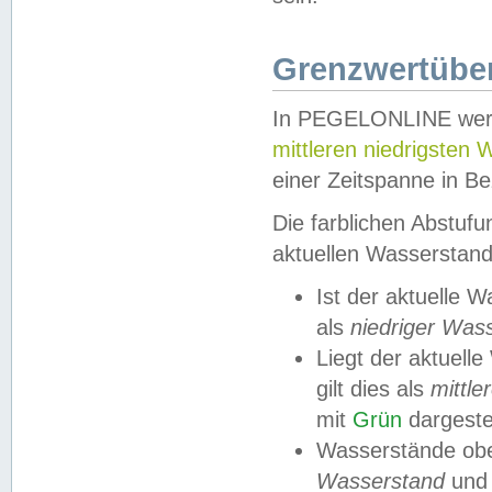
Grenzwertüber
In PEGELONLINE werde
mittleren niedrigsten
einer Zeitspanne in Be
Die farblichen Abstuf
aktuellen Wasserstand
Ist der aktuelle 
als
niedriger Was
Liegt der aktue
gilt dies als
mittle
mit
Grün
dargestel
Wasserstände obe
Wasserstand
und