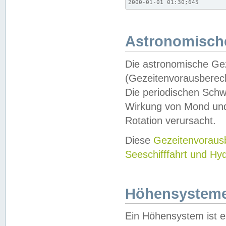
2000-01-01 01:30;645
Astronomische
Die astronomische Gez
(Gezeitenvorausberec
Die periodischen Schw
Wirkung von Mond und
Rotation verursacht.
Diese
Gezeitenvorau
Seeschifffahrt und Hy
Höhensystem
Ein Höhensystem ist e