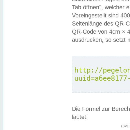
Tab öffnen", welcher 
Voreingestellt sind 4
Seitenlänge des QR-C
QR-Code von 4cm × 4c
ausdrucken, so setzt 
http://pegelo
uuid=a6ee8177
Die Formel zur Berech
lautet:
			(DPI × Druckkantenlänge in cm) ÷ 2,54 = Kantenlänge in Pixel
