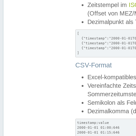
Zeitstempel im
IS
(Offset von MEZ
Dezimalpunkt als
[

  {"timestamp":"2000-01-01T0
  {"timestamp":"2000-01-01T0
  {"timestamp":"2000-01-01T0
]
CSV-Format
Excel-kompatibles
Vereinfachte Zeit
Sommerzeitumstel
Semikolon als Fel
Dezimalkomma (de
timestamp;value

2000-01-01 01:00;646

2000-01-01 01:15;646
