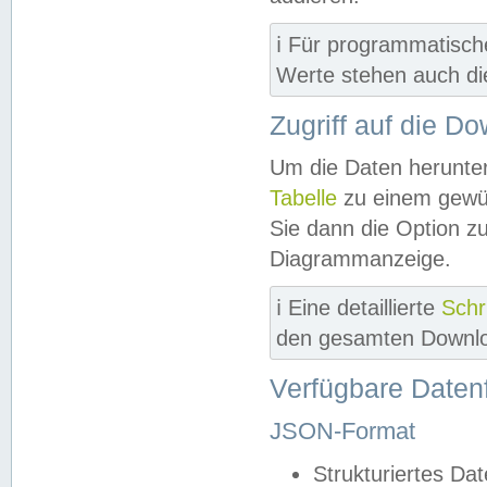
ℹ️ Für programmatisch
Werte stehen auch d
Zugriff auf die D
Um die Daten herunter
Tabelle
zu einem gewün
Sie dann die Option z
Diagrammanzeige.
ℹ️ Eine detaillierte
Schr
den gesamten Downlo
Verfügbare Daten
JSON-Format
Strukturiertes Da