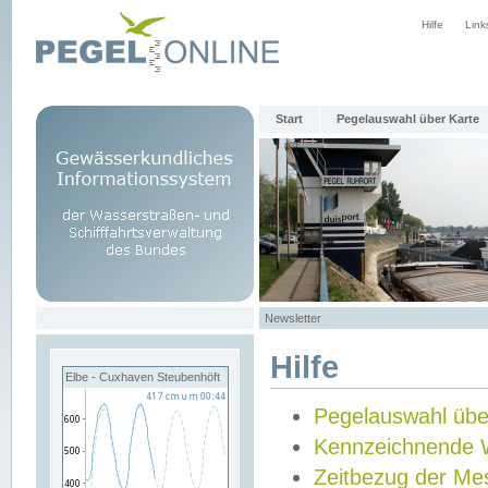
Hilfe
Link
Start
Pegelauswahl über Karte
Newsletter
Hilfe
Elbe - Cuxhaven Steubenhöft
Pegelauswahl übe
Kennzeichnende 
Zeitbezug der Me