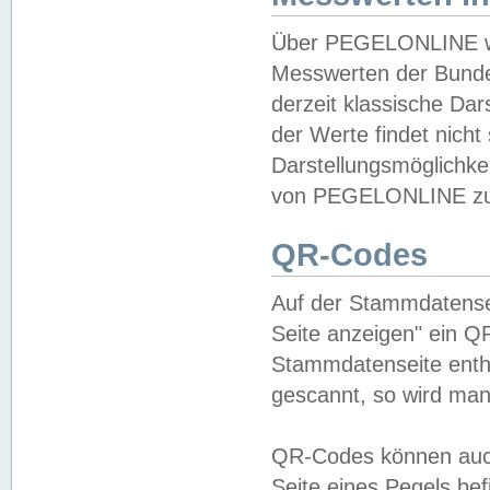
Über PEGELONLINE wer
Messwerten der Bundes
derzeit klassische Da
der Werte findet nicht 
Darstellungsmöglichkei
von PEGELONLINE zu 
QR-Codes
Auf der Stammdatensei
Seite anzeigen" ein Q
Stammdatenseite enthä
gescannt, so wird man
QR-Codes können auc
Seite eines Pegels be