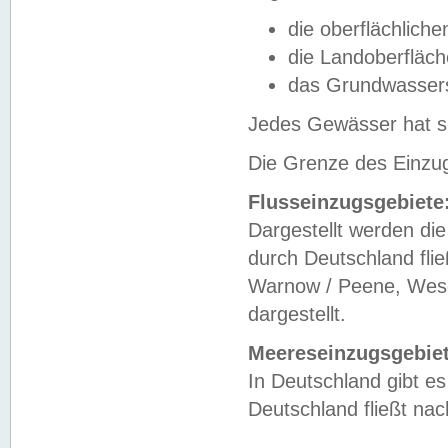
die oberflächlich
die Landoberfläc
das Grundwasser
Jedes Gewässer hat se
Die Grenze des Einzug
Flusseinzugsgebiete
Dargestellt werden die
durch Deutschland fli
Warnow / Peene, Weser
dargestellt.
Meereseinzugsgebiet
In Deutschland gibt 
Deutschland fließt n