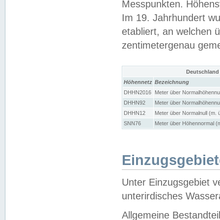
Messpunkten. Höhensy
Im 19. Jahrhundert wu
etabliert, an welchen 
zentimetergenau gem
Deutschland
Höhennetz
Bezeichnung
DHHN2016
Meter über Normalhöhennul
DHHN92
Meter über Normalhöhennul
DHHN12
Meter über Normalnull (m. 
SNN76
Meter über Höhennormal (m
Einzugsgebiet
Unter Einzugsgebiet v
unterirdisches Wasser
Allgemeine Bestandtei