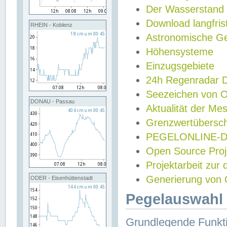
Der Wasserstand
Download langfris
RHEIN - Koblenz
Astronomische Gez
Höhensysteme
Einzugsgebiete
24h Regenradar
Seezeichen von 
DONAU - Passau
Aktualität der Me
Grenzwertübersch
PEGELONLINE-Di
Open Source Projek
Projektarbeit zur
Generierung von 
ODER - Eisenhüttenstadt
Pegelauswahl 
Grundlegende Funkti