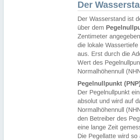
Der Wasserst
Der Wasserstand ist d
über dem
Pegelnullp
Zentimeter angegeben
die lokale Wassertie
aus. Erst durch die A
Wert des Pegelnullpun
Normalhöhennull (NHN
Pegelnullpunkt (PNP)
Der Pegelnullpunkt ei
absolut und wird auf
Normalhöhennull (NHN
den Betreiber des Pege
eine lange Zeit geme
Die Pegellatte wird s