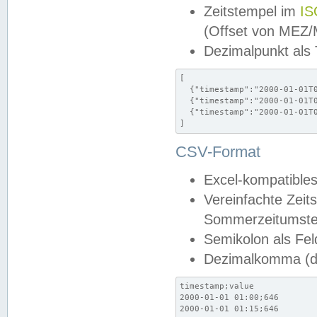
Zeitstempel im
IS
(Offset von MEZ
Dezimalpunkt als
[

  {"timestamp":"2000-01-01T0
  {"timestamp":"2000-01-01T0
  {"timestamp":"2000-01-01T0
]
CSV-Format
Excel-kompatibles
Vereinfachte Zeit
Sommerzeitumstel
Semikolon als Fel
Dezimalkomma (de
timestamp;value

2000-01-01 01:00;646

2000-01-01 01:15;646
