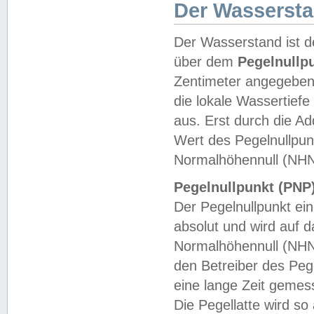
Der Wasserst
Der Wasserstand ist d
über dem
Pegelnullp
Zentimeter angegeben
die lokale Wassertie
aus. Erst durch die A
Wert des Pegelnullpun
Normalhöhennull (NHN
Pegelnullpunkt (PNP)
Der Pegelnullpunkt ei
absolut und wird auf
Normalhöhennull (NHN
den Betreiber des Pege
eine lange Zeit geme
Die Pegellatte wird s