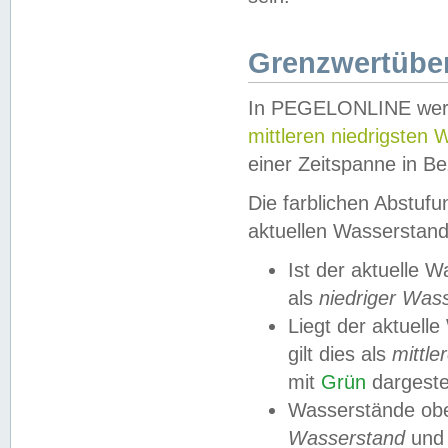
Grenzwertüber
In PEGELONLINE werde
mittleren niedrigsten
einer Zeitspanne in Be
Die farblichen Abstuf
aktuellen Wasserstand
Ist der aktuelle 
als
niedriger Was
Liegt der aktue
gilt dies als
mittle
mit
Grün
dargestel
Wasserstände obe
Wasserstand
und