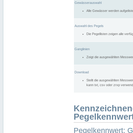
Gewässerauswahl
Alle Gewässer werden aufgelist
Auswahl des Pegels
Die Pegellisten zeigen alle ver
Ganglinien
Zeigt die ausgewählten Messwer
Download
Stellt die ausgewählten Messwer
kann txt, csv oder zrxp verwen
Kennzeichnen
Pegelkennwer
Pegelkennwert: 