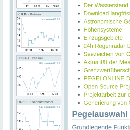
Der Wasserstand
Download langfris
RHEIN - Koblenz
Astronomische Gez
Höhensysteme
Einzugsgebiete
24h Regenradar
Seezeichen von 
DONAU - Passau
Aktualität der Me
Grenzwertübersch
PEGELONLINE-Di
Open Source Projek
Projektarbeit zur
Generierung von 
ODER - Eisenhüttenstadt
Pegelauswahl 
Grundlegende Funkti