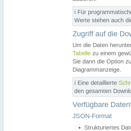
ℹ️ Für programmatisch
Werte stehen auch d
Zugriff auf die D
Um die Daten herunter
Tabelle
zu einem gewün
Sie dann die Option z
Diagrammanzeige.
ℹ️ Eine detaillierte
Schr
den gesamten Downlo
Verfügbare Daten
JSON-Format
Strukturiertes Da