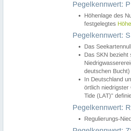
Pegelkennwert: 
Höhenlage des Nul
festgelegtes
Höhe
Pegelkennwert: 
Das Seekartennull
Das SKN bezieht s
Niedrigwassererei
deutschen Bucht) 
In Deutschland un
örtlich niedrigst
Tide (LAT)" definie
Pegelkennwert:
Regulierungs-Nie
Pegelkennwert: Z