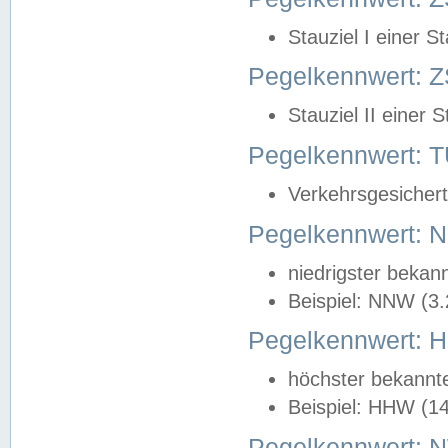
Stauziel I einer S
Pegelkennwert: Z
Stauziel II einer 
Pegelkennwert:
Verkehrsgesichert
Pegelkennwert:
niedrigster bekan
Beispiel: NNW (3
Pegelkennwert:
höchster bekannt
Beispiel: HHW (1
Pegelkennwert: 