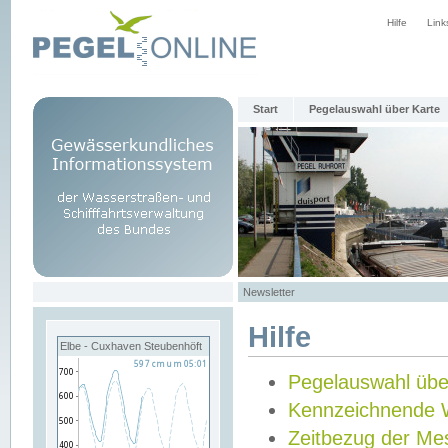
Hilfe
Link
Start
Pegelauswahl über Karte
Newsletter
Hilfe
Elbe - Cuxhaven Steubenhöft
Pegelauswahl übe
Kennzeichnende 
Zeitbezug der Me