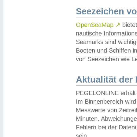
Seezeichen v
OpenSeaMap
↗
biete
nautische Information
Seamarks sind wichtig
Booten und Schiffen i
von Seezeichen wie Le
Aktualität der
PEGELONLINE erhält u
Im Binnenbereich wird 
Messwerte von Zeitreih
Minuten. Abweichungen
Fehlern bei der Daten
sein.