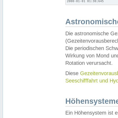
2000-01-01 01:30;645
Astronomische
Die astronomische Gez
(Gezeitenvorausberec
Die periodischen Schw
Wirkung von Mond und
Rotation verursacht.
Diese
Gezeitenvorau
Seeschifffahrt und Hy
Höhensystem
Ein Höhensystem ist e