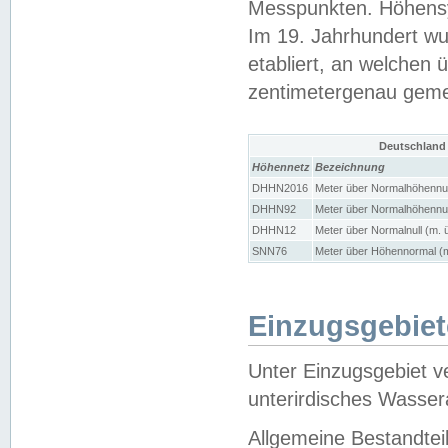
Messpunkten. Höhensy
Im 19. Jahrhundert wu
etabliert, an welchen 
zentimetergenau gem
Deutschland
Höhennetz
Bezeichnung
DHHN2016
Meter über Normalhöhennul
DHHN92
Meter über Normalhöhennul
DHHN12
Meter über Normalnull (m. 
SNN76
Meter über Höhennormal (m
Einzugsgebiet
Unter Einzugsgebiet v
unterirdisches Wasser
Allgemeine Bestandtei