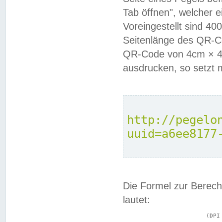
Tab öffnen", welcher 
Voreingestellt sind 4
Seitenlänge des QR-C
QR-Code von 4cm × 4c
ausdrucken, so setzt 
http://pegelo
uuid=a6ee8177
Die Formel zur Berech
lautet:
			(DPI × Druckkantenlänge in cm) ÷ 2,54 = Kantenlänge in Pixel
