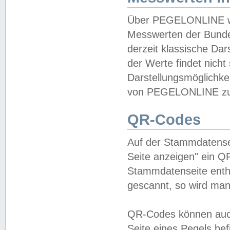
Über PEGELONLINE wer
Messwerten der Bundes
derzeit klassische Da
der Werte findet nicht 
Darstellungsmöglichkei
von PEGELONLINE zu 
QR-Codes
Auf der Stammdatensei
Seite anzeigen" ein Q
Stammdatenseite enthä
gescannt, so wird man
QR-Codes können auc
Seite eines Pegels be