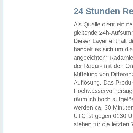
24 Stunden R
Als Quelle dient ein n
gleitende 24h-Aufsum
Dieser Layer enthält
handelt es sich um di
angeeichten“ Radarnie
der Radar- mit den O
Mittelung von Differe
Auflösung. Das Produk
Hochwasservorhersagez
räumlich hoch aufgelö
werden ca. 30 Minuten
UTC ist gegen 0130 UTC
stehen für die letzten