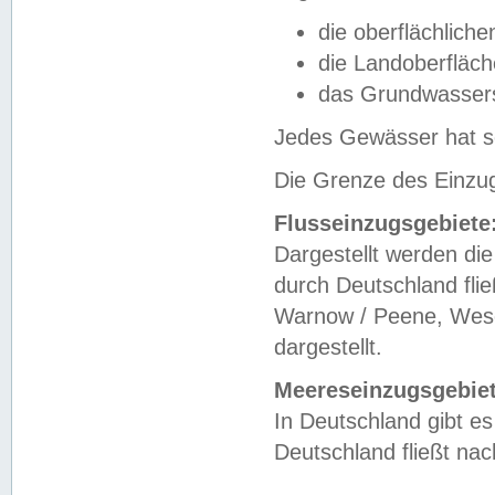
die oberflächlich
die Landoberfläc
das Grundwasser
Jedes Gewässer hat se
Die Grenze des Einzug
Flusseinzugsgebiete
Dargestellt werden die
durch Deutschland fli
Warnow / Peene, Weser
dargestellt.
Meereseinzugsgebiet
In Deutschland gibt 
Deutschland fließt n