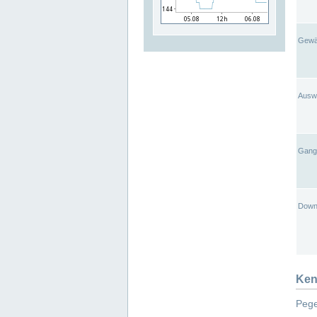
Gewä
Ausw
Gangl
Down
Ken
Pege