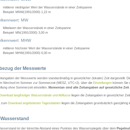
mittlerer niedrigster Wert der Wasserstände in einer Zeitspanne
Beispiel: MNW(1991/2000) 1,22 m
lkennwert: MW
Mittelwert der Wasserstände in einer Zeitspanne
Beispiel: MN(1991/2000) 3,00 m
elkennwert: MHW
mittlerer höchster Wert der Wasserstände in einer Zeitspanne
Beispiel: MHW(1991/2000) 6,00 m
tbezug der Messwerte
itangaben der Messwerte werden standardmäßig in gesetzlicher (lokaler) Zeit dargestellt. D
em Wechsel im Sommer zur Sommerzeit (MESZ, UTC+2). über die
Einstellungen
können Sie d
ellung ohne Sommerzeit einstellen.
Momentan sind alle Zeitangaben auf gesetzliche Zeit e
Download langfristiger Wasserstände und Abflüsse
liegen die Zeitangaben in gesetzlicher Zeit
n zum
Download angebotenen Tagesdateien
liegen die Zeitangaben grundsätzlich ganzjährig in
 Wasserstand
asserstand ist der lotrechte Abstand eines Punktes des Wasserspiegels über dem
Pegelnul