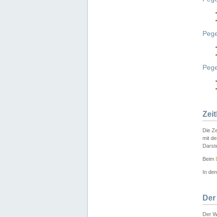
Pege
Peg
Zei
Die Ze
mit d
Darst
Beim
In de
Der
Der W