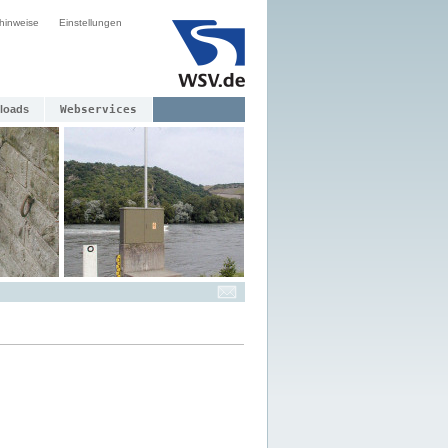
hinweise
Einstellungen
loads
Webservices