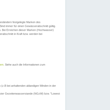
esländern festgelegte Marken des
Sind immer für einen Gewässerabschnitt gültig.
. Bei Erreichen dieser Marken (Hochwasser)
erabschnitt in Kraft bzw. werden bei
tem
. Siehe auch die Informationen zum
 (z.B bei anhaltenden ablandigen Winden in der
drigster Gezeitenwasserstande (NGzW) bzw. "Lowest