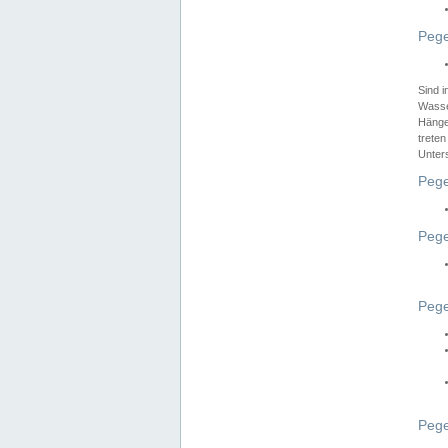
Pege
Sind 
Wasser
Hänge
treten
Unter
Pege
Pege
Pege
Pege