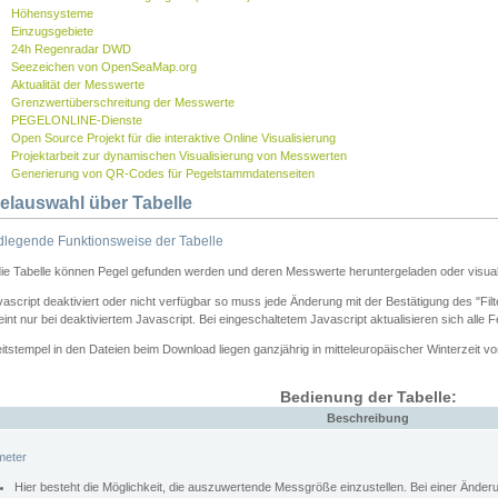
Höhensysteme
Einzugsgebiete
24h Regenradar DWD
Seezeichen von OpenSeaMap.org
Aktualität der Messwerte
Grenzwertüberschreitung der Messwerte
PEGELONLINE-Dienste
Open Source Projekt für die interaktive Online Visualisierung
Projektarbeit zur dynamischen Visualisierung von Messwerten
Generierung von QR-Codes für Pegelstammdatenseiten
elauswahl über Tabelle
legende Funktionsweise der Tabelle
die Tabelle können Pegel gefunden werden und deren Messwerte heruntergeladen oder visuali
vascript deaktiviert oder nicht verfügbar so muss jede Änderung mit der Bestätigung des "Filt
int nur bei deaktiviertem Javascript. Bei eingeschaltetem Javascript aktualisieren sich alle 
itstempel in den Dateien beim Download liegen ganzjährig in mitteleuropäischer Winterzeit vo
Bedienung der Tabelle:
Beschreibung
meter
Hier besteht die Möglichkeit, die auszuwertende Messgröße einzustellen. Bei einer Ände