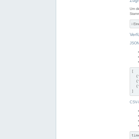
Zugr
Um di
Stamm
ℹ️ Ei
Verf
JSON
[

  {
  {
  {
]
CSV-
tim