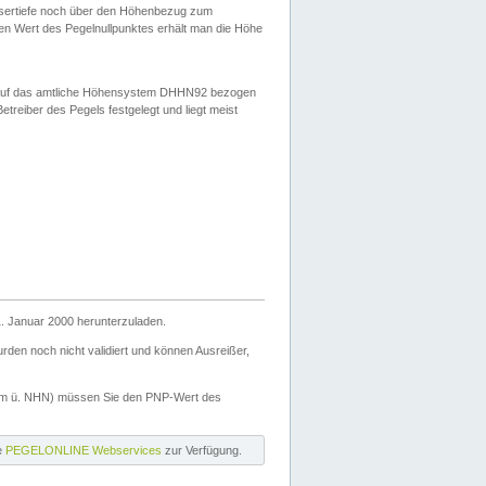
ssertiefe noch über den Höhenbezug zum
en Wert des Pegelnullpunktes erhält man die Höhe
d auf das amtliche Höhensystem DHHN92 bezogen
reiber des Pegels festgelegt und liegt meist
. Januar 2000 herunterzuladen.
den noch nicht validiert und können Ausreißer,
(m ü. NHN) müssen Sie den PNP-Wert des
ie
PEGELONLINE Webservices
zur Verfügung.