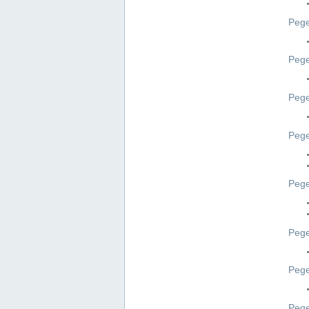
Pege
Pege
Peg
Pege
Pege
Pege
Pege
Peg