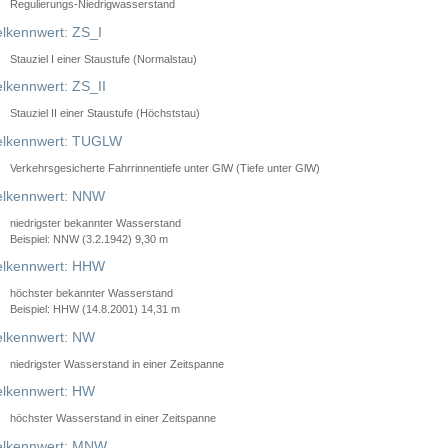
Regulierungs-Niedrigwasserstand
lkennwert: ZS_I
Stauziel I einer Staustufe (Normalstau)
lkennwert: ZS_II
Stauziel II einer Staustufe (Höchststau)
elkennwert: TUGLW
Verkehrsgesicherte Fahrrinnentiefe unter GlW (Tiefe unter GlW)
lkennwert: NNW
niedrigster bekannter Wasserstand
Beispiel: NNW (3.2.1942) 9,30 m
lkennwert: HHW
höchster bekannter Wasserstand
Beispiel: HHW (14.8.2001) 14,31 m
lkennwert: NW
niedrigster Wasserstand in einer Zeitspanne
lkennwert: HW
höchster Wasserstand in einer Zeitspanne
elkennwert: MNW