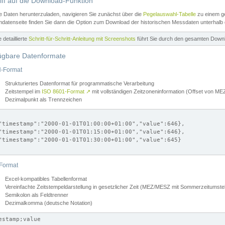
iff auf die Download-Funktion
e Daten herunterzuladen, navigieren Sie zunächst über die
Pegelauswahl-Tabelle
zu einem ge
datenseite finden Sie dann die Option zum Download der historischen Messdaten unterhalb
ne detaillierte
Schritt-für-Schritt-Anleitung mit Screenshots
führt Sie durch den gesamten Down
ügbare Datenformate
-Format
Strukturiertes Datenformat für programmatische Verarbeitung
Zeitstempel im
ISO 8601-Format
↗
mit vollständigen Zeitzoneninformation (Offset von 
Dezimalpunkt als Trennzeichen
"timestamp":"2000-01-01T01:00:00+01:00","value":646},

"timestamp":"2000-01-01T01:15:00+01:00","value":646},

"timestamp":"2000-01-01T01:30:00+01:00","value":645}

Format
Excel-kompatibles Tabellenformat
Vereinfachte Zeitstempeldarstellung in gesetzlicher Zeit (MEZ/MESZ mit Sommerzeitumstel
Semikolon als Feldtrenner
Dezimalkomma (deutsche Notation)
estamp;value
