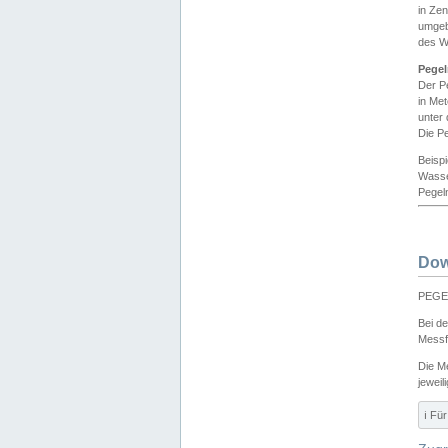
in Ze
umgeb
des W
Pegel
Der P
in Me
unter
Die Pe
Beisp
Wasse
Pegeln
Dow
PEGEL
Bei d
Messf
Die M
jeweil
ℹ️ F