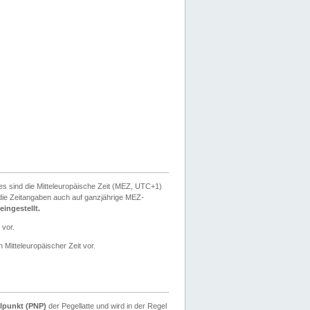
ies sind die Mitteleuropäische Zeit (MEZ, UTC+1)
ie Zeitangaben auch auf ganzjährige MEZ-
ingestellt.
 vor.
 Mitteleuropäischer Zeit vor.
lpunkt (PNP)
der Pegellatte und wird in der Regel