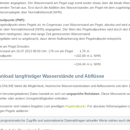
ntimeter angegeben. Der Wasserstand am Pegel sagt somit weder etwas über die lokale Wa
enden Terrain aus. Erst durch die Addition des Wasserstandes am Pegel mit dem zugehörig
asserspiegels über Normalhöhennull (NHN).
nullpunkt (PNP):
egelnullpunkt eines Pegels ist, im Gegensatz zum Wasserstand am Pegel, absolut und wir
ter über Normalhöhennull (NHN) angegeben. Der Wert des Pegelnullpunktes wird durch den Bet
 dem niedrigsten, über eine lange Zeit gemessenen Wasserstand.
gellatte wird so angebracht, dass deren Nullmarkierung dem Pegelnullpunkt entspricht.
iel am Pegel Dresden:
rstand am 16.07.2013 08:00 Uhr: 176 cm am Pegel
1,76
m
ullpunkt
+
102,68
m ü. NHN
=
104,44
m ü. NHN
nload langfristiger Wasserstände und Abflüsse
ONLINE bietet die Möglichkeit, historische Wasserstandsdaten und Abflusswerte seit dem 1
en heruntergeladenen Daten handelt es sich um
ungeprüfte Rohdaten
. Diese Messwerte wur
ehler oder andere Unregelmäßigkeiten enthalten.
esswerte sind relative Angaben zum jeweiligen
Pegelnullpunkt
. Für absolute Höhenangaben 
igen Pegels addieren.
ür programmatische Zugriffe und automatisierte Datenabfragen aktueller Werte stehen auch d