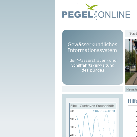
Start
Newsle
Hilf
Elbe - Cuxhaven Steubenhöft