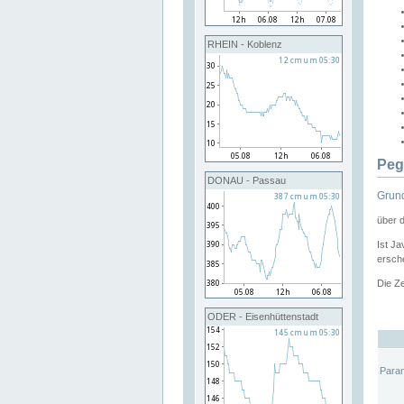
RHEIN - Koblenz
Peg
DONAU - Passau
Grund
über 
Ist Ja
ersche
Die Ze
ODER - Eisenhüttenstadt
Para