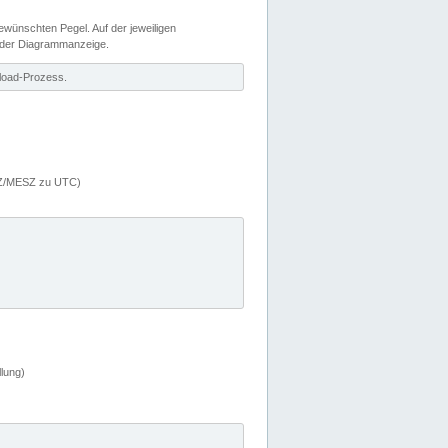
wünschten Pegel. Auf der jeweiligen
 der Diagrammanzeige.
load-Prozess.
MEZ/MESZ zu UTC)
lung)