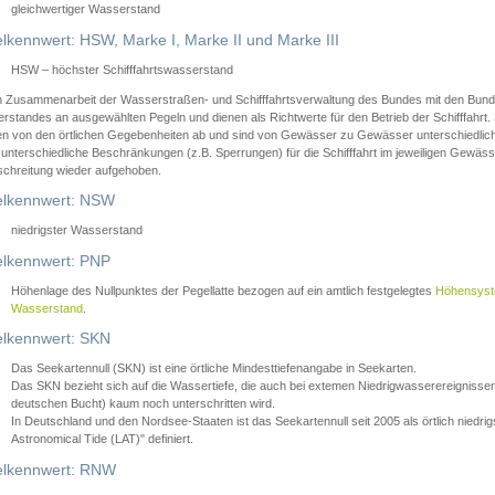
gleichwertiger Wasserstand
lkennwert: HSW, Marke I, Marke II und Marke III
HSW – höchster Schifffahrtswasserstand
in Zusammenarbeit der Wasserstraßen- und Schifffahrtsverwaltung des Bundes mit den Bund
standes an ausgewählten Pegeln und dienen als Richtwerte für den Betrieb der Schifffahrt. 
n von den örtlichen Gegebenheiten ab und sind von Gewässer zu Gewässer unterschiedlich
 unterschiedliche Beschränkungen (z.B. Sperrungen) für die Schifffahrt im jeweiligen Gewäss
schreitung wieder aufgehoben.
lkennwert: NSW
niedrigster Wasserstand
lkennwert: PNP
Höhenlage des Nullpunktes der Pegellatte bezogen auf ein amtlich festgelegtes
Höhensys
Wasserstand
.
lkennwert: SKN
Das Seekartennull (SKN) ist eine örtliche Mindesttiefenangabe in Seekarten.
Das SKN bezieht sich auf die Wassertiefe, die auch bei extemen Niedrigwasserereignissen
deutschen Bucht) kaum noch unterschritten wird.
In Deutschland und den Nordsee-Staaten ist das Seekartennull seit 2005 als örtlich nie
Astronomical Tide (LAT)" definiert.
lkennwert: RNW