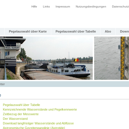
Hilfe
Links
Impressum
Nutzungsbedingungen
Datenschutz
Pegelauswahl über Karte
Pegelauswahl über Tabelle
Abo
Down
tter
e
Pegelauswahl über Tabelle
Kennzeichnende Wasserstände und Pegelkennwerte
Zeitbezug der Messwerte
Der Wasserstand
Download langfristiger Wasserstände und Abflüsse
Astronomische Gezeitenganglinie (Astrotide)