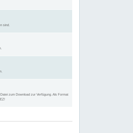
n sind.
n.
n.
p Datei zum Download zur Verfügung. Als Format
MEZ!