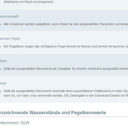
Selektionen im Menü zurückgesetzt.
sserauswahl
Alle Gewässer werden aufgelistet, wenn Daten für den ausgewählten Parameter vorhande
ahl des Pegels
Die Pegellisten zeigen alle verfügbaren Pegel einmal mit Namen und einmal mit Nummer a
inien
Zeigt die ausgewählten Messwerte als Ganglinie. Es können maximal 6 ausgewählt werde
load
Stellt die ausgewählten Messwerte innerhalb eines auswählbaren Zeitbereichs in einer Zi
kann txt, csv oder zrxp verwendet werden. Die Zeitangabe in den Download-Dateien ist 
nzeichnende Wasserstände und Pegelkennwerte
lkennwert: GLW