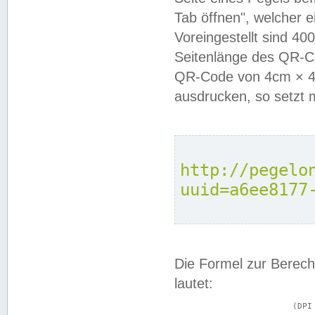
Tab öffnen", welcher 
Voreingestellt sind 4
Seitenlänge des QR-C
QR-Code von 4cm × 4c
ausdrucken, so setzt 
http://pegelo
uuid=a6ee8177
Die Formel zur Berech
lautet:
			(DPI × Druckkantenlänge in cm) ÷ 2,54 = Kantenlänge in Pixel
