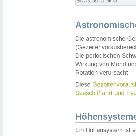
2000-01-01 01:30;645
Astronomische
Die astronomische Gez
(Gezeitenvorausberec
Die periodischen Schw
Wirkung von Mond und
Rotation verursacht.
Diese
Gezeitenvorau
Seeschifffahrt und Hy
Höhensystem
Ein Höhensystem ist e