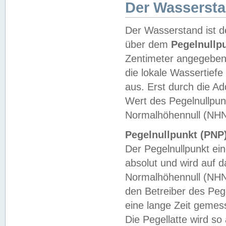
Der Wasserst
Der Wasserstand ist d
über dem
Pegelnullp
Zentimeter angegeben
die lokale Wassertie
aus. Erst durch die A
Wert des Pegelnullpun
Normalhöhennull (NHN
Pegelnullpunkt (PNP)
Der Pegelnullpunkt ei
absolut und wird auf
Normalhöhennull (NHN
den Betreiber des Pege
eine lange Zeit geme
Die Pegellatte wird s