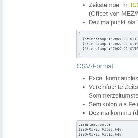
Zeitstempel im
IS
(Offset von MEZ
Dezimalpunkt als
[

  {"timestamp":"2000-01-01T0
  {"timestamp":"2000-01-01T0
  {"timestamp":"2000-01-01T0
]
CSV-Format
Excel-kompatibles
Vereinfachte Zeit
Sommerzeitumstel
Semikolon als Fel
Dezimalkomma (de
timestamp;value

2000-01-01 01:00;646

2000-01-01 01:15;646
