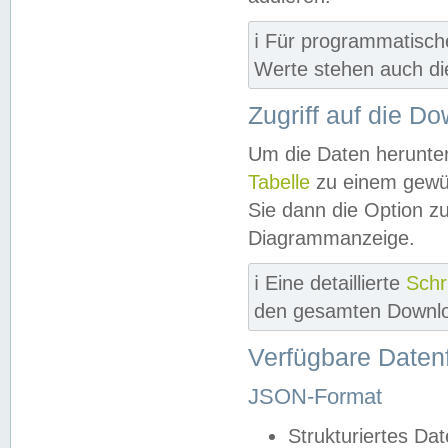
ℹ️ Für programmatisch
Werte stehen auch d
Zugriff auf die D
Um die Daten herunter
Tabelle
zu einem gewün
Sie dann die Option z
Diagrammanzeige.
ℹ️ Eine detaillierte
Schr
den gesamten Downlo
Verfügbare Daten
JSON-Format
Strukturiertes Da