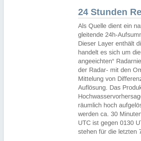
24 Stunden R
Als Quelle dient ein n
gleitende 24h-Aufsum
Dieser Layer enthält
handelt es sich um di
angeeichten“ Radarnie
der Radar- mit den O
Mittelung von Differe
Auflösung. Das Produk
Hochwasservorhersagez
räumlich hoch aufgelö
werden ca. 30 Minuten
UTC ist gegen 0130 UTC
stehen für die letzten