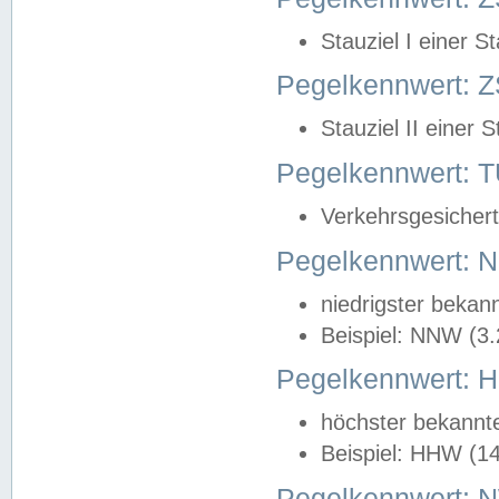
Stauziel I einer S
Pegelkennwert: Z
Stauziel II einer 
Pegelkennwert:
Verkehrsgesichert
Pegelkennwert:
niedrigster bekan
Beispiel: NNW (3
Pegelkennwert:
höchster bekannt
Beispiel: HHW (1
Pegelkennwert: 