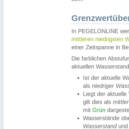
Grenzwertüber
In PEGELONLINE werde
mittleren niedrigsten
einer Zeitspanne in Be
Die farblichen Abstuf
aktuellen Wasserstand
Ist der aktuelle 
als
niedriger Was
Liegt der aktue
gilt dies als
mittle
mit
Grün
dargestel
Wasserstände obe
Wasserstand
und