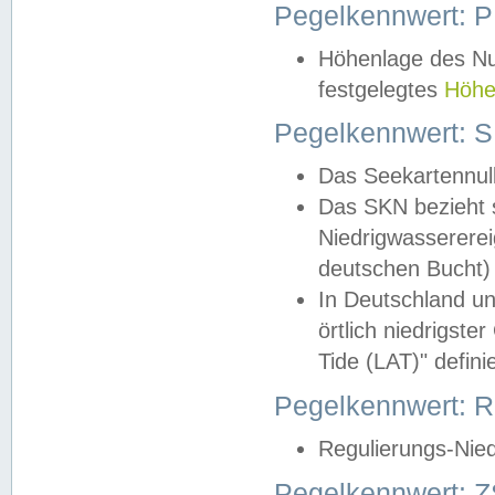
Pegelkennwert: 
Höhenlage des Nul
festgelegtes
Höhe
Pegelkennwert: 
Das Seekartennull
Das SKN bezieht s
Niedrigwassererei
deutschen Bucht) 
In Deutschland un
örtlich niedrigst
Tide (LAT)" definie
Pegelkennwert:
Regulierungs-Nie
Pegelkennwert: Z