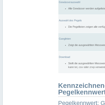
Gewässerauswahl
Alle Gewässer werden aufgelist
Auswahl des Pegels
Die Pegellisten zeigen alle ver
Ganglinien
Zeigt die ausgewählten Messwer
Download
Stellt die ausgewählten Messwer
kann txt, csv oder zrxp verwen
Kennzeichnen
Pegelkennwer
Pegelkennwert: 