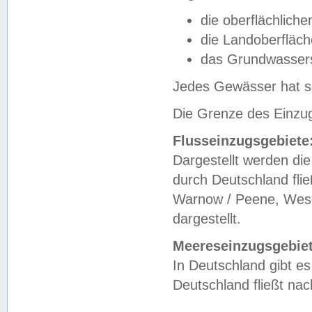
die oberflächlich
die Landoberfläc
das Grundwasser
Jedes Gewässer hat se
Die Grenze des Einzug
Flusseinzugsgebiete
Dargestellt werden die
durch Deutschland fli
Warnow / Peene, Weser
dargestellt.
Meereseinzugsgebiet
In Deutschland gibt 
Deutschland fließt n