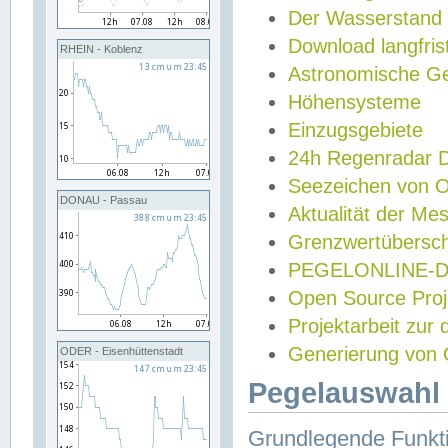
Der Wasserstand
Download langfris
RHEIN - Koblenz
Astronomische Gez
Höhensysteme
Einzugsgebiete
24h Regenradar
Seezeichen von 
DONAU - Passau
Aktualität der Me
Grenzwertübersch
PEGELONLINE-Di
Open Source Projek
Projektarbeit zur
Generierung von 
ODER - Eisenhüttenstadt
Pegelauswahl 
Grundlegende Funkti