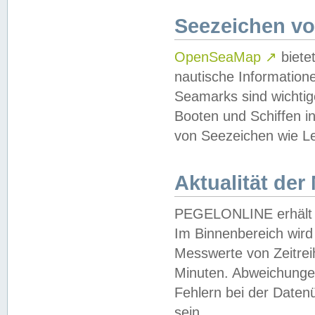
Seezeichen v
OpenSeaMap
↗
biete
nautische Information
Seamarks sind wichtig
Booten und Schiffen i
von Seezeichen wie Le
Aktualität der
PEGELONLINE erhält u
Im Binnenbereich wird 
Messwerte von Zeitreih
Minuten. Abweichungen
Fehlern bei der Daten
sein.