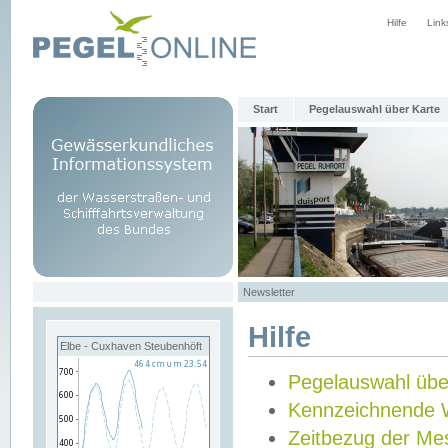
Hilfe
Link
Start
Pegelauswahl über Karte
Newsletter
Hilfe
Elbe - Cuxhaven Steubenhöft
Pegelauswahl übe
Kennzeichnende 
Zeitbezug der Me