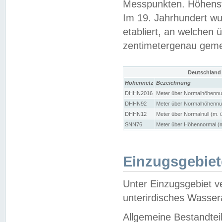
Messpunkten. Höhensy
Im 19. Jahrhundert wu
etabliert, an welchen 
zentimetergenau gem
Deutschland
Höhennetz
Bezeichnung
DHHN2016
Meter über Normalhöhennul
DHHN92
Meter über Normalhöhennul
DHHN12
Meter über Normalnull (m. 
SNN76
Meter über Höhennormal (m
Einzugsgebiet
Unter Einzugsgebiet v
unterirdisches Wasser
Allgemeine Bestandtei