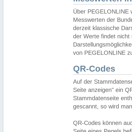
Über PEGELONLINE wer
Messwerten der Bundes
derzeit klassische Da
der Werte findet nicht 
Darstellungsmöglichkei
von PEGELONLINE zu 
QR-Codes
Auf der Stammdatensei
Seite anzeigen" ein Q
Stammdatenseite enthä
gescannt, so wird man
QR-Codes können auc
Seite eines Pegels be