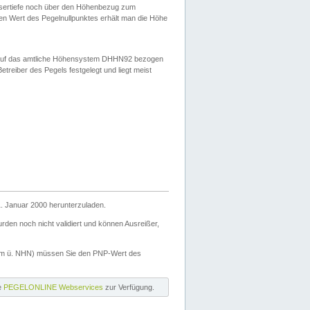
ssertiefe noch über den Höhenbezug zum
en Wert des Pegelnullpunktes erhält man die Höhe
d auf das amtliche Höhensystem DHHN92 bezogen
reiber des Pegels festgelegt und liegt meist
. Januar 2000 herunterzuladen.
den noch nicht validiert und können Ausreißer,
(m ü. NHN) müssen Sie den PNP-Wert des
ie
PEGELONLINE Webservices
zur Verfügung.