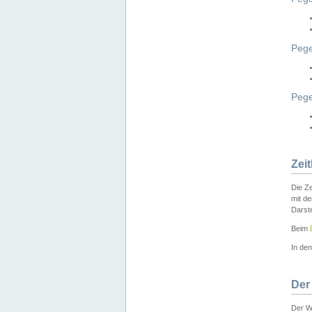
Pege
Peg
Zei
Die Ze
mit d
Darst
Beim
In de
Der
Der W