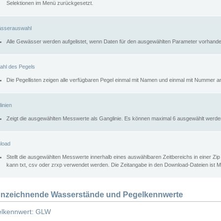
Selektionen im Menü zurückgesetzt.
sserauswahl
Alle Gewässer werden aufgelistet, wenn Daten für den ausgewählten Parameter vorhande
ahl des Pegels
Die Pegellisten zeigen alle verfügbaren Pegel einmal mit Namen und einmal mit Nummer a
inien
Zeigt die ausgewählten Messwerte als Ganglinie. Es können maximal 6 ausgewählt werde
load
Stellt die ausgewählten Messwerte innerhalb eines auswählbaren Zeitbereichs in einer Zi
kann txt, csv oder zrxp verwendet werden. Die Zeitangabe in den Download-Dateien ist 
nzeichnende Wasserstände und Pegelkennwerte
lkennwert: GLW