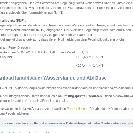
ntimeter angegeben. Der Wasserstand am Pegel sagt somit weder etwas über die lokale Wa
enden Terrain aus. Erst durch die Addition des Wasserstandes am Pegel mit dem zugehörig
asserspiegels über Normalhöhennull (NHN).
nullpunkt (PNP):
egelnullpunkt eines Pegels ist, im Gegensatz zum Wasserstand am Pegel, absolut und wir
ter über Normalhöhennull (NHN) angegeben. Der Wert des Pegelnullpunktes wird durch den Bet
 dem niedrigsten, über eine lange Zeit gemessenen Wasserstand.
gellatte wird so angebracht, dass deren Nullmarkierung dem Pegelnullpunkt entspricht.
iel am Pegel Dresden:
rstand am 16.07.2013 08:00 Uhr: 176 cm am Pegel
1,76
m
ullpunkt
+
102,68
m ü. NHN
=
104,44
m ü. NHN
nload langfristiger Wasserstände und Abflüsse
ONLINE bietet die Möglichkeit, historische Wasserstandsdaten und Abflusswerte seit dem 1
en heruntergeladenen Daten handelt es sich um
ungeprüfte Rohdaten
. Diese Messwerte wur
ehler oder andere Unregelmäßigkeiten enthalten.
esswerte sind relative Angaben zum jeweiligen
Pegelnullpunkt
. Für absolute Höhenangaben 
igen Pegels addieren.
ür programmatische Zugriffe und automatisierte Datenabfragen aktueller Werte stehen auch d