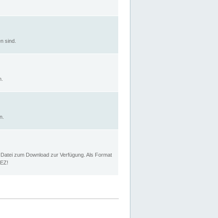
n sind.
n.
n.
p Datei zum Download zur Verfügung. Als Format
MEZ!