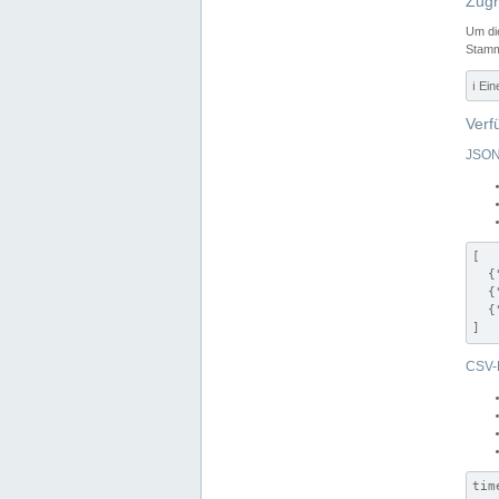
Zugr
Um di
Stamm
ℹ️ Ei
Verf
JSON
[

  {
  {
  {
]
CSV-
tim