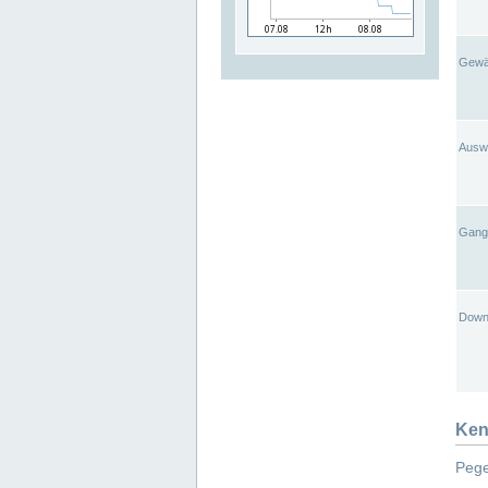
Gewä
Ausw
Gangl
Down
Ken
Pege