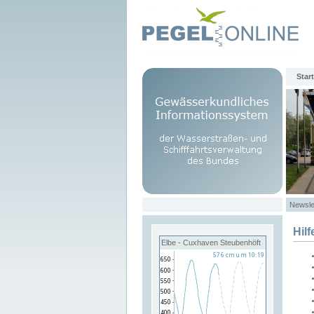
Start
Newsle
Hilf
Elbe - Cuxhaven Steubenhöft