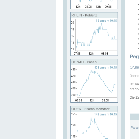
RHEIN - Koblenz
Peg
DONAU - Passau
Grund
über 
Ist Ja
ersche
Die Ze
ODER - Eisenhüttenstadt
Para