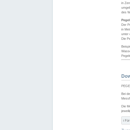
in Ze
umgeb
des W
Pegel
Der P
in Me
unter
Die Pe
Beisp
Wasse
Pegeln
Dow
PEGEL
Bei d
Messf
Die M
jeweil
ℹ️ F