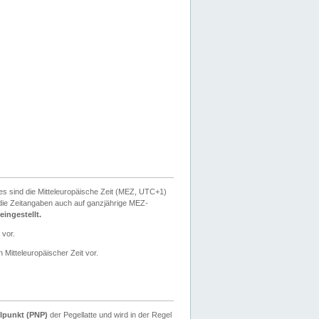
ies sind die Mitteleuropäische Zeit (MEZ, UTC+1)
ie Zeitangaben auch auf ganzjährige MEZ-
ingestellt.
 vor.
 Mitteleuropäischer Zeit vor.
lpunkt (PNP)
der Pegellatte und wird in der Regel