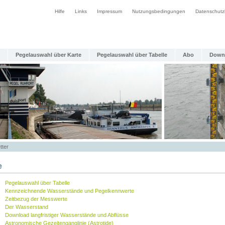
Hilfe
Links
Impressum
Nutzungsbedingungen
Datenschutz
Pegelauswahl über Karte
Pegelauswahl über Tabelle
Abo
Down
tter
e
Pegelauswahl über Tabelle
Kennzeichnende Wasserstände und Pegelkennwerte
Zeitbezug der Messwerte
Der Wasserstand
Download langfristiger Wasserstände und Abflüsse
Astronomische Gezeitenganglinie (Astrotide)