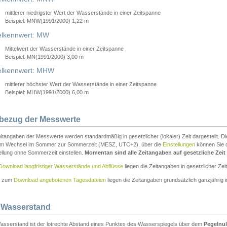
mittlerer niedrigster Wert der Wasserstände in einer Zeitspanne
Beispiel: MNW(1991/2000) 1,22 m
lkennwert: MW
Mittelwert der Wasserstände in einer Zeitspanne
Beispiel: MN(1991/2000) 3,00 m
elkennwert: MHW
mittlerer höchster Wert der Wasserstände in einer Zeitspanne
Beispiel: MHW(1991/2000) 6,00 m
tbezug der Messwerte
itangaben der Messwerte werden standardmäßig in gesetzlicher (lokaler) Zeit dargestellt. D
em Wechsel im Sommer zur Sommerzeit (MESZ, UTC+2). über die
Einstellungen
können Sie d
ellung ohne Sommerzeit einstellen.
Momentan sind alle Zeitangaben auf gesetzliche Zeit e
Download langfristiger Wasserstände und Abflüsse
liegen die Zeitangaben in gesetzlicher Zeit
n zum
Download angebotenen Tagesdateien
liegen die Zeitangaben grundsätzlich ganzjährig in
 Wasserstand
asserstand ist der lotrechte Abstand eines Punktes des Wasserspiegels über dem
Pegelnul