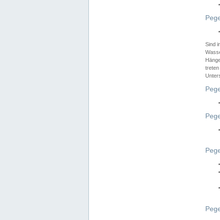
Pege
Sind 
Wasser
Hänge
treten
Unter
Pege
Pege
Pege
Pege