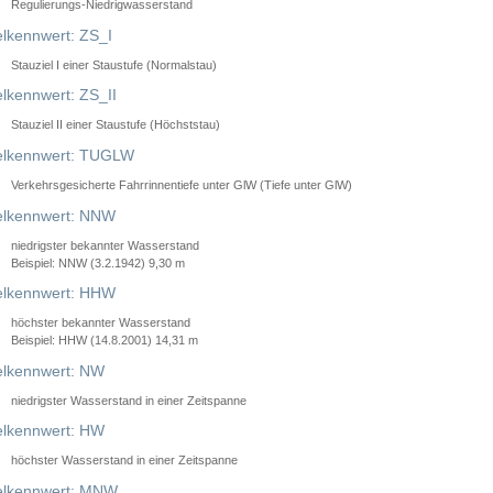
Regulierungs-Niedrigwasserstand
lkennwert: ZS_I
Stauziel I einer Staustufe (Normalstau)
lkennwert: ZS_II
Stauziel II einer Staustufe (Höchststau)
elkennwert: TUGLW
Verkehrsgesicherte Fahrrinnentiefe unter GlW (Tiefe unter GlW)
lkennwert: NNW
niedrigster bekannter Wasserstand
Beispiel: NNW (3.2.1942) 9,30 m
lkennwert: HHW
höchster bekannter Wasserstand
Beispiel: HHW (14.8.2001) 14,31 m
lkennwert: NW
niedrigster Wasserstand in einer Zeitspanne
lkennwert: HW
höchster Wasserstand in einer Zeitspanne
elkennwert: MNW