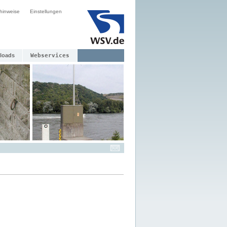
hinweise
Einstellungen
loads
Webservices