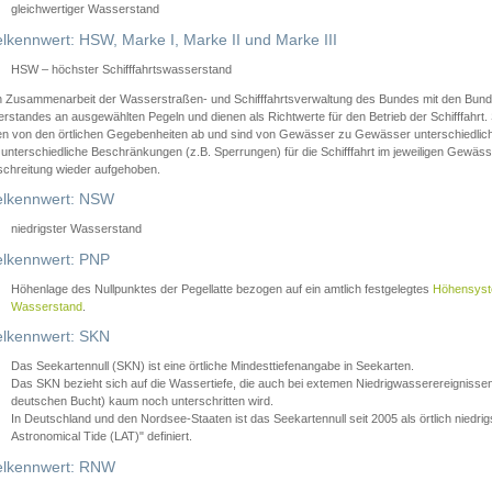
gleichwertiger Wasserstand
lkennwert: HSW, Marke I, Marke II und Marke III
HSW – höchster Schifffahrtswasserstand
in Zusammenarbeit der Wasserstraßen- und Schifffahrtsverwaltung des Bundes mit den Bund
standes an ausgewählten Pegeln und dienen als Richtwerte für den Betrieb der Schifffahrt. 
n von den örtlichen Gegebenheiten ab und sind von Gewässer zu Gewässer unterschiedlich
 unterschiedliche Beschränkungen (z.B. Sperrungen) für die Schifffahrt im jeweiligen Gewäss
schreitung wieder aufgehoben.
lkennwert: NSW
niedrigster Wasserstand
lkennwert: PNP
Höhenlage des Nullpunktes der Pegellatte bezogen auf ein amtlich festgelegtes
Höhensys
Wasserstand
.
lkennwert: SKN
Das Seekartennull (SKN) ist eine örtliche Mindesttiefenangabe in Seekarten.
Das SKN bezieht sich auf die Wassertiefe, die auch bei extemen Niedrigwasserereignissen
deutschen Bucht) kaum noch unterschritten wird.
In Deutschland und den Nordsee-Staaten ist das Seekartennull seit 2005 als örtlich nie
Astronomical Tide (LAT)" definiert.
lkennwert: RNW