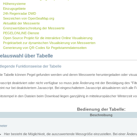
Höhensysteme
Einzugsgebiete
24h Regenradar DWD
Seezeichen von OpenSeaMap.org
Aktualität der Messwerte
Grenzwertüberschreitung der Messwerte
PEGELONLINE-Dienste
Open Source Projekt für die interaktive Online Visualisierung
Projektarbeit zur dynamischen Visualisierung von Messwerten
Generierung von QR-Codes für Pegelstammdatenseiten
elauswahl über Tabelle
legende Funktionsweise der Tabelle
die Tabelle können Pegel gefunden werden und deren Messwerte heruntergeladen oder visuali
vascript deaktiviert oder nicht verfügbar so muss jede Änderung mit der Bestätigung des "Filt
int nur bei deaktiviertem Javascript. Bei eingeschaltetem Javascript aktualisieren sich alle 
itstempel in den Dateien beim Download liegen ganzjährig in mitteleuropäischer Winterzeit vo
Bedienung der Tabelle:
Beschreibung
meter
Hier besteht die Möglichkeit, die auszuwertende Messgröße einzustellen. Bei einer Ände