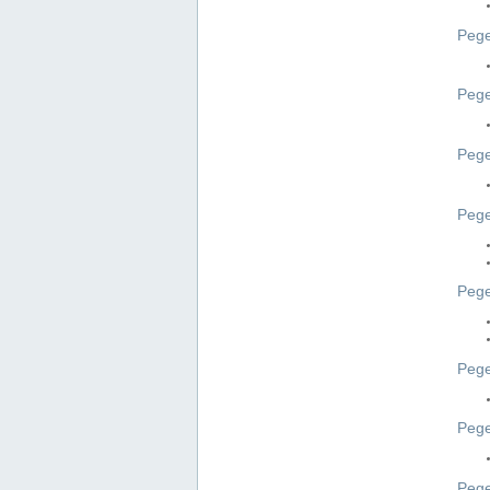
Pege
Pege
Peg
Pege
Pege
Pege
Pege
Peg