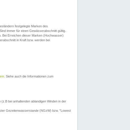
esländern festgelegte Marken des
Sind immer für einen Gewässerabschnitt gültig.
. Bei Erreichen dieser Marken (Hochwasser)
erabschnitt in Kraft bzw. werden bei
tem
. Siehe auch die Informationen zum
 (z.B bei anhaltenden ablandigen Winden in der
drigster Gezeitenwasserstande (NGzW) bzw. "Lowest