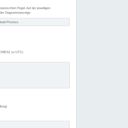
wünschten Pegel. Auf der jeweiligen
 der Diagrammanzeige.
load-Prozess.
MEZ/MESZ zu UTC)
lung)