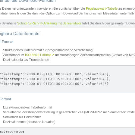
iff auf die Download-Funktion
e Daten herunterzuladen, navigieren Sie zunächst über die
Pegelauswahl-Tabelle
zu einem ge
datenseite finden Sie dann die Option zum Download der historischen Messdaten unterhalb
ne detaillierte
Schritt-für-Schritt-Anleitung mit Screenshots
führt Sie durch den gesamten Down
ügbare Datenformate
-Format
Strukturiertes Datenformat für programmatische Verarbeitung
Zeitstempel im
ISO 8601-Format
↗
mit vollständigen Zeitzoneninformation (Offset von 
Dezimalpunkt als Trennzeichen
"timestamp":"2000-01-01T01:00:00+01:00","value":646},

"timestamp":"2000-01-01T01:15:00+01:00","value":646},

"timestamp":"2000-01-01T01:30:00+01:00","value":645}

Format
Excel-kompatibles Tabellenformat
Vereinfachte Zeitstempeldarstellung in gesetzlicher Zeit (MEZ/MESZ mit Sommerzeitumstel
Semikolon als Feldtrenner
Dezimalkomma (deutsche Notation)
estamp;value
