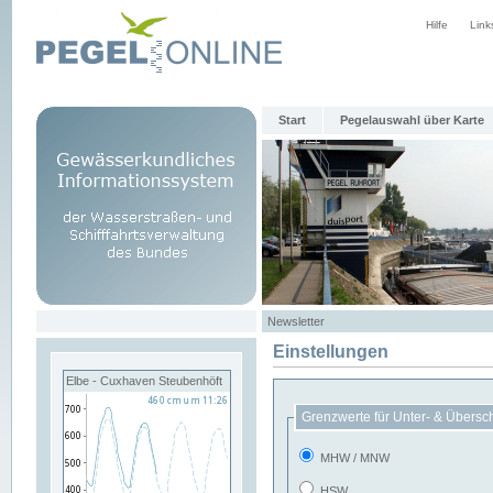
Hilfe
Link
Start
Pegelauswahl über Karte
Newsletter
Einstellungen
Elbe - Cuxhaven Steubenhöft
Grenzwerte für Unter- & Übersc
MHW / MNW
HSW