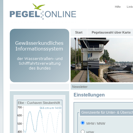
Hilfe
Link
Start
Pegelauswahl über Karte
Newsletter
Einstellungen
Elbe - Cuxhaven Steubenhöft
Grenzwerte für Unter- & Übersc
MHW / MNW
HSW