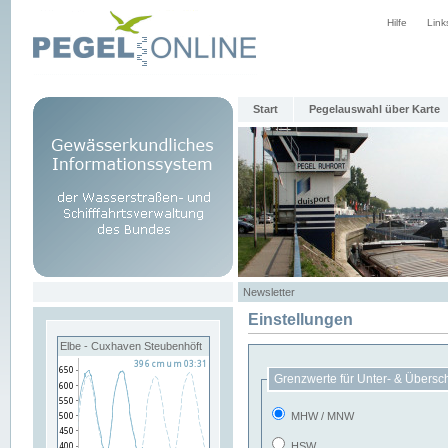
Hilfe
Link
Start
Pegelauswahl über Karte
Newsletter
Einstellungen
Elbe - Cuxhaven Steubenhöft
Grenzwerte für Unter- & Übersc
MHW / MNW
HSW