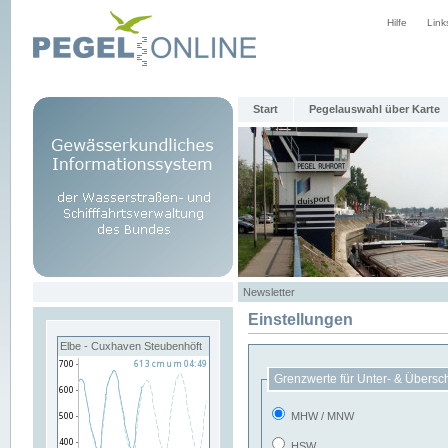
Hilfe
Link
Start
Pegelauswahl über Karte
Newsletter
Einstellungen
Elbe - Cuxhaven Steubenhöft
Grenzwerte für Unter- & Übersc
MHW / MNW
HSW