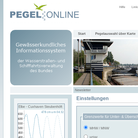
Hilfe
Link
Start
Pegelauswahl über Karte
Newsletter
Einstellungen
Elbe - Cuxhaven Steubenhöft
Grenzwerte für Unter- & Übersc
MHW / MNW
HSW