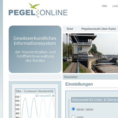
Hilfe
Link
Start
Pegelauswahl über Karte
Newsletter
Einstellungen
Elbe - Cuxhaven Steubenhöft
Grenzwerte für Unter- & Übersc
MHW / MNW
HSW