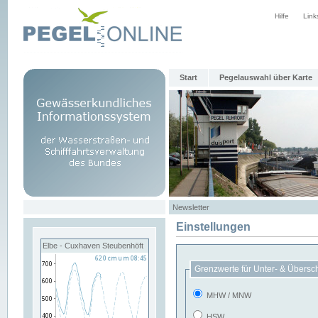
Hilfe
Link
Start
Pegelauswahl über Karte
Newsletter
Einstellungen
Elbe - Cuxhaven Steubenhöft
Grenzwerte für Unter- & Übersc
MHW / MNW
HSW