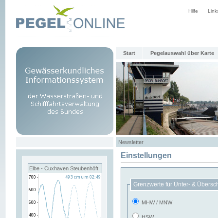
Hilfe
Link
Start
Pegelauswahl über Karte
Newsletter
Einstellungen
Elbe - Cuxhaven Steubenhöft
Grenzwerte für Unter- & Übersc
MHW / MNW
HSW