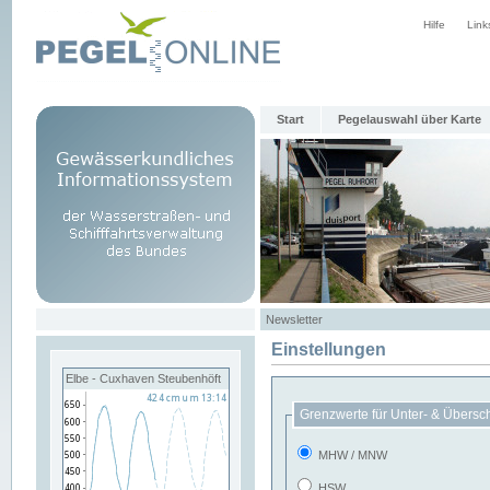
Hilfe
Link
Start
Pegelauswahl über Karte
Newsletter
Einstellungen
Elbe - Cuxhaven Steubenhöft
Grenzwerte für Unter- & Übersc
MHW / MNW
HSW