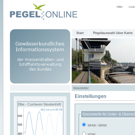
Hilfe
Link
Start
Pegelauswahl über Karte
Newsletter
Einstellungen
Elbe - Cuxhaven Steubenhöft
Grenzwerte für Unter- & Übersc
MHW / MNW
HSW