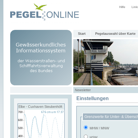
Hilfe
Link
Start
Pegelauswahl über Karte
Newsletter
Einstellungen
Elbe - Cuxhaven Steubenhöft
Grenzwerte für Unter- & Übersc
MHW / MNW
HSW