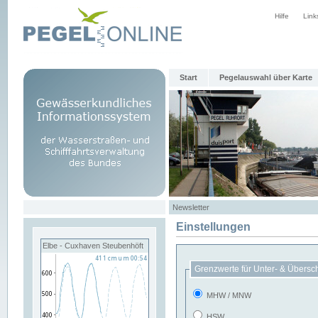
Hilfe
Link
Start
Pegelauswahl über Karte
Newsletter
Einstellungen
Elbe - Cuxhaven Steubenhöft
Grenzwerte für Unter- & Übersc
MHW / MNW
HSW