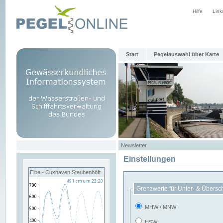
Hilfe
Link
Start
Pegelauswahl über Karte
Newsletter
Einstellungen
Elbe - Cuxhaven Steubenhöft
Grenzwerte für Unter- & Übersc
MHW / MNW
HSW