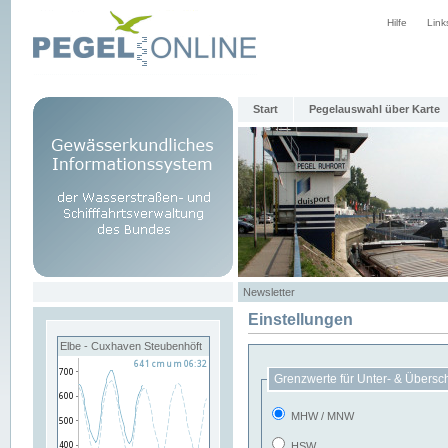
Hilfe
Link
Start
Pegelauswahl über Karte
Newsletter
Einstellungen
Elbe - Cuxhaven Steubenhöft
Grenzwerte für Unter- & Übersc
MHW / MNW
HSW