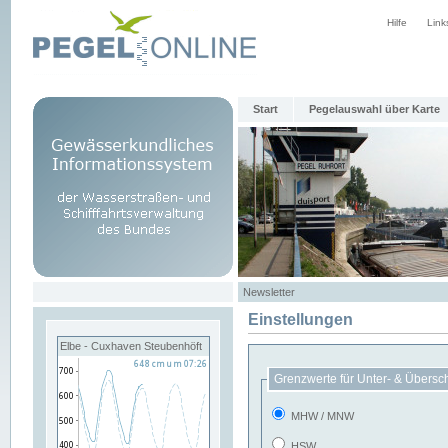
Hilfe
Link
Start
Pegelauswahl über Karte
Newsletter
Einstellungen
Elbe - Cuxhaven Steubenhöft
Grenzwerte für Unter- & Übersc
MHW / MNW
HSW