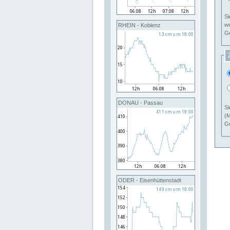
Si
RHEIN - Koblenz
Ge
DONAU - Passau
Si
(M
Ge
ODER - Eisenhüttenstadt