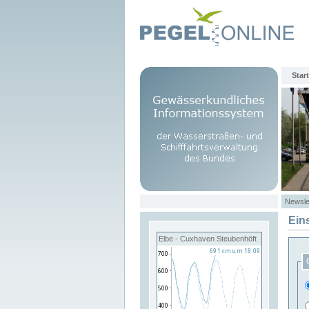
Start
Newsle
Ein
Elbe - Cuxhaven Steubenhöft