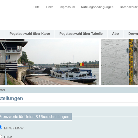
Hilfe
Links
Impressum
Nutzungsbedingungen
Datenschutz
Pegelauswahl über Karte
Pegelauswahl über Tabelle
Abo
Down
tter
stellungen
Grenzwerte für Unter- & Überschreitungen:
MHW / MNW
HSW