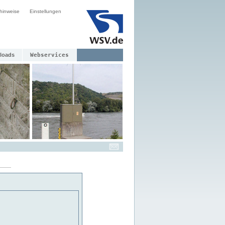
hinweise
Einstellungen
loads
Webservices