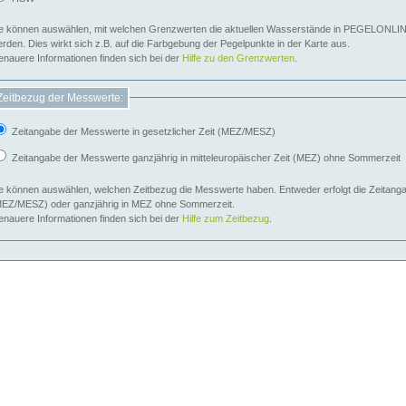
e können auswählen, mit welchen Grenzwerten die aktuellen Wasserstände in PEGELONLIN
werden. Dies wirkt sich z.B. auf die Farbgebung der Pegelpunkte in der Karte aus.
nauere Informationen finden sich bei der
Hilfe zu den Grenzwerten
.
Zeitbezug der Messwerte:
Zeitangabe der Messwerte in gesetzlicher Zeit (MEZ/MESZ)
Zeitangabe der Messwerte ganzjährig in mitteleuropäischer Zeit (MEZ) ohne Sommerzeit
e können auswählen, welchen Zeitbezug die Messwerte haben. Entweder erfolgt die Zeitangab
EZ/MESZ) oder ganzjährig in MEZ ohne Sommerzeit.
nauere Informationen finden sich bei der
Hilfe zum Zeitbezug
.