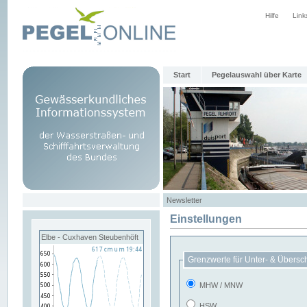
Hilfe
Link
Start
Pegelauswahl über Karte
Newsletter
Einstellungen
Elbe - Cuxhaven Steubenhöft
Grenzwerte für Unter- & Übersc
MHW / MNW
HSW