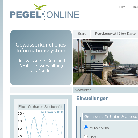
Hilfe
Link
Start
Pegelauswahl über Karte
Newsletter
Einstellungen
Elbe - Cuxhaven Steubenhöft
Grenzwerte für Unter- & Übersc
MHW / MNW
HSW