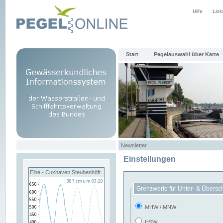
Hilfe
Link
Start
Pegelauswahl über Karte
Newsletter
Einstellungen
Elbe - Cuxhaven Steubenhöft
Grenzwerte für Unter- & Übersc
MHW / MNW
HSW