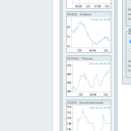
Si
RHEIN - Koblenz
Ge
DONAU - Passau
Si
(M
Ge
ODER - Eisenhüttenstadt