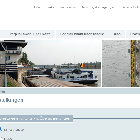
Hilfe
Links
Impressum
Nutzungsbedingungen
Datenschutz
Pegelauswahl über Karte
Pegelauswahl über Tabelle
Abo
Down
tter
stellungen
Grenzwerte für Unter- & Überschreitungen:
MHW / MNW
HSW