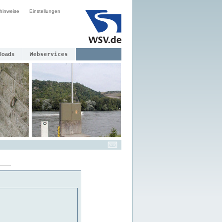
hinweise
Einstellungen
loads
Webservices