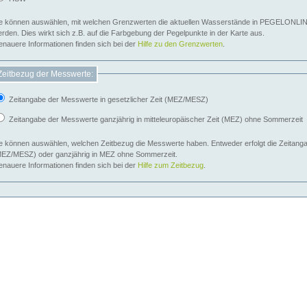
e können auswählen, mit welchen Grenzwerten die aktuellen Wasserstände in PEGELONLIN
werden. Dies wirkt sich z.B. auf die Farbgebung der Pegelpunkte in der Karte aus.
nauere Informationen finden sich bei der
Hilfe zu den Grenzwerten
.
Zeitbezug der Messwerte:
Zeitangabe der Messwerte in gesetzlicher Zeit (MEZ/MESZ)
Zeitangabe der Messwerte ganzjährig in mitteleuropäischer Zeit (MEZ) ohne Sommerzeit
e können auswählen, welchen Zeitbezug die Messwerte haben. Entweder erfolgt die Zeitangab
EZ/MESZ) oder ganzjährig in MEZ ohne Sommerzeit.
nauere Informationen finden sich bei der
Hilfe zum Zeitbezug
.