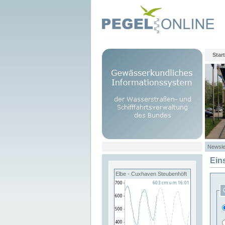
Start
Newsle
Ein
Elbe - Cuxhaven Steubenhöft