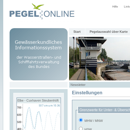
Hilfe
Link
Start
Pegelauswahl über Karte
Newsletter
Einstellungen
Elbe - Cuxhaven Steubenhöft
Grenzwerte für Unter- & Übersc
MHW / MNW
HSW