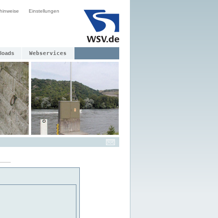
hinweise
Einstellungen
loads
Webservices