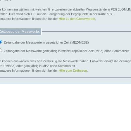
e können auswählen, mit welchen Grenzwerten die aktuellen Wasserstände in PEGELONLIN
werden. Dies wirkt sich z.B. auf die Farbgebung der Pegelpunkte in der Karte aus.
nauere Informationen finden sich bei der
Hilfe zu den Grenzwerten
.
Zeitbezug der Messwerte:
Zeitangabe der Messwerte in gesetzlicher Zeit (MEZ/MESZ)
Zeitangabe der Messwerte ganzjährig in mitteleuropäischer Zeit (MEZ) ohne Sommerzeit
e können auswählen, welchen Zeitbezug die Messwerte haben. Entweder erfolgt die Zeitangab
EZ/MESZ) oder ganzjährig in MEZ ohne Sommerzeit.
nauere Informationen finden sich bei der
Hilfe zum Zeitbezug
.