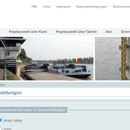
Hilfe
Links
Impressum
Nutzungsbedingungen
Datenschutz
Pegelauswahl über Karte
Pegelauswahl über Tabelle
Abo
Down
tter
stellungen
Grenzwerte für Unter- & Überschreitungen:
MHW / MNW
HSW