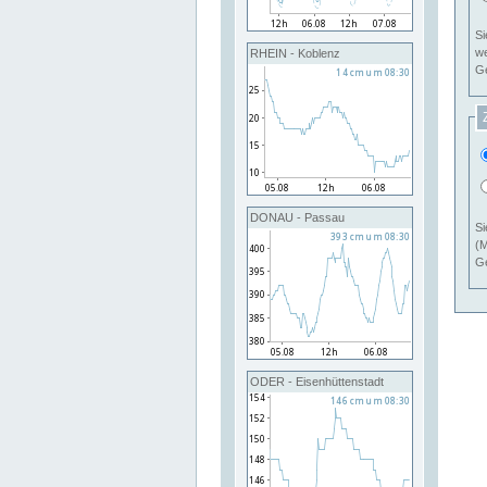
Si
RHEIN - Koblenz
Ge
DONAU - Passau
Si
(M
Ge
ODER - Eisenhüttenstadt