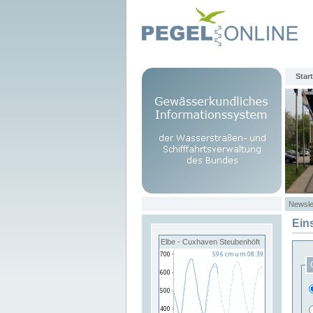
Start
Newsle
Ein
Elbe - Cuxhaven Steubenhöft