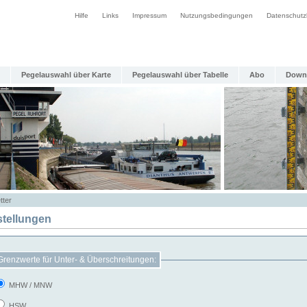
Hilfe
Links
Impressum
Nutzungsbedingungen
Datenschutz
Pegelauswahl über Karte
Pegelauswahl über Tabelle
Abo
Down
tter
stellungen
Grenzwerte für Unter- & Überschreitungen:
MHW / MNW
HSW