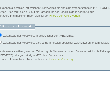
e können auswählen, mit welchen Grenzwerten die aktuellen Wasserstände in PEGELONLIN
werden. Dies wirkt sich z.B. auf die Farbgebung der Pegelpunkte in der Karte aus.
nauere Informationen finden sich bei der
Hilfe zu den Grenzwerten
.
Zeitbezug der Messwerte:
Zeitangabe der Messwerte in gesetzlicher Zeit (MEZ/MESZ)
Zeitangabe der Messwerte ganzjährig in mitteleuropäischer Zeit (MEZ) ohne Sommerzeit
e können auswählen, welchen Zeitbezug die Messwerte haben. Entweder erfolgt die Zeitangab
EZ/MESZ) oder ganzjährig in MEZ ohne Sommerzeit.
nauere Informationen finden sich bei der
Hilfe zum Zeitbezug
.