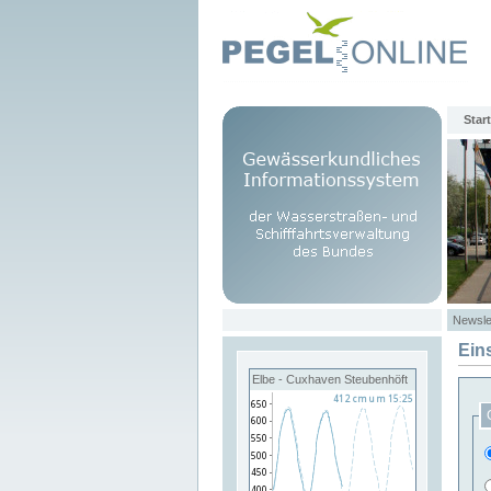
Start
Newsle
Ein
Elbe - Cuxhaven Steubenhöft