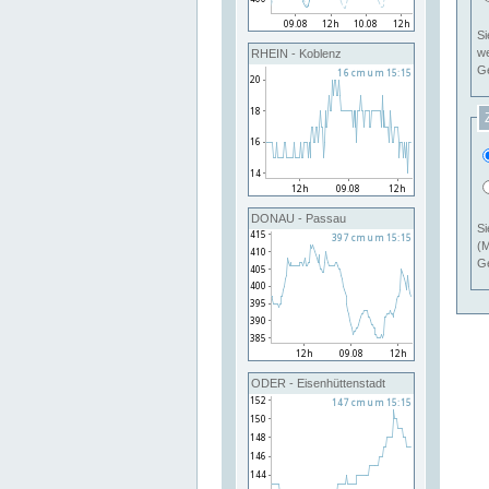
Si
RHEIN - Koblenz
Ge
DONAU - Passau
Si
(M
Ge
ODER - Eisenhüttenstadt