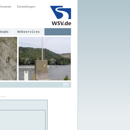
hinweise
Einstellungen
loads
Webservices