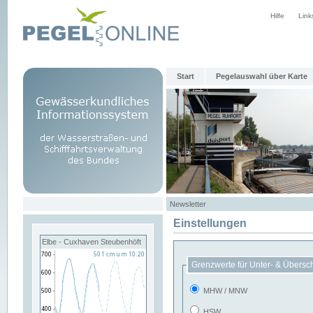
Hilfe
Link
Start
Pegelauswahl über Karte
Newsletter
Einstellungen
Elbe - Cuxhaven Steubenhöft
Grenzwerte für Unter- & Übersc
MHW / MNW
HSW