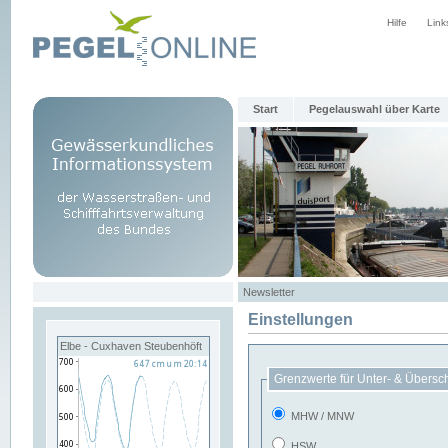
Hilfe
Link
Start
Pegelauswahl über Karte
Newsletter
Einstellungen
Elbe - Cuxhaven Steubenhöft
Grenzwerte für Unter- & Übersc
MHW / MNW
HSW