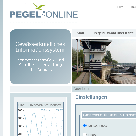
Hilfe
Link
Start
Pegelauswahl über Karte
Newsletter
Einstellungen
Elbe - Cuxhaven Steubenhöft
Grenzwerte für Unter- & Übersc
MHW / MNW
HSW