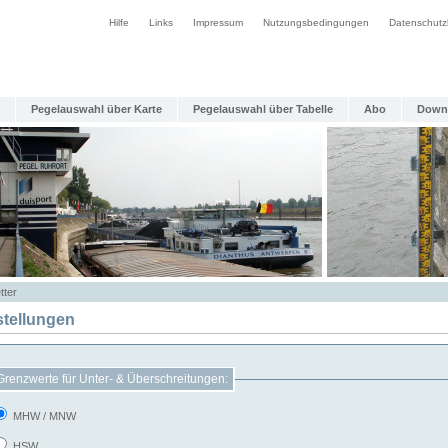
Hilfe
Links
Impressum
Nutzungsbedingungen
Datenschutz
Pegelauswahl über Karte
Pegelauswahl über Tabelle
Abo
Down
tter
stellungen
Grenzwerte für Unter- & Überschreitungen:
MHW / MNW
HSW