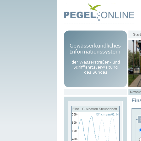
Start
Newsle
Ein
Elbe - Cuxhaven Steubenhöft