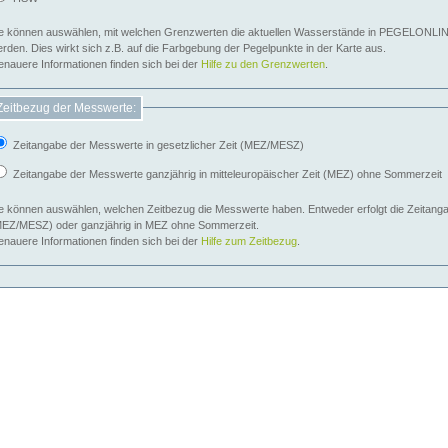
e können auswählen, mit welchen Grenzwerten die aktuellen Wasserstände in PEGELONLIN
werden. Dies wirkt sich z.B. auf die Farbgebung der Pegelpunkte in der Karte aus.
nauere Informationen finden sich bei der
Hilfe zu den Grenzwerten
.
Zeitbezug der Messwerte:
Zeitangabe der Messwerte in gesetzlicher Zeit (MEZ/MESZ)
Zeitangabe der Messwerte ganzjährig in mitteleuropäischer Zeit (MEZ) ohne Sommerzeit
e können auswählen, welchen Zeitbezug die Messwerte haben. Entweder erfolgt die Zeitangab
EZ/MESZ) oder ganzjährig in MEZ ohne Sommerzeit.
nauere Informationen finden sich bei der
Hilfe zum Zeitbezug
.