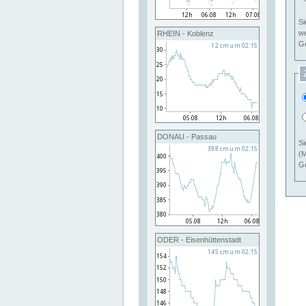
Si
RHEIN - Koblenz
Ge
DONAU - Passau
Si
(M
Ge
ODER - Eisenhüttenstadt