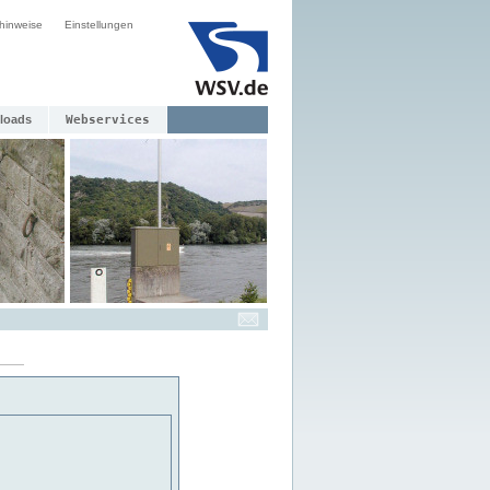
hinweise
Einstellungen
loads
Webservices