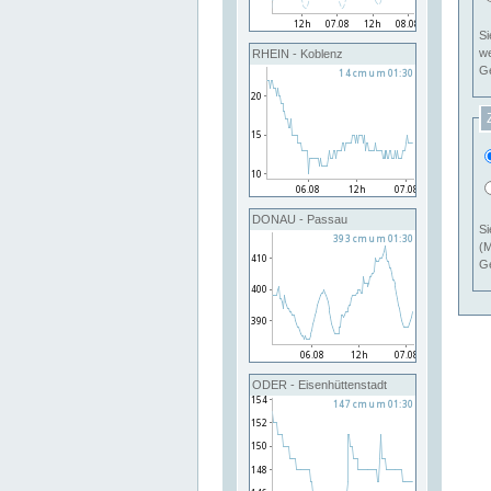
Si
RHEIN - Koblenz
Ge
DONAU - Passau
Si
(M
Ge
ODER - Eisenhüttenstadt