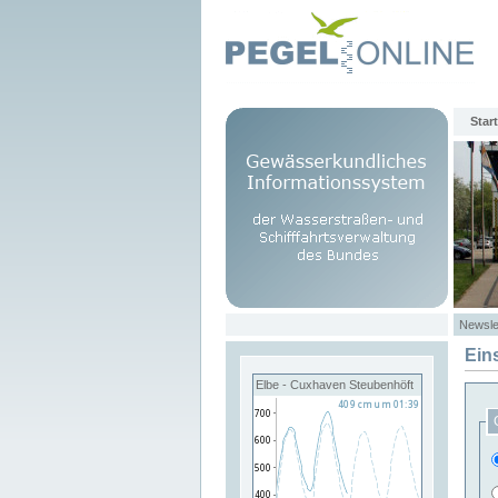
Start
Newsle
Ein
Elbe - Cuxhaven Steubenhöft