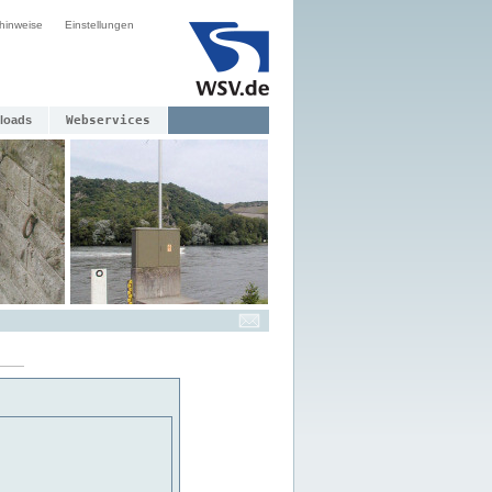
hinweise
Einstellungen
loads
Webservices