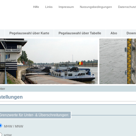
Hilfe
Links
Impressum
Nutzungsbedingungen
Datenschutz
Pegelauswahl über Karte
Pegelauswahl über Tabelle
Abo
Down
tter
stellungen
Grenzwerte für Unter- & Überschreitungen:
MHW / MNW
HSW