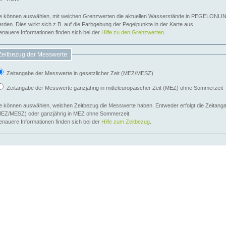
e können auswählen, mit welchen Grenzwerten die aktuellen Wasserstände in PEGELONLIN
werden. Dies wirkt sich z.B. auf die Farbgebung der Pegelpunkte in der Karte aus.
nauere Informationen finden sich bei der
Hilfe zu den Grenzwerten
.
Zeitbezug der Messwerte:
Zeitangabe der Messwerte in gesetzlicher Zeit (MEZ/MESZ)
Zeitangabe der Messwerte ganzjährig in mitteleuropäischer Zeit (MEZ) ohne Sommerzeit
e können auswählen, welchen Zeitbezug die Messwerte haben. Entweder erfolgt die Zeitangab
EZ/MESZ) oder ganzjährig in MEZ ohne Sommerzeit.
nauere Informationen finden sich bei der
Hilfe zum Zeitbezug
.