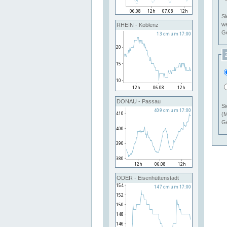
Si
RHEIN - Koblenz
Ge
DONAU - Passau
Si
(M
Ge
ODER - Eisenhüttenstadt