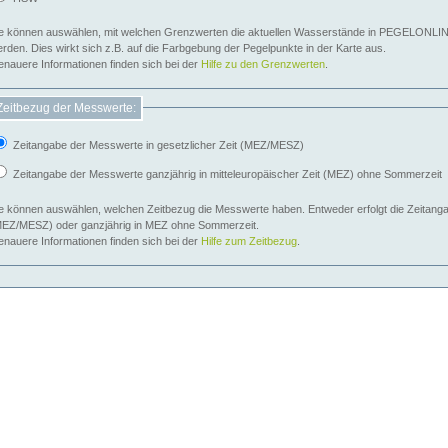
e können auswählen, mit welchen Grenzwerten die aktuellen Wasserstände in PEGELONLIN
werden. Dies wirkt sich z.B. auf die Farbgebung der Pegelpunkte in der Karte aus.
nauere Informationen finden sich bei der
Hilfe zu den Grenzwerten
.
Zeitbezug der Messwerte:
Zeitangabe der Messwerte in gesetzlicher Zeit (MEZ/MESZ)
Zeitangabe der Messwerte ganzjährig in mitteleuropäischer Zeit (MEZ) ohne Sommerzeit
e können auswählen, welchen Zeitbezug die Messwerte haben. Entweder erfolgt die Zeitangab
EZ/MESZ) oder ganzjährig in MEZ ohne Sommerzeit.
nauere Informationen finden sich bei der
Hilfe zum Zeitbezug
.