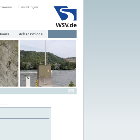
hinweise
Einstellungen
loads
Webservices