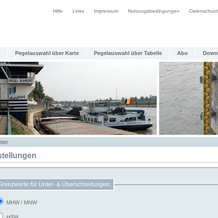
Hilfe
Links
Impressum
Nutzungsbedingungen
Datenschutz
Pegelauswahl über Karte
Pegelauswahl über Tabelle
Abo
Down
tter
stellungen
Grenzwerte für Unter- & Überschreitungen:
MHW / MNW
HSW