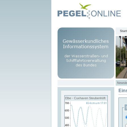
Start
Newsle
Ein
Elbe - Cuxhaven Steubenhöft