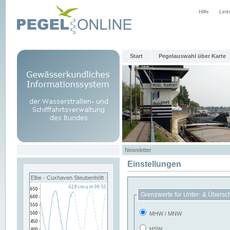
Hilfe
Link
Start
Pegelauswahl über Karte
Newsletter
Einstellungen
Elbe - Cuxhaven Steubenhöft
Grenzwerte für Unter- & Übersc
MHW / MNW
HSW