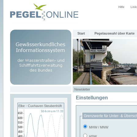
Hilfe
Link
Start
Pegelauswahl über Karte
Newsletter
Einstellungen
Elbe - Cuxhaven Steubenhöft
Grenzwerte für Unter- & Übersc
MHW / MNW
HSW